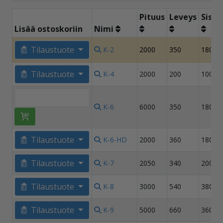
Pituus
Leveys
Sisäl
Lisää ostoskoriin
Nimi
Tilaustuote
K-2
2000
350
180
Tilaustuote
K-4
2000
200
100
K-6
6000
350
180
Tilaustuote
K-6-HD
2000
360
180
Tilaustuote
K-7
2050
340
200
Tilaustuote
K-8
3000
540
380
Tilaustuote
K-9
5000
660
360