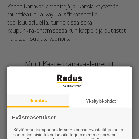
Kaapelikanavaelementtejä ja -kansia käytetään
rautatiealueilla, väylillä, sähköasemilla,
teollisuusalueilla, tunneleissa sekä
kaupunkirakentamisessa kun kaapelit ja putkistot
halutaan suojata vaurioilta.
Muut Kaapelikanavaelementit
Ilmoitus
Yksityiskohdat
Evästeasetukset
Kaapelikanavien
Kaapelin suojalaatat
Käytämme kumppaneidemme kanssa evästeitä ja muita
samankaltaisia teknologioita tarjotaksemme parhaan
kannet
ja -kourut