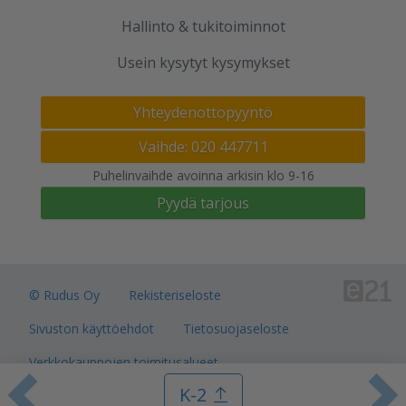
Hallinto & tukitoiminnot
Usein kysytyt kysymykset
Yhteydenottopyyntö
Vaihde: 020 447711
Puhelinvaihde avoinna arkisin klo 9-16
Pyydä tarjous
© Rudus Oy
Rekisteriseloste
Sivuston käyttöehdot
Tietosuojaseloste
Verkkokauppojen toimitusalueet
K-2
Toimitusehdot
Evästeasetukset