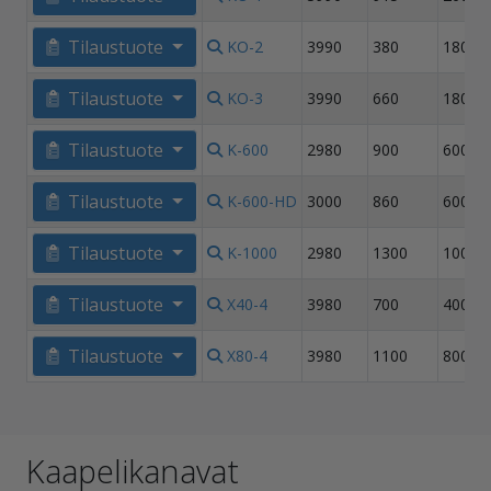
Tilaustuote
KO-2
3990
380
180
Tilaustuote
KO-3
3990
660
180+1
Tilaustuote
K-600
2980
900
600
Tilaustuote
K-600-HD
3000
860
600
Tilaustuote
K-1000
2980
1300
1000
Tilaustuote
X40-4
3980
700
400
Tilaustuote
X80-4
3980
1100
800
Kaapelikanavat