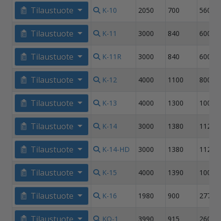
Tilaustuote
K-10
2050
700
560
Tilaustuote
K-11
3000
840
600
Tilaustuote
K-11R
3000
840
600
Tilaustuote
K-12
4000
1100
800
Tilaustuote
K-13
4000
1300
1000
Tilaustuote
K-14
3000
1380
1120
Tilaustuote
K-14-HD
3000
1380
1120
Tilaustuote
K-15
4000
1390
1000
Tilaustuote
K-16
1980
900
277+2
Tilaustuote
KO-1
3990
915
260+3