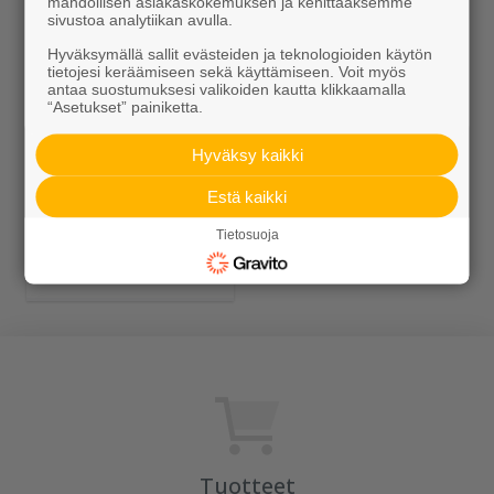
mahdollisen asiakaskokemuksen ja kehittääksemme
sivustoa analytiikan avulla.
Hyväksymällä sallit evästeiden ja teknologioiden käytön
tietojesi keräämiseen sekä käyttämiseen. Voit myös
antaa suostumuksesi valikoiden kautta klikkaamalla
“Asetukset” painiketta.
Hyväksy kaikki
Estä kaikki
Cubis-
Tietosuoja
kaapelisuojajärjeste
lmä
Tuotteet