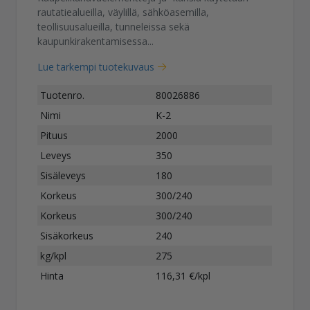
rautatiealueilla, väylillä, sähköasemilla,
teollisuusalueilla, tunneleissa sekä
kaupunkirakentamisessa...
Lue tarkempi tuotekuvaus
Tuotenro.
80026886
Nimi
K-2
Pituus
2000
Leveys
350
Sisäleveys
180
Korkeus
300/240
Korkeus
300/240
Sisäkorkeus
240
kg/kpl
275
Hinta
116,31 €/kpl