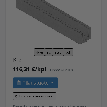
dwg
ifc
step
pdf
K-2
116,31 €/kpl
Hinnat ALV 0 %
Tilaustuote
Tarkista toimitusalueet
Kaapelikanavaelementtejä ja -kansia käytetään