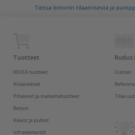
Tietoa betonin tilaamisesta ja pump
Tuotteet
Rudus
KEVEÄ tuotteet
Uutiset
Kiviainekset
Referens
Pihakivet ja maisematuotteet
Tilaa uut
Betoni
Kaivot ja putket
Infraelementit