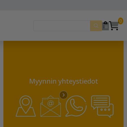
0
Myynnin yhteystiedot