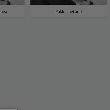
opeat
Pakkasbetonit