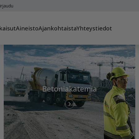
irjaudu
kaisut
Aineisto
Ajankohtaista
Yhteystiedot
Betoniakatemia
euraava