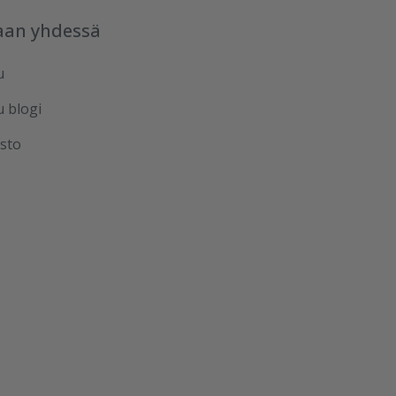
aan yhdessä
u
u blogi
sto