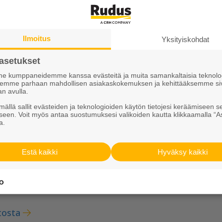
Ilmoitus
Yksityiskohdat
kun haluat kestävän lop
asetukset
 kumppaneidemme kanssa evästeitä ja muita samankaltaisia teknolog
ksemme parhaan mahdollisen asiakaskokemuksen ja kehittääksemme si
ali, joka soveltuu monenlaiseen rakentamiseen. Onnist
an avulla.
ja toteuttaja valitsevat yhdessä oikean betonilaadun ja
ällä sallit evästeiden ja teknologioiden käytön tietojesi keräämiseen s
seen. Voit myös antaa suostumuksesi valikoiden kautta klikkaamalla “A
a ja laadunvarmistus on hiottu palvelemaan asiakasta l
a.
ntää rakennuskohteesi hiilijalanjälkeä. Monipuolinen k
suhteissa.
Estä kaikki
Hyväksy kaikki
tosta