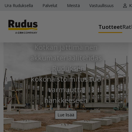
Ura Ruduksella
Palvelut
Meistä
Vastuullisuus
K
Tuotteet
Rat
Kotkan jättimäinen
akkumateriaalitehdas
– Ruduksen
kokonaistoimitus tuo
varmuutta
Edellinen
S
hankkeeseen
Lue lisää