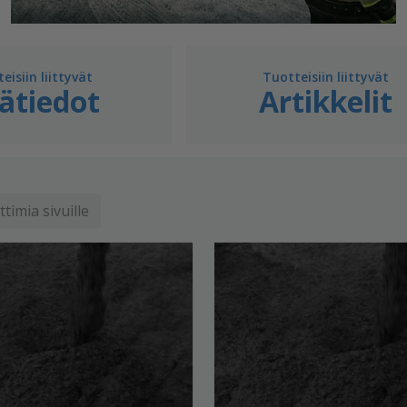
eisiin liittyvät
Tuotteisiin liittyvät
sätiedot
Artikkelit
timia sivuille