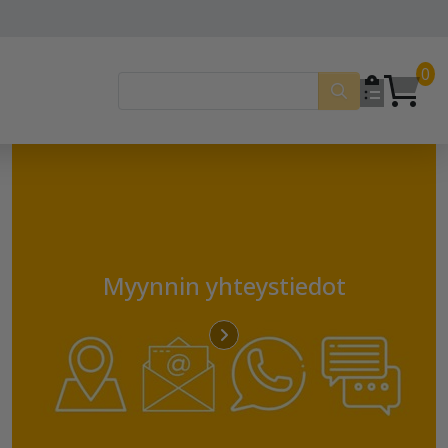
0
Myynnin yhteystiedot