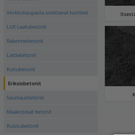
Verkkokaupasta ostettavat tuotteet
Itsest
LUX Laatubetonit
Rakennebetonit
Lattiabetonit
Kuitubetonit
Erikoisbetonit
K
Saumausbetonit
Maakosteat betonit
Ruiskubetonit