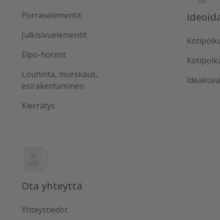
Porraselementit
Ideoid
Julkisivuelementit
Kotipolk
Elpo-hormit
Kotipolk
Louhinta, murskaus,
Ideakuva
esirakentaminen
Kierrätys
Ota yhteyttä
Yhteystiedot