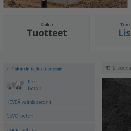
Kaikki
Tuott
Tuotteet
Li
Ei suodat
Takaisin
Rudus tuotteisiin
Kaikki
Betoni
KEVEÄ valmisbetonit
CEVO-betoni
Uuma-betoni