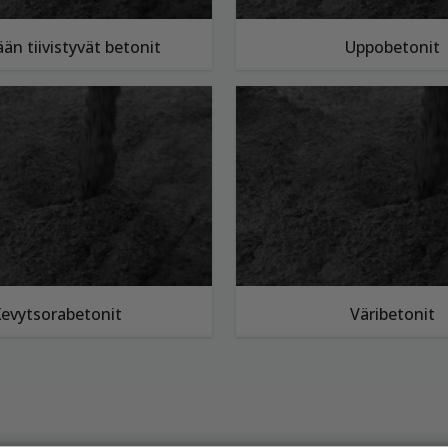
ään tiivistyvät betonit
Uppobetonit
evytsorabetonit
Väribetonit