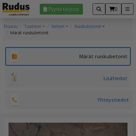
Pyydä tarjous
0
Etusivu
Tuotteet
Betoni
Ruiskubetonit
Märät ruiskubetonit
Märät ruiskubetonit
Lisätiedot
Yhteystiedot