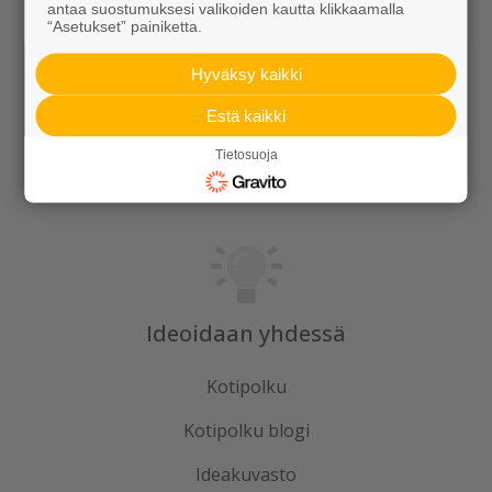
Rudus
antaa suostumuksesi valikoiden kautta klikkaamalla
“Asetukset” painiketta.
Uutiset
Hyväksy kaikki
Referenssit
Estä kaikki
Tilaa uutiskirje
Tietosuoja
Ideoidaan yhdessä
Kotipolku
Kotipolku blogi
Ideakuvasto