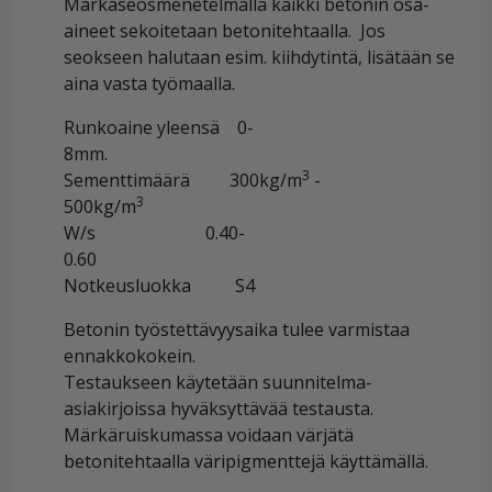
Märkäseosmenetelmällä kaikki betonin osa-
aineet sekoitetaan betonitehtaalla. Jos
seokseen halutaan esim. kiihdytintä, lisätään se
aina vasta työmaalla.
Runkoaine yleensä 0-
8m
3
Sementtimäärä 300kg/m
-
500kg/m
W/s 0.40-
0.6
Notkeusluokka S4
Betonin työstettävyysaika tulee varmistaa
ennakkokokei
Testaukseen käytetään suunnitelma-
asiakirjoissa hyväksyttävää testausta.
Märkäruiskumassa voidaan värjätä
betonitehtaalla väripigmenttejä käyttämällä.