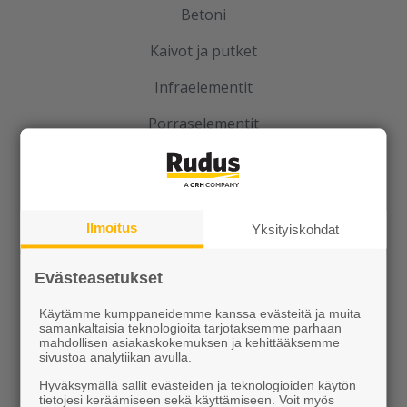
Betoni
Kaivot ja putket
Infraelementit
Porraselementit
Julkisivuelementit
Elpo-hormit
Ilmoitus
Yksityiskohdat
Louhinta, murskaus, esirakentaminen
Kierrätys
Evästeasetukset
Käytämme kumppaneidemme kanssa evästeitä ja muita
samankaltaisia teknologioita tarjotaksemme parhaan
mahdollisen asiakaskokemuksen ja kehittääksemme
sivustoa analytiikan avulla.
Hyväksymällä sallit evästeiden ja teknologioiden käytön
tietojesi keräämiseen sekä käyttämiseen. Voit myös