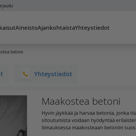
irjaudu
kaisut
Aineisto
Ajankohtaista
Yhteystiedot
stea betoni
ot
Yhteystiedot
Maakostea betoni
Hyvin jäykkää ja harvaa betonia, jonka 
sitoutumista voidaan hyödyntää erilaiste
liimauksessa maakosteaan betoniin suosit