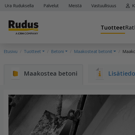
Ura Ruduksella
Palvelut
Meistä
Vastuullisuus
K
Tuotteet
Rat
Etusivu
Tuotteet
Betoni
Maakosteat betonit
Maako
Maakostea betoni
Lisätied