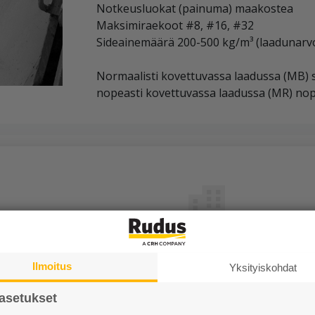
Notkeusluokat (painuma) maakostea
Maksimiraekoot #8, #16, #32
Sideainemäärä 200-500 kg/m³ (laadunarvo
Normaalisti kovettuvassa laadussa (MB) s
nopeasti kovettuvassa laadussa (MR) nop
Tutustu meihin
Ilmoitus
Yksityiskohdat
Ura Ruduksella
asetukset
sit
Palvelut