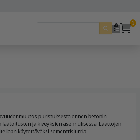
0
tilavuudenmuutos puristuksesta ennen betonin
n laatoitusten ja kiveyksien asennuksessa. Laattojen
ellaan käytettäväksi sementtislurria