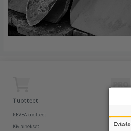
Tuotteet
Rudus
KEVEÄ tuotteet
Uutiset
Eväste
Kiviainekset
Referens