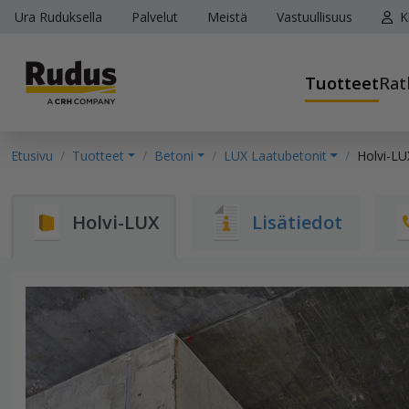
Ura Ruduksella
Palvelut
Meistä
Vastuullisuus
K
Tuotteet
Rat
Etusivu
Tuotteet
Betoni
LUX Laatubetonit
Holvi-LU
Holvi-LUX
Lisätiedot