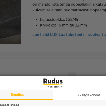
on mahdollista tehdä nopeallakin aikata
kuivumisajaltaan huomattavasti nopeamp
Lujuusluokka: C35/45
Kivikoko: 16 mm tai 32 mm
Lue lisää LUX Laatubetonit – sopiva t
Tutustu meihin
Ilmoitus
Yksityiskohdat
Ura Ruduksella
asetukset