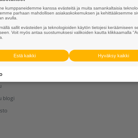
sit
Palvelut
 kumppaneidemme kanssa evästeitä ja muita samankaltaisia teknolog
ksemme parhaan mahdollisen asiakaskokemuksen ja kehittääksemme si
an avulla.
iskirje
Meistä
ällä sallit evästeiden ja teknologioiden käytön tietojesi keräämiseen s
Vastuullisuus
seen. Voit myös antaa suostumuksesi valikoiden kautta klikkaamalla “A
a.
Estä kaikki
Hyväksy kaikki
aan yhdessä
u
u blogi
sto