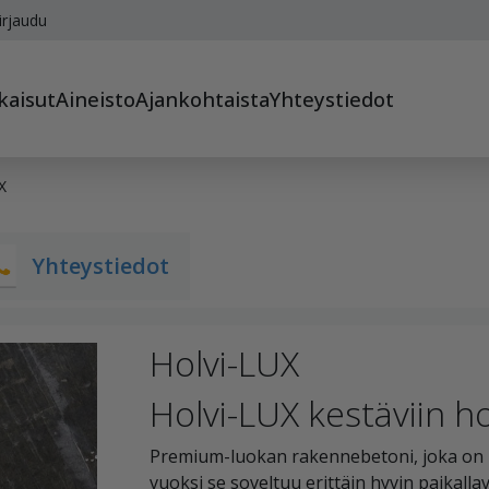
irjaudu
kaisut
Aineisto
Ajankohtaista
Yhteystiedot
X
Yhteystiedot
Holvi-LUX
Holvi-LUX kestäviin ho
Premium-luokan rakennebetoni, joka on k
vuoksi se soveltuu erittäin hyvin paikallav