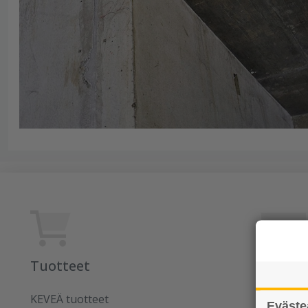
Tuotteet
Rudus
KEVEÄ tuotteet
Uutiset
Eväste