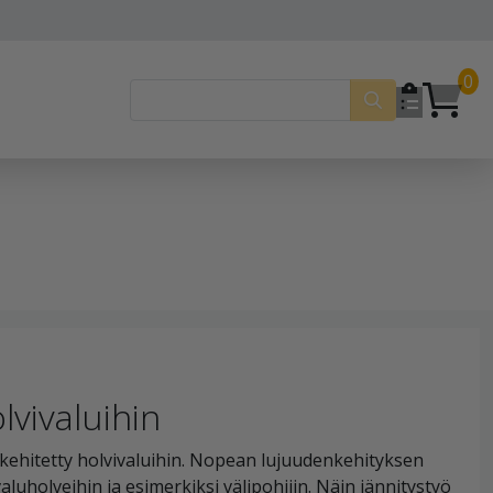
0
lvivaluihin
ehitetty holvivaluihin. Nopean lujuudenkehityksen
aluholveihin ja esimerkiksi välipohjiin. Näin jännitystyö