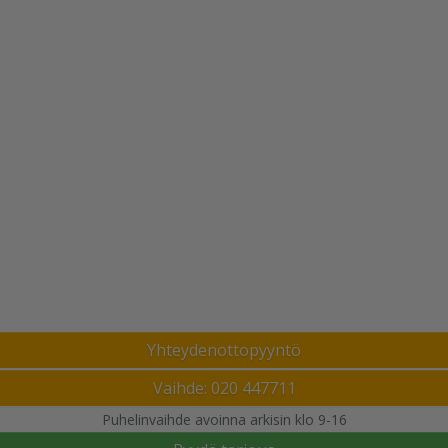
Yhteydenottopyyntö
Vaihde: 020 447711
Puhelinvaihde avoinna arkisin klo 9-16