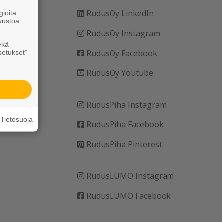
RudusOy LinkedIn
ioita
vustoa
RudusOy Instagram
ekä
RudusOy Facebook
setukset”
RudusOy Youtube
RudusPiha Instagram
Tietosuoja
RudusPiha Facebook
RudusPiha Pinterest
RudusLUMO Instagram
RudusLUMO Facebook