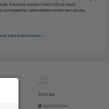
ululla. Premium-luokan Holvi-LUX on myös
i normaaleihin rakennebetoneihin verrattuna.
uote joka kohteeseen >
Seuraa
Ajankohtaista