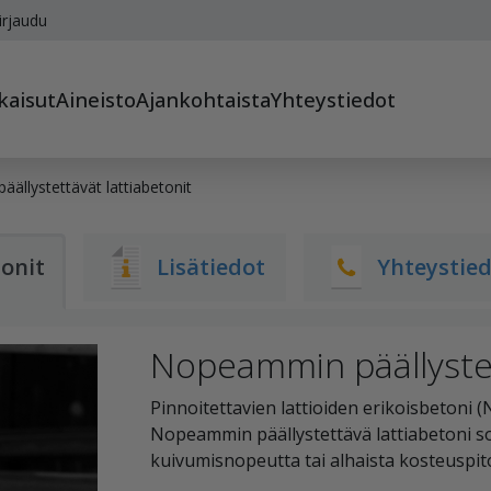
irjaudu
kaisut
Aineisto
Ajankohtaista
Yhteystiedot
ällystettävät lattiabetonit
onit
Lisätiedot
Yhteystie
Nopeammin päällystet
Pinnoitettavien lattioiden erikoisbetoni (
Nopeammin päällystettävä lattiabetoni sov
kuivumisnopeutta tai alhaista kosteuspit