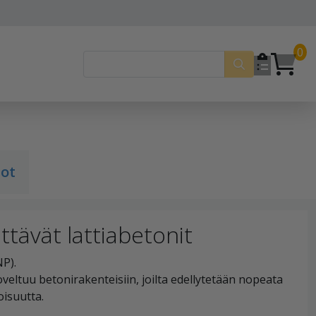
0
dot
tävät lattiabetonit
NP).
eltuu betonirakenteisiin, joilta edellytetään nopeata
oisuutta.