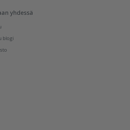
aan yhdessä
u
u blogi
sto