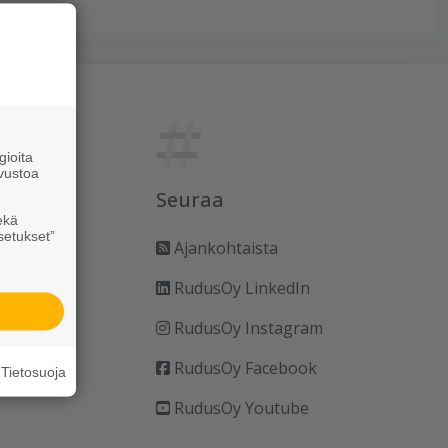
ioita
vustoa
Seuraa
ekä
setukset”
Ajankohtaista
RudusOy LinkedIn
RudusOy Instagram
RudusOy Facebook
Tietosuoja
RudusOy Youtube