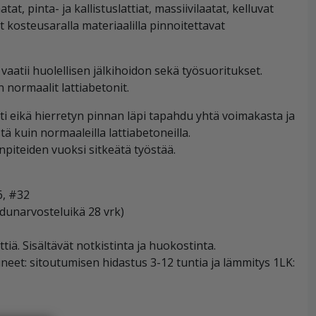
tat, pinta- ja kallistuslattiat, massiivilaatat, kelluvat
 kosteusaralla materiaalilla pinnoitettavat
tii huolellisen jälkihoidon sekä työsuoritukset.
normaalit lattiabetonit.
 eikä hierretyn pinnan läpi tapahdu yhtä voimakasta ja
 kuin normaaleilla lattiabetoneilla.
iteiden vuoksi sitkeätä työstää.
6, #32
dunarvosteluikä 28 vrk)
ä. Sisältävät notkistinta ja huokostinta.
ineet: sitoutumisen hidastus 3-12 tuntia ja lämmitys 1LK: