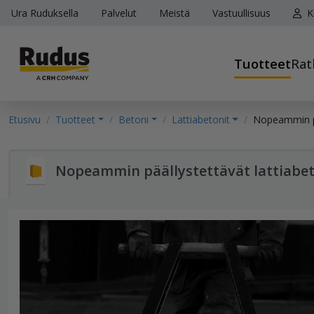
Ura Ruduksella
Palvelut
Meistä
Vastuullisuus
K
Tuotteet
Rat
Etusivu
Tuotteet
Betoni
Lattiabetonit
Nopeammin pä
Nopeammin päällystettävät lattiabet