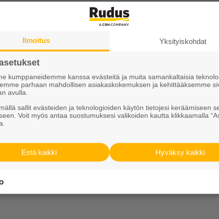
Ilmoitus
Yksityiskohdat
asetukset
 kumppaneidemme kanssa evästeitä ja muita samankaltaisia teknolog
ksemme parhaan mahdollisen asiakaskokemuksen ja kehittääksemme si
an avulla.
Tutustu meihin
ällä sallit evästeiden ja teknologioiden käytön tietojesi keräämiseen s
seen. Voit myös antaa suostumuksesi valikoiden kautta klikkaamalla “A
Ura Ruduksella
a.
sit
Palvelut
Estä kaikki
Hyväksy kaikki
iskirje
Meistä
Vastuullisuus