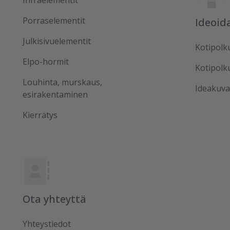
Infraelementit
Porraselementit
Ideoid
Julkisivuelementit
Kotipolk
Elpo-hormit
Kotipolk
Louhinta, murskaus,
Ideakuva
esirakentaminen
Kierrätys
Ota yhteyttä
Yhteystiedot