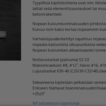
Tyypillisiä käyttökohteita ovat mm. liittolaa
lattiat sekä elementtisaumaukset tai muut
betonirakenteet.
Nopean kuivumisominaisuuden johdosta vaa
Kuivuu noin kaksi kertaa nopeammin kuin 
Varhaislujuudenkehitys tapahtuu nopeasti
nopeata kastumista ulkopuolisesta vedestä
Nopean kuivumisen aikaansaavien toimenp
Notkeusluokat (painuma) S2-S3
Maksimiraekoot #8, #12¹, hieno #16, #1
Lujuusluokat K30-40 (C25/30-C32/40) (laa
Sideaineena käytetään pelkästään sementti
Erikseen tilattavat lisäominaisuudet/lisäa
+25±5º
NP lattiabetoni käyttöohje