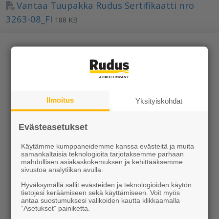
Vantaa Tuupakka Rudus Sertifikaatti nro
3263-08_FI
188 KB
Tuotteet
Ilmoitus
Yksityiskohdat
KEVEÄ tuotteet
Evästeasetukset
Kiviainekset
Käytämme kumppaneidemme kanssa evästeitä ja muita
samankaltaisia teknologioita tarjotaksemme parhaan
Pihakivet ja maisematuotteet
mahdollisen asiakaskokemuksen ja kehittääksemme
sivustoa analytiikan avulla.
Betoni
Hyväksymällä sallit evästeiden ja teknologioiden käytön
tietojesi keräämiseen sekä käyttämiseen. Voit myös
Kaivot ja putket
antaa suostumuksesi valikoiden kautta klikkaamalla
“Asetukset” painiketta.