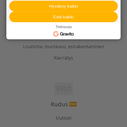
Infraelementit
Hyväksy kaikki
Porraselementit
Estä kaikki
Julkisivuelementit
Tietosuoja
Elpo-hormit
Louhinta, murskaus, esirakentaminen
Kierrätys
Rudus
Uutiset