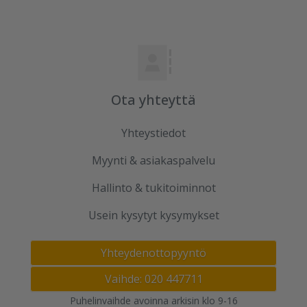
Ota yhteyttä
Yhteystiedot
Myynti & asiakaspalvelu
Hallinto & tukitoiminnot
Usein kysytyt kysymykset
Yhteydenottopyyntö
Vaihde: 020 447711
Puhelinvaihde avoinna arkisin klo 9-16