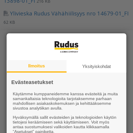
13898-01_FI
216 KB
Ylivieska Rudus Vähähiilisyys nro 14679-01_FI
62 KB
Ilmoitus
Yksityiskohdat
Tuotteet
Evästeasetukset
KEVEÄ tuotteet
Käytämme kumppaneidemme kanssa evästeitä ja muita
Kiviainekset
samankaltaisia teknologioita tarjotaksemme parhaan
mahdollisen asiakaskokemuksen ja kehittääksemme
Pihakivet ja maisematuotteet
sivustoa analytiikan avulla.
Hyväksymällä sallit evästeiden ja teknologioiden käytön
Betoni
tietojesi keräämiseen sekä käyttämiseen. Voit myös
antaa suostumuksesi valikoiden kautta klikkaamalla
“Asetukset” painiketta.
Kaivot ja putket