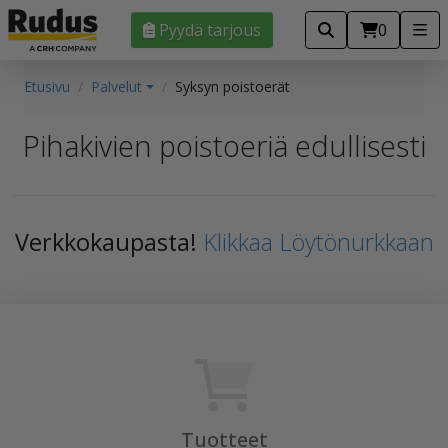
Pyydä tarjous
0
Etusivu
Palvelut
Syksyn poistoerät
Pihakivien poistoeriä edullisesti
Verkkokaupasta!
Klikkaa Löytönurkkaan
Tuotteet