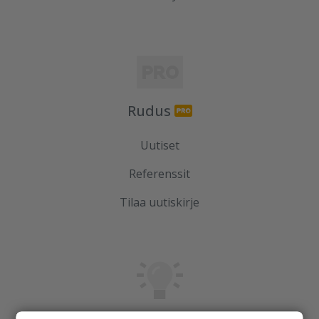
Rudus
Uutiset
Referenssit
Tilaa uutiskirje
Ideoidaan yhdessä