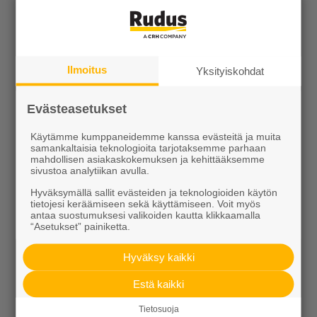
Kotipolku
Kotipolku blogi
Ilmoitus
Yksityiskohdat
Ideakuvasto
Evästeasetukset
Käytämme kumppaneidemme kanssa evästeitä ja muita
samankaltaisia teknologioita tarjotaksemme parhaan
mahdollisen asiakaskokemuksen ja kehittääksemme
sivustoa analytiikan avulla.
Hyväksymällä sallit evästeiden ja teknologioiden käytön
Tutustu meihin
tietojesi keräämiseen sekä käyttämiseen. Voit myös
antaa suostumuksesi valikoiden kautta klikkaamalla
“Asetukset” painiketta.
Ura Ruduksella
Hyväksy kaikki
Palvelut
Estä kaikki
Meistä
Tietosuoja