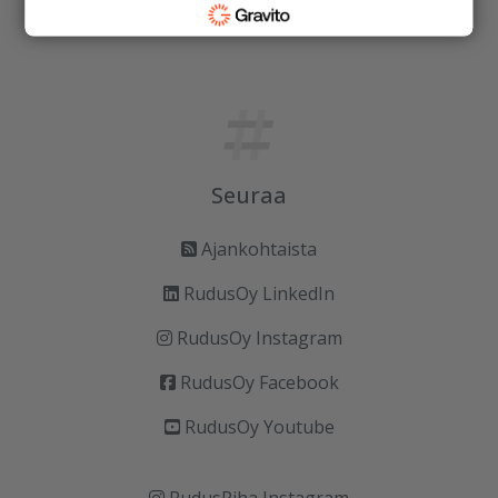
Vastuullisuus
Seuraa
Ajankohtaista
RudusOy LinkedIn
RudusOy Instagram
RudusOy Facebook
RudusOy Youtube