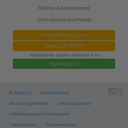
Hallinto & tukitoiminnot
Usein kysytyt kysymykset
Yhteydenottopyyntö
Vaihde: 020 447711
Puhelinvaihde avoinna arkisin klo 9-16
Pyydä tarjous
© Rudus Oy
Rekisteriseloste
Sivuston käyttöehdot
Tietosuojaseloste
Verkkokauppojen toimitusalueet
Toimitusehdot
Evästeasetukset