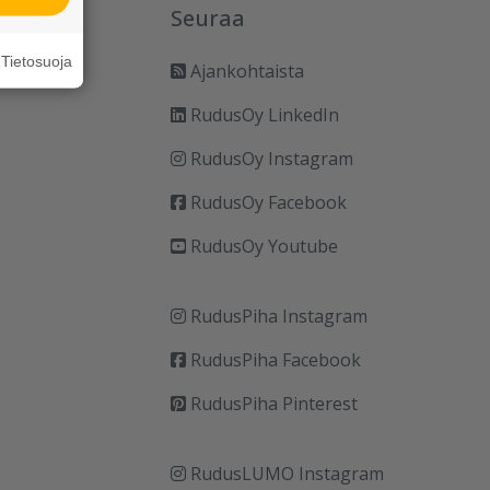
Seuraa
Tietosuoja
Ajankohtaista
RudusOy LinkedIn
RudusOy Instagram
RudusOy Facebook
RudusOy Youtube
RudusPiha Instagram
RudusPiha Facebook
RudusPiha Pinterest
RudusLUMO Instagram