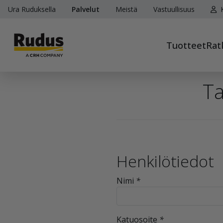
Ura Ruduksella
Palvelut
Meistä
Vastuullisuus
K
Tuotteet
Rat
Ta
Henkilötiedot
Nimi
*
Katuosoite
*