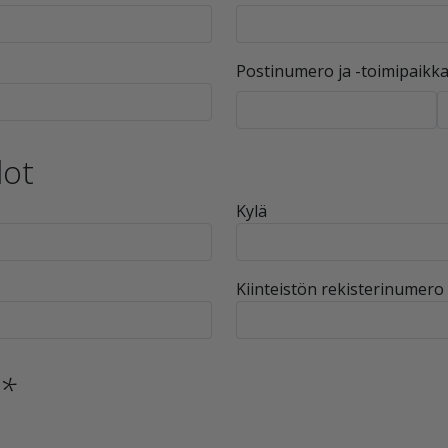
Postinumero ja -toimipaikk
dot
Kylä
Kiinteistön rekisterinumero
*