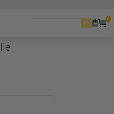
0
lle