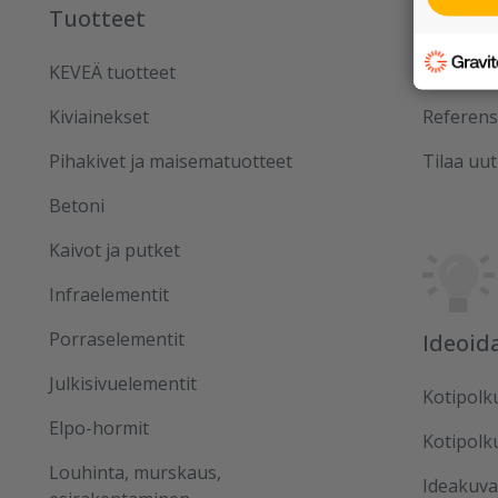
Tuotteet
Rudus
KEVEÄ tuotteet
Uutiset
Kiviainekset
Referens
Pihakivet ja maisematuotteet
Tilaa uut
Betoni
Kaivot ja putket
Infraelementit
Porraselementit
Ideoid
Julkisivuelementit
Kotipolk
Elpo-hormit
Kotipolk
Louhinta, murskaus,
Ideakuva