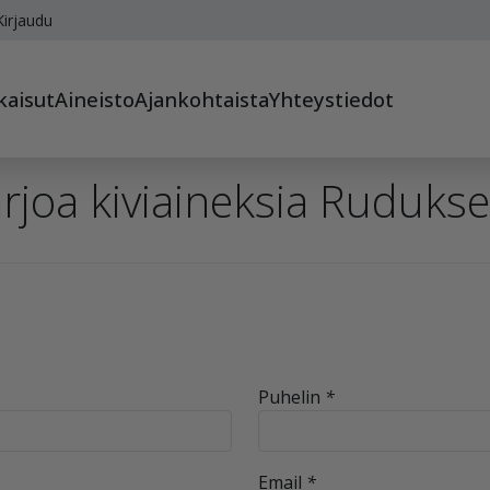
irjaudu
kaisut
Aineisto
Ajankohtaista
Yhteystiedot
rjoa kiviaineksia Rudukse
Puhelin
*
Email
*