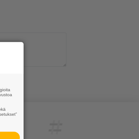
en
.
ioita
vustoa
ekä
setukset”