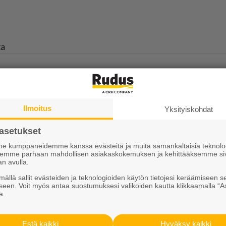
ta
Ilmoitus
Yksityiskohdat
ntamisen kaupankäyntiä varten:
Tutustu ehtoihin
*
a ja tarjouksista. Hyväksyn
käyttöehdot
ja
tietosuojaseloste
asetukset
 kumppaneidemme kanssa evästeitä ja muita samankaltaisia teknolog
ksemme parhaan mahdollisen asiakaskokemuksen ja kehittääksemme si
an avulla.
ällä sallit evästeiden ja teknologioiden käytön tietojesi keräämiseen s
seen. Voit myös antaa suostumuksesi valikoiden kautta klikkaamalla “A
a.
Estä kaikki
Hyväksy kaikki