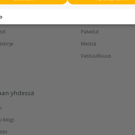
Tutustu meihin
Ura Ruduksella
sit
Palvelut
iskirje
Meistä
Vastuullisuus
aan yhdessä
u
u blogi
sto