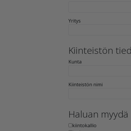
Yritys
Kiinteistön tie
Kunta
Kiinteistön nimi
Haluan myydä
kiintokallio