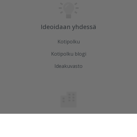
Ideoidaan yhdessä
Kotipolku
Kotipolku blogi
Ideakuvasto
Tutustu meihin
Ura Ruduksella