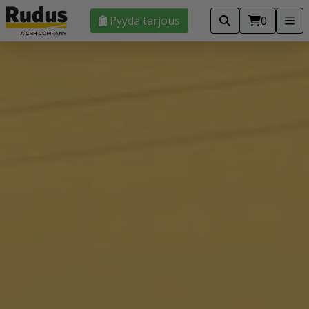
Pyydä tarjous
0