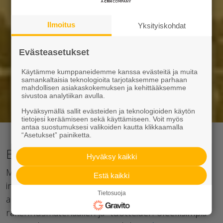
Ilmoitus
Yksityiskohdat
Evästeasetukset
Käytämme kumppaneidemme kanssa evästeitä ja muita
samankaltaisia teknologioita tarjotaksemme parhaan
mahdollisen asiakaskokemuksen ja kehittääksemme
sivustoa analytiikan avulla.
Hyväksymällä sallit evästeiden ja teknologioiden käytön
tietojesi keräämiseen sekä käyttämiseen. Voit myös
antaa suostumuksesi valikoiden kautta klikkaamalla
“Asetukset” painiketta.
Betoniset kaivonrenkaat ja putket
Hyväksy kaikki
Merkittävä osa kunnallistekniikan, yhdyskuntien
Estä kaikki
infrastruktuurin, rakentamisesta kohdistuu maan
Tietosuoja
alle. Kestävyys ja pitkäikäisyys ovat käytettävien
rakennusmateriaalien ja -tuotteiden oleellisimpia