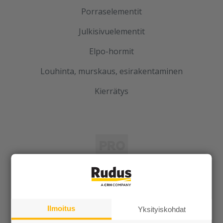
Porraselementit
Julkisivuelementit
Elpo-hormit
Louhinta, murskaus, esirakentaminen
Kierrätys
Rudus
Uutiset
Ilmoitus
Yksityiskohdat
Referenssit