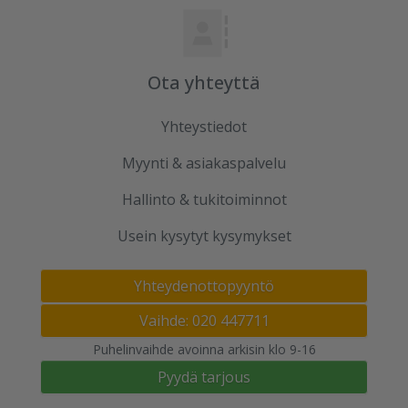
Ota yhteyttä
Yhteystiedot
Myynti & asiakaspalvelu
Hallinto & tukitoiminnot
Usein kysytyt kysymykset
Yhteydenottopyyntö
Vaihde: 020 447711
Puhelinvaihde avoinna arkisin klo 9-16
Pyydä tarjous