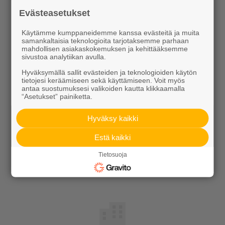
Evästeasetukset
Tilaa uutiskirje
Käytämme kumppaneidemme kanssa evästeitä ja muita
samankaltaisia teknologioita tarjotaksemme parhaan
mahdollisen asiakaskokemuksen ja kehittääksemme
sivustoa analytiikan avulla.
Hyväksymällä sallit evästeiden ja teknologioiden käytön
tietojesi keräämiseen sekä käyttämiseen. Voit myös
antaa suostumuksesi valikoiden kautta klikkaamalla
Ideoidaan yhdessä
“Asetukset” painiketta.
Hyväksy kaikki
Kotipolku
Estä kaikki
Kotipolku blogi
Tietosuoja
Ideakuvasto