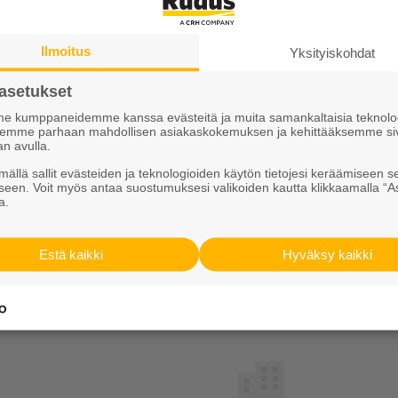
otteiden oleellisimpia vaatimuksia. Tästä syystä Ruduk
tta.
Ilmoitus
Yksityiskohdat
asetukset
 kumppaneidemme kanssa evästeitä ja muita samankaltaisia teknolog
en 800EK-teleskooppikartiorengas uudella huulitiiviste
ksemme parhaan mahdollisen asiakaskokemuksen ja kehittääksemme si
an avulla.
ällä sallit evästeiden ja teknologioiden käytön tietojesi keräämiseen s
teystiedot liiketoiminta-alueitt
seen. Voit myös antaa suostumuksesi valikoiden kautta klikkaamalla “A
a.
Estä kaikki
Hyväksy kaikki