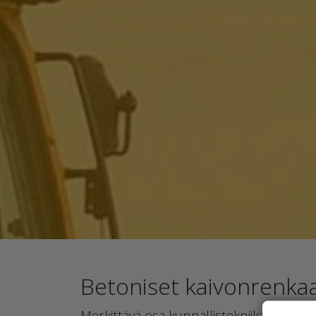
Betoniset kaivonrenkaa
Merkittävä osa kunnallistekniikan, yhdys