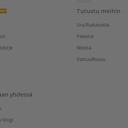
Tutustu meihin
Ura Ruduksella
sit
Palvelut
iskirje
Meistä
Vastuullisuus
aan yhdessä
u
u blogi