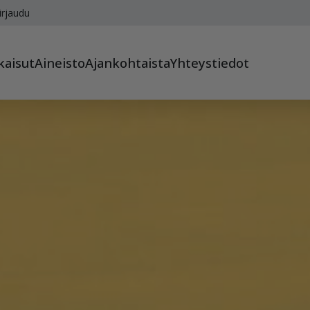
irjaudu
kaisut
Aineisto
Ajankohtaista
Yhteystiedot