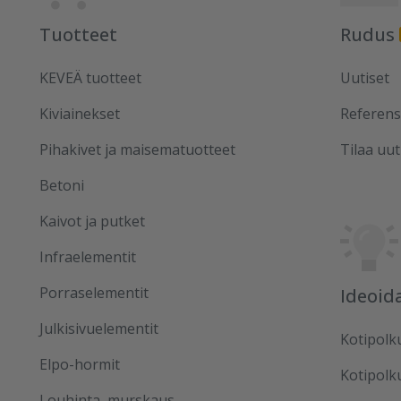
Tuotteet
Rudus
KEVEÄ tuotteet
Uutiset
Kiviainekset
Referens
Pihakivet ja maisematuotteet
Tilaa uut
Betoni
Kaivot ja putket
Infraelementit
Porraselementit
Ideoid
Julkisivuelementit
Kotipolk
Elpo-hormit
Kotipolk
Louhinta, murskaus,