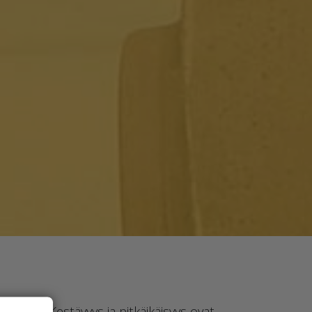
 alle. Kestävyys ja pitkäikäisyys ovat