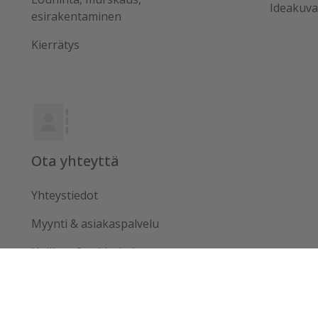
Ideakuva
esirakentaminen
Kierrätys
Ota yhteyttä
Yhteystiedot
Myynti & asiakaspalvelu
Hallinto & tukitoiminnot
Usein kysytyt kysymykset