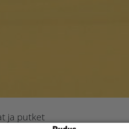
t ja putket
kuntien infrastruktuurin, rakentamisesta kohdistuu maan