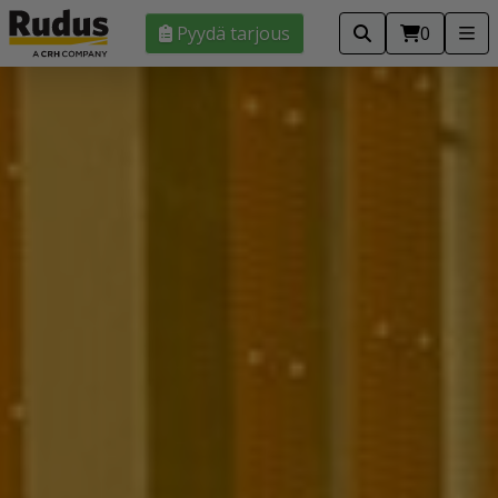
Pyydä tarjous
0