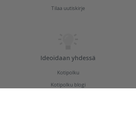
Tilaa uutiskirje
Ideoidaan yhdessä
Kotipolku
Kotipolku blogi
Ideakuvasto