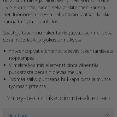
omat suunnittelijat aloittavat yhteistyön kohteiden
LVIS-suunnittelijoiden sekä arkkitehtien kanssa
heti luonnosvaiheessa. Tällä tavoin taataan kaikkien
kannalta hyvä lopputulos.
Säästöjä tapahtuu rakentamisajassa, asuinneliöissä
sekä materiaali- ja työkustannuksissa
Yhteensopivat elementit tekevät rakentamisesta
nopeampaa.
Viimeistelyvalmis elementtipinta vähentää
putkistosta peräisin olevaa melua.
Työmaa säilyy puhtaana hukkapaloista ja muista
työmaan jätteistä.
Yhteystiedot liiketoiminta-alueittain
Elpo-hormit