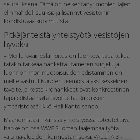
seurauksena. Tämä on heikentänyt monien lajien
elinmahdollisuuksia ja lisännyt vesistöihin
kohdistuvaa kuormitusta.
Pitkäjänteistä yhteistyötä vesistöjen
hyväksi
– Meille kiviaineslahjoitus on luonteva tapa tukea
tätäkin tärkeää hanketta. Itämeren suojelu ja
luonnon monimuotoisuuden edistäminen on
meille vastuullisuuden teemoista yksi keskeinen
tavoite, ja kosteikkohankkeet ovat konkreettinen
tapa edistää näitä tavoitteita, Ruduksen
ympäristöpäällikkö Heli Kanto sanoo.
Maanomistajan kanssa yhteistyössä toteutettava
hanke on osa WWF Suomen laajempaa työtä
valuma-alueiden kunnostamiseksi. VALUTA 3 -