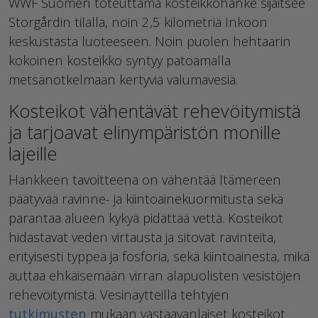
WWF Suomen toteuttama kosteikkohanke sijaitsee
Storgårdin tilalla, noin 2,5 kilometriä Inkoon
keskustasta luoteeseen. Noin puolen hehtaarin
kokoinen kosteikko syntyy patoamalla
metsänotkelmaan kertyviä valumavesiä.
Kosteikot vähentävät rehevöitymistä
ja tarjoavat elinympäristön monille
lajeille
Hankkeen tavoitteena on vähentää Itämereen
päätyvää ravinne- ja kiintoainekuormitusta sekä
parantaa alueen kykyä pidättää vettä. Kosteikot
hidastavat veden virtausta ja sitovat ravinteita,
erityisesti typpeä ja fosforia, sekä kiintoainesta, mikä
auttaa ehkäisemään virran alapuolisten vesistöjen
rehevöitymistä. Vesinäytteillä tehtyjen
tutkimusten
mukaan vastaavanlaiset kosteikot