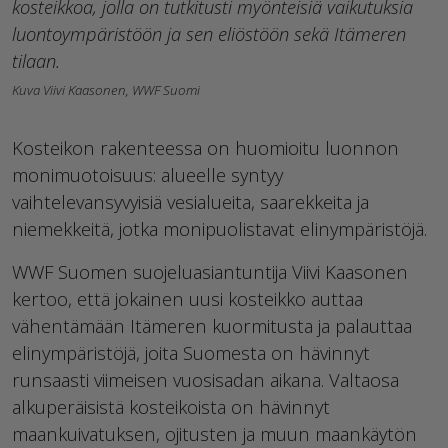
kosteikkoa, jolla on tutkitusti myönteisiä vaikutuksia
luontoympäristöön ja sen eliöstöön sekä Itämeren
tilaan.
Kuva Viivi Kaasonen, WWF Suomi
Kosteikon rakenteessa on huomioitu luonnon
monimuotoisuus: alueelle syntyy
vaihtelevansyvyisiä vesialueita, saarekkeita ja
niemekkeitä, jotka monipuolistavat elinympäristöjä.
WWF Suomen suojeluasiantuntija Viivi Kaasonen
kertoo, että jokainen uusi kosteikko auttaa
vähentämään Itämeren kuormitusta ja palauttaa
elinympäristöjä, joita Suomesta on hävinnyt
runsaasti viimeisen vuosisadan aikana. Valtaosa
alkuperäisistä kosteikoista on hävinnyt
maankuivatuksen, ojitusten ja muun maankäytön