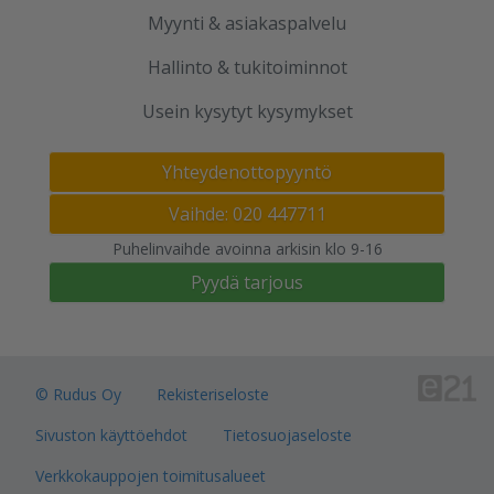
Myynti & asiakaspalvelu
Hallinto & tukitoiminnot
Usein kysytyt kysymykset
Yhteydenottopyyntö
Vaihde: 020 447711
Puhelinvaihde avoinna arkisin klo 9-16
Pyydä tarjous
© Rudus Oy
Rekisteriseloste
Sivuston käyttöehdot
Tietosuojaseloste
Verkkokauppojen toimitusalueet