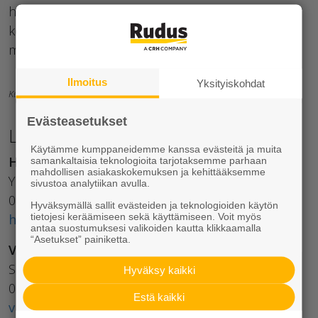
hanke on saanut rahoitusta Uudenmaan ELY-
keskukselta ympäristöministeriön vesien- ja
merenhoidon avustushaussa.
Ilmoitus
Yksityiskohdat
Kuvat: Viivi Kaasonen, WWF Suomi
Evästeasetukset
Lisätietoja:
Käytämme kumppaneidemme kanssa evästeitä ja muita
Heli Kanto
samankaltaisia teknologioita tarjotaksemme parhaan
mahdollisen asiakaskokemuksen ja kehittääksemme
Ympäristöpäällikkö, Rudus Oy
sivustoa analytiikan avulla.
020 447 4121
Hyväksymällä sallit evästeiden ja teknologioiden käytön
heli.kanto@rudus.fi
tietojesi keräämiseen sekä käyttämiseen. Voit myös
antaa suostumuksesi valikoiden kautta klikkaamalla
“Asetukset” painiketta.
Viivi Kaasonen
Suojeluasiantuntija, WWF Suomi
Hyväksy kaikki
050 471 9785
Estä kaikki
viivi.kaasonen@wwf.fi