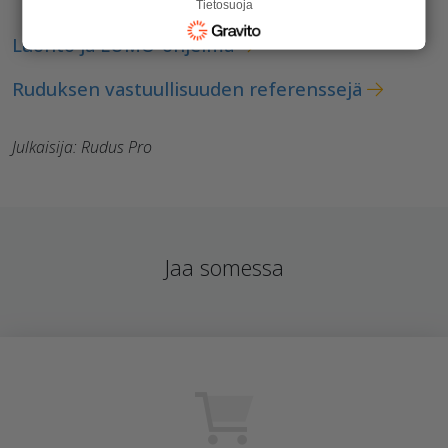
Tietosuoja
Luonto ja LUMO-ohjelma
Ruduksen vastuullisuuden referenssejä
Julkaisija: Rudus Pro
Jaa somessa