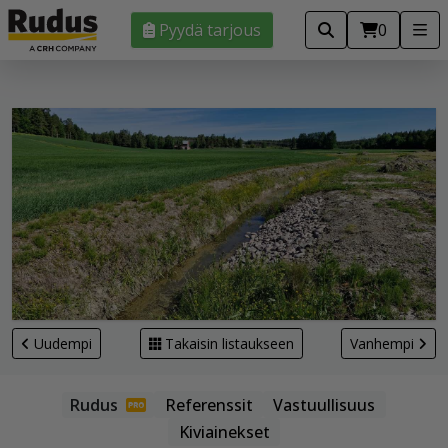
Pyydä tarjous
0
Uudempi
Takaisin listaukseen
Vanhempi
Referenssit
Vastuullisuus
Kiviainekset