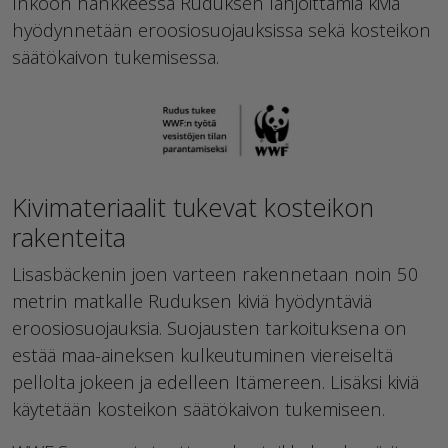
Inkoon hankkeessa Ruduksen lahjoittamia kiviä
hyödynnetään eroosiosuojauksissa sekä kosteikon
säätökaivon tukemisessa.
Kivimateriaalit tukevat kosteikon
rakenteita
Lisasbäckenin joen varteen rakennetaan noin 50
metrin matkalle Ruduksen kiviä hyödyntäviä
eroosiosuojauksia. Suojausten tarkoituksena on
estää maa-aineksen kulkeutuminen viereiseltä
pellolta jokeen ja edelleen Itämereen. Lisäksi kiviä
käytetään kosteikon säätökaivon tukemiseen.