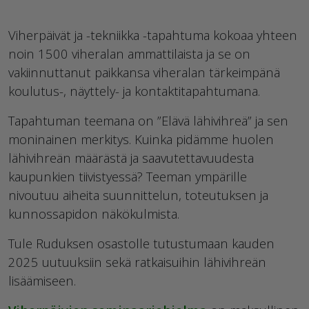
Viherpäivät ja -tekniikka -tapahtuma kokoaa yhteen
noin 1500 viheralan ammattilaista ja se on
vakiinnuttanut paikkansa viheralan tärkeimpänä
koulutus-, näyttely- ja kontaktitapahtumana.
Tapahtuman teemana on ”Elävä lähivihreä” ja sen
moninainen merkitys. Kuinka pidämme huolen
lähivihreän määrästä ja saavutettavuudesta
kaupunkien tiivistyessä? Teeman ympärille
nivoutuu aiheita suunnittelun, toteutuksen ja
kunnossapidon näkökulmista.
Tule Ruduksen osastolle tutustumaan kauden
2025 uutuuksiin sekä ratkaisuihin lähivihreän
lisäämiseen.