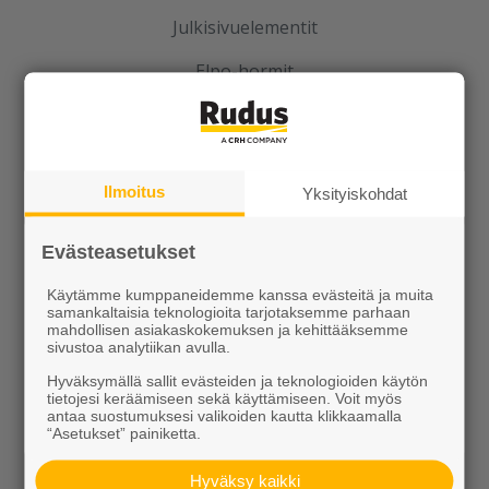
Julkisivuelementit
Elpo-hormit
Louhinta, murskaus, esirakentaminen
Kierrätys
Ilmoitus
Yksityiskohdat
Evästeasetukset
Käytämme kumppaneidemme kanssa evästeitä ja muita
samankaltaisia teknologioita tarjotaksemme parhaan
mahdollisen asiakaskokemuksen ja kehittääksemme
Rudus
sivustoa analytiikan avulla.
Hyväksymällä sallit evästeiden ja teknologioiden käytön
Uutiset
tietojesi keräämiseen sekä käyttämiseen. Voit myös
antaa suostumuksesi valikoiden kautta klikkaamalla
Referenssit
“Asetukset” painiketta.
Tilaa uutiskirje
Hyväksy kaikki