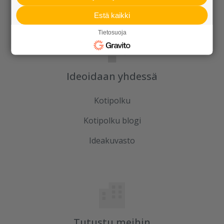
Estä kaikki
Tietosuoja
Ideoidaan yhdessä
Kotipolku
Kotipolku blogi
Ideakuvasto
Tutustu meihin