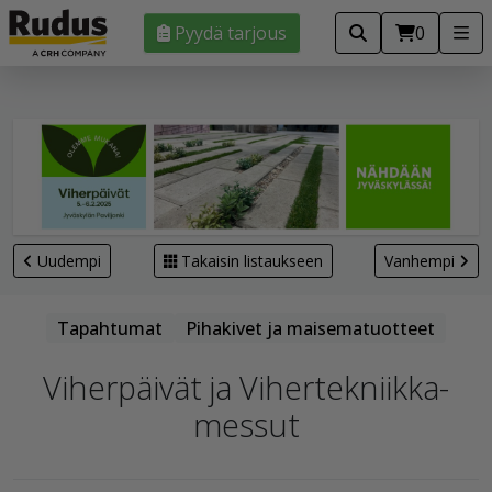
Pyydä tarjous
0
Uudempi
Takaisin listaukseen
Vanhempi
Tapahtumat
Pihakivet ja maisematuotteet
Viherpäivät ja Vihertekniikka-
messut