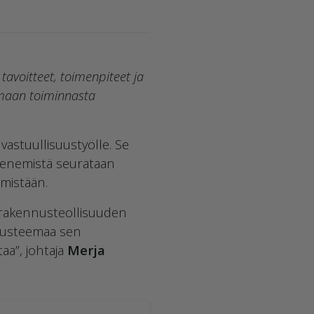
tavoitteet, toimenpiteet ja
oimaan toiminnasta
astuullisuustyölle. Se
 Etenemistä seurataan
emistään.
 rakennusteollisuuden
suusteemaa sen
aa”, johtaja
Merja