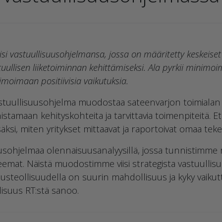
isi vastuullisuusohjelmansa, jossa on määritetty keskeiset 
tuullisen liiketoiminnan kehittämiseksi. Ala pyrkii minim
imoimaan positiivisia vaikutuksia.
tuullisuusohjelma muodostaa sateenvarjon toimialan v
nistamaan kehityskohteita ja tarvittavia toimenpiteitä.
lisäksi, miten yritykset mittaavat ja raportoivat omaa tek
usohjelmaa olennaisuusanalyysillä, jossa tunnistimme
eemat. Näistä muodostimme viisi strategista vastuulli
usteollisuudella on suurin mahdollisuus ja kyky vaikutt
isuus RT:stä sanoo.