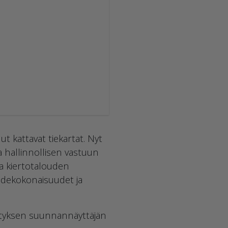
ut kattavat tiekartat. Nyt
a hallinnollisen vastuun
ja kiertotalouden
pidekokonaisuudet ja
ityksen suunnannäyttäjän