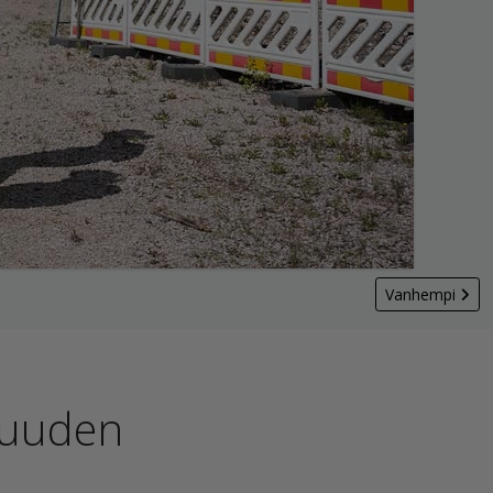
Vanhempi
suuden