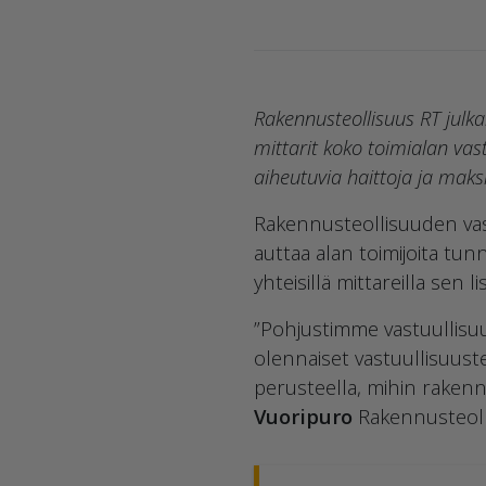
Rakennusteollisuus RT julka
mittarit koko toimialan vas
aiheutuvia haittoja ja maks
Rakennusteollisuuden vas
auttaa alan toimijoita tun
yhteisillä mittareilla sen 
”Pohjustimme vastuullisu
olennaiset vastuullisuust
perusteella, mihin rakenn
Vuoripuro
Rakennusteoll