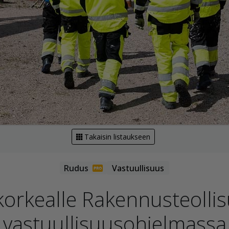
Takaisin listaukseen
Vastuullisuus
korkealle Rakennusteolli
vastuullisuusohjelmassa