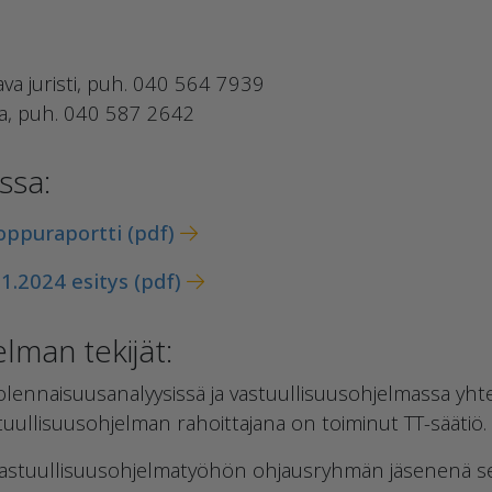
aava juristi, puh. 040 564 7939
ja, puh. 040 587 2642
ssa:
oppuraportti (pdf)
11.2024 esitys (pdf)
lman tekijät:
lennaisuusanalyysissä ja vastuullisuusohjelmassa yht
tuullisuusohjelman rahoittajana on toiminut TT-säätiö.
n vastuullisuusohjelmatyöhön ohjausryhmän jäsenenä se