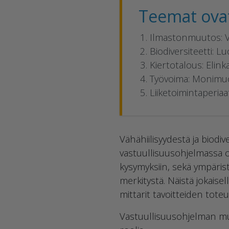
Teemat ova
Ilmastonmuutos: Vä
Biodiversiteetti: 
Kiertotalous: Elink
Työvoima: Monimuo
Liiketoimintaperiaa
Vähähiilisyydestä ja biodi
vastuullisuusohjelmassa o
kysymyksiin, sekä ympäris
merkitystä. Näistä jokaise
mittarit tavoitteiden toteu
Vastuullisuusohjelman mu