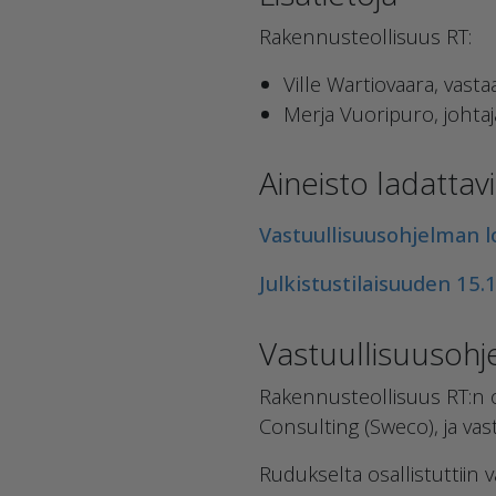
Rakennusteollisuus RT:
Ville Wartiovaara, vast
Merja Vuoripuro, johta
Aineisto ladattavi
Vastuullisuusohjelman l
Julkistustilaisuuden 15.
Vastuullisuusohje
Rakennusteollisuus RT:n o
Consulting (Sweco), ja vas
Rudukselta osallistuttii