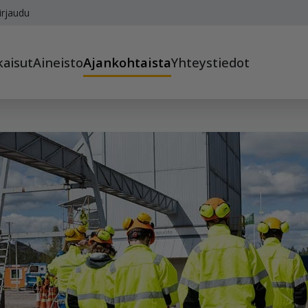
irjaudu
kaisut
Aineisto
Ajankohtaista
Yhteystiedot