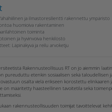
t
hähiilinen ja ilmastoresilientti rakennettu ympäristö
Luontoa huomioiva rakentaminen
aarilähtöinen toiminta
toinen ja hyvinvoiva henkilöstö
tteet: Läpinäkyvä ja reilu arvoketju
versiteetistä Rakennusteollisuus RT on jo aiemmin laatin
n pureuduttu etenkin sosiaalisen sekä taloudellisen j
tövastuun osalta vielä erikseen korostettu elinkaaren 
lle on määritetty haasteellinen tavoitetila sekä toimen
ttamiseksi.
kaan rakennusteollisuuden toimijat tavoittelevat keh