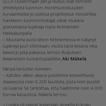
SLL:n Uudenmaan piiri ja Rudus ovat tehneet
yhteistyötä luonnon monimuotoisuuden
turvaamiseksi jo useissa projekteissa. Ketosirkka-
hankkeen luonnonhoitajat olivat mukana
poistamassa lupiineja myös Kirkniemen
hiekkakuopalla.
– Muutama vuosi sitten Kirkniemessä ei näkynyt
lupiineja juuri ollenkaan, mutta tänä kesänä niitä
kasvoi jo joka paikassa, kertoo Ruduksen
kiviainesten tuotantopäällikkö
Aki Mäkelä
.
Niinpä tartuttiin toimeen.
– Kahden viikon aikana poistimme koneellisesti
maaseosta noin 6 200 kuutiota, josta noin puolet
oli lupiinia. Se tarkoittaa, että hävitimme noin 4 000
tonnia kasvustoa, Mäkelä kertoo.
– Lupiini oli pääsyt leviämään alueella jo kovin