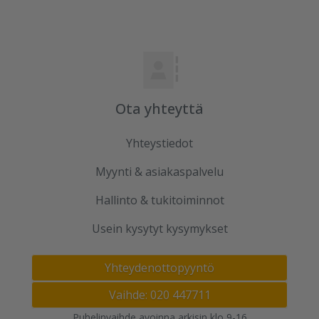
Ota yhteyttä
Yhteystiedot
Myynti & asiakaspalvelu
Hallinto & tukitoiminnot
Usein kysytyt kysymykset
Yhteydenottopyyntö
Vaihde: 020 447711
Puhelinvaihde avoinna arkisin klo 9-16