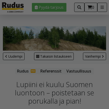
Pyydä tarjous
0
Uudempi
Takaisin listaukseen
Vanhempi
Referenssit
Vastuullisuus
Lupiini ei kuulu Suomen
luontoon – poistetaan se
porukalla ja pian!