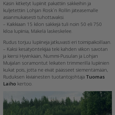
Käsin kitketyt lupiinit pakattiin säkkeihin ja
kuljetettiin Lohjan Rosk´n Rollin jäteasemalle
asianmukaisesti tuhottavaksi.
– Kaikkiaan 15 kilon säkkejä tuli noin 50 eli 750
kiloa lupiinia, Mäkelä laskeskelee.
Rudus torjuu lupiineja jatkuvasti eri toimipaikoillaan.
– Kaksi kesätyöntekijää teki kahden viikon savotan
ja kiersi Hyvinkään, Nummi-Pusulan ja Lohjan
Muijalan soramontut leikaten trimmerillä lupiinien
kukat pois, jotta ne eivät päässeet siementämään,
Ruduksen kiviainesten tuotantojohtaja
Tuomas
Laiho
kertoo.