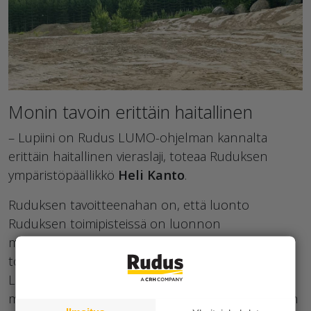
Monin tavoin erittäin haitallinen
– Lupiini on Rudus LUMO-ohjelman kannalta
erittäin haitallinen vieraslaji, toteaa Ruduksen
ympäristöpäällikkö
Heli Kanto
.
Ruduksen tavoitteenahan on, että luonto
Ruduksen toimipisteissä on luonnon
monimuotoisuuden kannalta arvokkaampaa
toiminnan päättyessä kuin sen alkaessa.
Lupiini on erittäin suuri uhka luonnon
monimuotoisuudelle. Vieraslajit.fi-sivuston mukaan