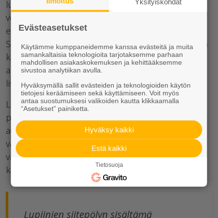
Ilmoitus
Yksityiskohdat
lupiinin rehevöittämällä kasvupaikalla menestyvät
voimakaskasvuiset lajit, joten niittykasvit ja niillä
Evästeasetukset
elävät hyönteiset joutuvat väistymään pientareilta.
Se myös kilpailee pölyttäjistä alkuperäisten kasvien
Käytämme kumppaneidemme kanssa evästeitä ja muita
samankaltaisia teknologioita tarjotaksemme parhaan
kanssa. Lupiinien siitepölyn sisältämä myrkyllinen
mahdollisen asiakaskokemuksen ja kehittääksemme
alkaloidi, lupaniini, voi haitata kimalaisten
sivustoa analytiikan avulla.
lisääntymistä.
Hyväksymällä sallit evästeiden ja teknologioiden käytön
tietojesi keräämiseen sekä käyttämiseen. Voit myös
antaa suostumuksesi valikoiden kautta klikkaamalla
Lupiini vaikuttaa myös paikallisiin päiväperhosten
“Asetukset” painiketta.
populaatioihin, koska se ei kelpaa toukille eikä
aikuisille ravintokasviksi. Lisäksi lupiinin on havaittu
Hyväksy kaikki
vähentävän hyönteisten kokonaismäärää ja
Estä kaikki
vaikuttavan negatiivisesti erityisesti kovakuoriaisiin,
Tietosuoja
kaksisiipisiin, perhosiin ja muurahaisiin.
Lupiinien siitepölyn sisältämä