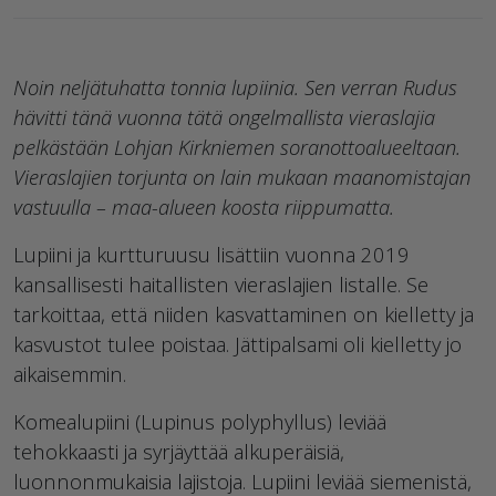
Noin neljätuhatta tonnia lupiinia. Sen verran Rudus
hävitti tänä vuonna tätä ongelmallista vieraslajia
pelkästään Lohjan Kirkniemen soranottoalueeltaan.
Vieraslajien torjunta on lain mukaan maanomistajan
vastuulla – maa-alueen koosta riippumatta.
Lupiini ja kurtturuusu lisättiin vuonna 2019
kansallisesti haitallisten vieraslajien listalle. Se
tarkoittaa, että niiden kasvattaminen on kielletty ja
kasvustot tulee poistaa. Jättipalsami oli kielletty jo
aikaisemmin.
Komealupiini (Lupinus polyphyllus) leviää
tehokkaasti ja syrjäyttää alkuperäisiä,
luonnonmukaisia lajistoja. Lupiini leviää siemenistä,