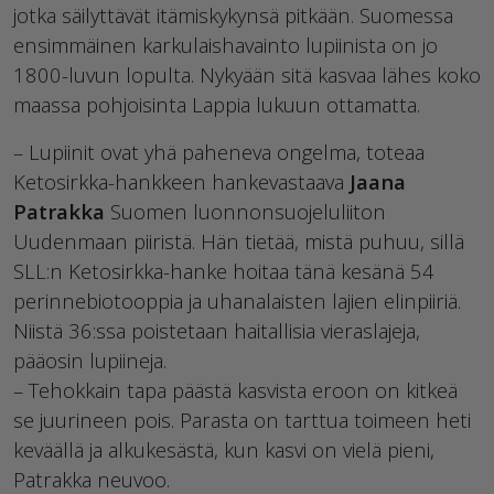
jotka säilyttävät itämiskykynsä pitkään. Suomessa
ensimmäinen karkulaishavainto lupiinista on jo
1800-luvun lopulta. Nykyään sitä kasvaa lähes koko
maassa pohjoisinta Lappia lukuun ottamatta.
– Lupiinit ovat yhä paheneva ongelma, toteaa
Ketosirkka-hankkeen hankevastaava
Jaana
Patrakka
Suomen luonnonsuojeluliiton
Uudenmaan piiristä. Hän tietää, mistä puhuu, sillä
SLL:n Ketosirkka-hanke hoitaa tänä kesänä 54
perinnebiotooppia ja uhanalaisten lajien elinpiiriä.
Niistä 36:ssa poistetaan haitallisia vieraslajeja,
pääosin lupiineja.
– Tehokkain tapa päästä kasvista eroon on kitkeä
se juurineen pois. Parasta on tarttua toimeen heti
keväällä ja alkukesästä, kun kasvi on vielä pieni,
Patrakka neuvoo.