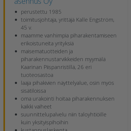
asennus Oy
perustettu 1985
toimitusjohtaja, yrittäjä Kalle Engström,
45 v.
maamme vanhimpia piharakentamiseen
erikoistuneita yrityksiä
maisematuotteiden ja
piharakennustarvikkeiden myymälä
Kaarinan Piispanristillä, 26 eri
tuoteosastoa
laaja pihakivien näyttelyalue, osin myös
sisätiloissa
oma urakointi hoitaa piharakennuksen
kaikki vaiheet
suunnittelupalvelu niin taloyhtiöille
kuin yksityispihoihin
kustannuslaskenta