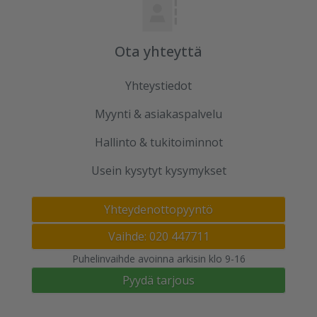
Ota yhteyttä
Yhteystiedot
Myynti & asiakaspalvelu
Hallinto & tukitoiminnot
Usein kysytyt kysymykset
Yhteydenottopyyntö
Vaihde: 020 447711
Puhelinvaihde avoinna arkisin klo 9-16
Pyydä tarjous