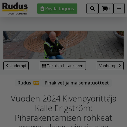
Pyydä tarjous
0
Uudempi
Takaisin listaukseen
Vanhempi
Pihakivet ja maisematuotteet
Vuoden 2024 Kivenpyörittäjä
Kalle Engström:
Piharakentamisen rohkeat