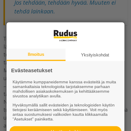
Jos tehdään, tehdään hyvää. Muuten ei
tehdä lainkaan.
Turun Reunakivi- ja Laatta-asennuksen toiminnan
lähtökohtana on alusta alkaen ollut laadukas ja
tehokas kivirakentaminen. Asiakkaina on sekä
Ilmoitus
Yksityiskohdat
taloyhtiöitä että pientalojen asukkaita.
Monipuolinen palvelu kattaa niin suunnittelun,
Evästeasetukset
urakoinnin kuin pihatuotteiden myynninkin.
Käytämme kumppaneidemme kanssa evästeitä ja muita
– Piharakentamisessa itse rakentaminen ja
samankaltaisia teknologioita tarjotaksemme parhaan
mahdollisen asiakaskokemuksen ja kehittääksemme
talkootyöt alkavat olla jo taakse jäänyttä elämää.
sivustoa analytiikan avulla.
Nyt osataan vaatia ja arvostaa myös laatua, jonka
Hyväksymällä sallit evästeiden ja teknologioiden käytön
tulee myös näkyä. Lopputuloksen laadun määrittää
tietojesi keräämiseen sekä käyttämiseen. Voit myös
antaa suostumuksesi valikoiden kautta klikkaamalla
usein se piharakentamisen viimeistely, joka lähtee
“Asetukset” painiketta.
ammattilaisen taianomaisesta kosketuksesta