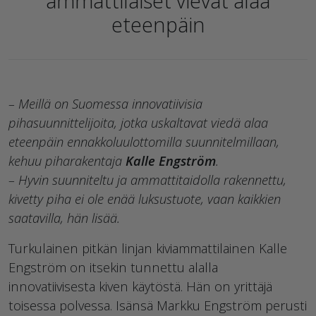
ammattilaiset vievät alaa
eteenpäin
– Meillä on Suomessa innovatiivisia
pihasuunnittelijoita, jotka uskaltavat viedä alaa
eteenpäin ennakkoluulottomilla suunnitelmillaan,
kehuu piharakentaja
Kalle Engström
.
– Hyvin suunniteltu ja ammattitaidolla rakennettu,
kivetty piha ei ole enää luksustuote, vaan kaikkien
saatavilla, hän lisää.
Turkulainen pitkän linjan kiviammattilainen Kalle
Engström on itsekin tunnettu alalla
innovatiivisesta kiven käytöstä. Hän on yrittäjä
toisessa polvessa. Isänsä Markku Engström perusti