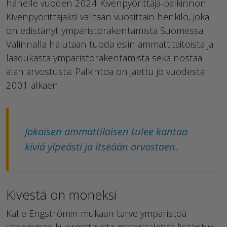
hänelle vuoden 2024 Kivenpyörittäjä-palkinnon.
Kivenpyörittäjäksi valitaan vuosittain henkilö, joka
on edistänyt ympäristörakentamista Suomessa.
Valinnalla halutaan tuoda esiin ammattitaitoista ja
laadukasta ympäristörakentamista sekä nostaa
alan arvostusta. Palkintoa on jaettu jo vuodesta
2001 alkaen.
Jokaisen ammattilaisen tulee kantaa
kiviä ylpeästi ja itseään arvostaen.
Kivestä on moneksi
Kalle Engströmin mukaan tarve ympäristöä
vähemmän kuormittavista materiaaleista lisääntyy