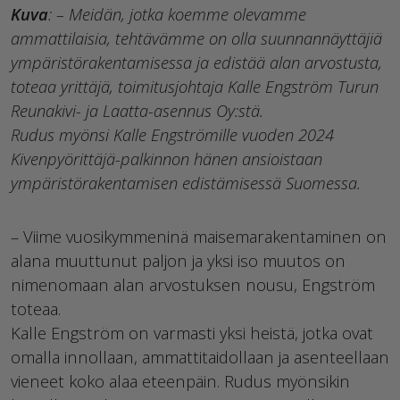
Kuva
: – Meidän, jotka koemme olevamme
ammattilaisia, tehtävämme on olla suunnannäyttäjiä
ympäristörakentamisessa ja edistää alan arvostusta,
toteaa yrittäjä, toimitusjohtaja Kalle Engström Turun
Reunakivi- ja Laatta-asennus Oy:stä.
Rudus myönsi Kalle Engströmille vuoden 2024
Kivenpyörittäjä-palkinnon hänen ansioistaan
ympäristörakentamisen edistämisessä Suomessa.
– Viime vuosikymmeninä maisemarakentaminen on
alana muuttunut paljon ja yksi iso muutos on
nimenomaan alan arvostuksen nousu, Engström
toteaa.
Kalle Engström on varmasti yksi heistä, jotka ovat
omalla innollaan, ammattitaidollaan ja asenteellaan
vieneet koko alaa eteenpäin. Rudus myönsikin