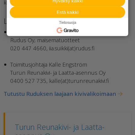
Hyväksy kaikki
kiveen.
Estä kaikki
Lisätietoja:
Tietosuoja
Markkinointipäällikkö Iia Suikki
Rudus Oy, maisematuotteet
020 447 4660, iia.suikki(at)rudus.fi
Toimitusjohtaja Kalle Engström
Turun Reunakivi- ja Laatta-asennus Oy
0400 527 735, kalle(at)turunreunakivi.fi
Tutustu Ruduksen laajaan kivivalikoimaan
Turun Reunakivi- ja Laatta-