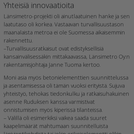
Yhteisiä innovaatioita
Länsimetro-projekti oli ainutlaatuinen hanke ja sen
laatutaso oli korkea. Vastaavan turvallisuustason
maanalaista metroa ei ole Suomessa aikaisemmin
rakennettu.
–Turvallisuusratkaisut ovat edistyksellisiä
kansainvälisessäkin mittakaavassa, Länsimetro Oy:n
rakentamisjohtaja Janne Tuoma kertoo.
Moni asia myös betonielementtien suunnittelussa
ja asentamisessa oli tämän vuoksi erityistä. Sujuva
yhteistyö, tehokas tiedonkulku ja ratkaisuhakuinen
asenne Ruduksen kanssa varmistivat
onnistumisen myös kiperissä tilanteissa.
– Välillä oli esimerkiksi vaikea saada suuret
kaapelimäärät mahtumaan suunnitelluista
läpivientikohdista tai jokin erikoiselementti olikin