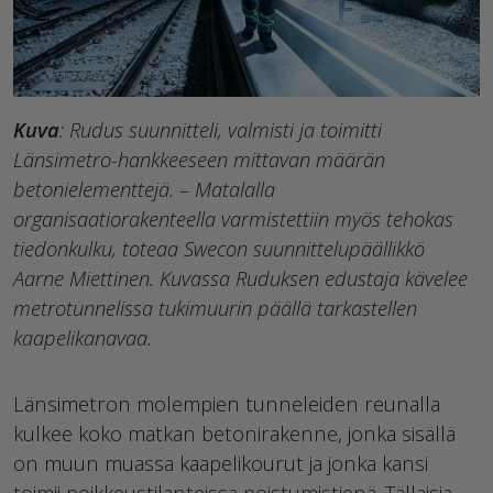
Kuva
: Rudus suunnitteli, valmisti ja toimitti
Länsimetro-hankkeeseen mittavan määrän
betonielementtejä. – Matalalla
organisaatiorakenteella varmistettiin myös tehokas
tiedonkulku, toteaa Swecon suunnittelupäällikkö
Aarne Miettinen. Kuvassa Ruduksen edustaja kävelee
metrotunnelissa tukimuurin päällä tarkastellen
kaapelikanavaa.
Länsimetron molempien tunneleiden reunalla
kulkee koko matkan betonirakenne, jonka sisällä
on muun muassa kaapelikourut ja jonka kansi
toimii poikkeustilanteissa poistumistienä. Tällaisia