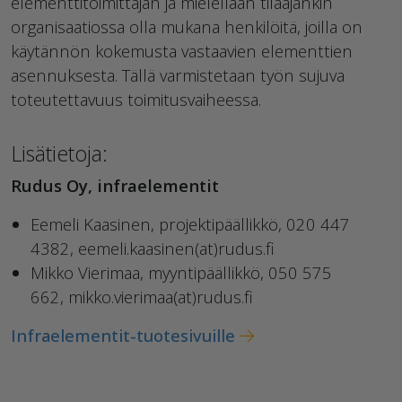
elementtitoimittajan ja mielellään tilaajankin
organisaatiossa olla mukana henkilöitä, joilla on
käytännön kokemusta vastaavien elementtien
asennuksesta. Tällä varmistetaan työn sujuva
toteutettavuus toimitusvaiheessa.
Lisätietoja:
Rudus Oy, infraelementit
Eemeli Kaasinen, projektipäällikkö, 020 447
4382, eemeli.kaasinen(at)rudus.fi
Mikko Vierimaa, myyntipäällikkö, 050 575
662, mikko.vierimaa(at)rudus.fi
Infraelementit-tuotesivuille