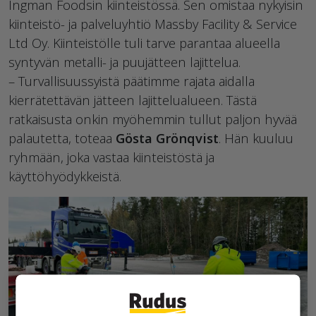
Ingman Foodsin kiinteistössä. Sen omistaa nykyisin
kiinteistö- ja palveluyhtiö Massby Facility & Service
Ltd Oy. Kiinteistölle tuli tarve parantaa alueella
syntyvän metalli- ja puujätteen lajittelua.
– Turvallisuussyistä päätimme rajata aidalla
kierrätettävän jätteen lajittelualueen. Tästä
ratkaisusta onkin myöhemmin tullut paljon hyvää
palautetta, toteaa
Gösta Grönqvist
. Hän kuuluu
ryhmään, joka vastaa kiinteistöstä ja
käyttöhyödykkeistä.