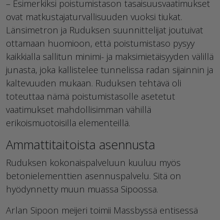
– Esimerkiksi poistumistason tasaisuusvaatimukset
ovat matkustajaturvallisuuden vuoksi tiukat.
Länsimetron ja Ruduksen suunnittelijat joutuivat
ottamaan huomioon, että poistumistaso pysyy
kaikkialla sallitun minimi- ja maksimietäisyyden välillä
junasta, joka kallistelee tunnelissa radan sijainnin ja
kaltevuuden mukaan. Ruduksen tehtävä oli
toteuttaa nämä poistumistasolle asetetut
vaatimukset mahdollisimman vähillä
erikoismuotoisilla elementeillä.
Ammattitaitoista asennusta
Ruduksen kokonaispalveluun kuuluu myös
betonielementtien asennuspalvelu. Sitä on
hyödynnetty muun muassa Sipoossa.
Arlan Sipoon meijeri toimii Massbyssä entisessä