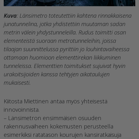
Kuva
: Länsimetro toteutettiin kahtena rinnakkaisena
junatunnelina, jotka yhdistettiin muutaman sadan
metrin välein yhdystunneleilla. Rudus toimitti osan
elementeistä suoraan metrotunneleihin, joissa
tilaajan suunnittelussa pyrittiin jo louhintavaiheessa
ottamaan huomioon elementtirekan liikkuminen
tunneleissa. Elementtien toimitukset sujuivat hyvin
urakoitsijoiden kanssa tehtyjen aikataulujen
mukaisesti.
Kiitosta Miettinen antaa myös yhteisestä
innovoinnista.
– Länsimetron ensimmäisen osuuden
rakennusvaiheen kokemusten perusteella
esimerkiksi ratatason kourujen kansiratkaisuja