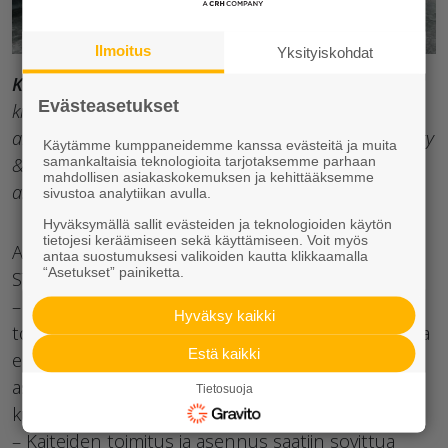
Ilmoitus
Yksityiskohdat
Kuva
: Rudus toimitti Sipooseen Arlan meijerin
Evästeasetukset
kiinteistölle betonielementit jätteiden lajittelualueen
aitausta varten. Rudus vastasi tilaajan Massby Facility
Käytämme kumppaneidemme kanssa evästeitä ja muita
& Servicen toivomuksesta myös elementtien
samankaltaisia teknologioita tarjotaksemme parhaan
mahdollisen asiakaskokemuksen ja kehittääksemme
asennuksesta.
sivustoa analytiikan avulla.
Hyväksymällä sallit evästeiden ja teknologioiden käytön
tietojesi keräämiseen sekä käyttämiseen. Voit myös
Aitauksen tekemiseksi tarvittiin metrin korkuisia
antaa suostumuksesi valikoiden kautta klikkaamalla
“Asetukset” painiketta.
STEP-pengerkaide-elementtejä 80 metrin verran.
– Tutkimme eri vaihtoehtoja elementtien
Hyväksy kaikki
toimittajaksi. Tarjous pyydettiin asennettuna, koska
Estä kaikki
elementtien painon takia ei ollut mahdollisuutta
asentaa niitä itse paikoilleen. Valitsimme
Tietosuoja
kumppaniksemme Ruduksen, Grönqvist toteaa.
– Kaiteiden toimitus ja asennus saatiin sovittua