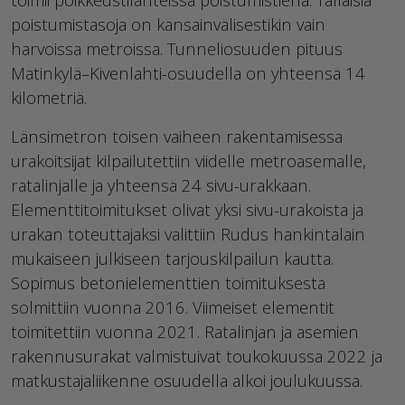
poistumistasoja on kansainvälisestikin vain
harvoissa metroissa. Tunneliosuuden pituus
Matinkylä–Kivenlahti-osuudella on yhteensä 14
kilometriä.
Länsimetron toisen vaiheen rakentamisessa
urakoitsijat kilpailutettiin viidelle metroasemalle,
ratalinjalle ja yhteensä 24 sivu-urakkaan.
Elementtitoimitukset olivat yksi sivu-urakoista ja
urakan toteuttajaksi valittiin Rudus hankintalain
mukaiseen julkiseen tarjouskilpailun kautta.
Sopimus betonielementtien toimituksesta
solmittiin vuonna 2016. Viimeiset elementit
toimitettiin vuonna 2021. Ratalinjan ja asemien
rakennusurakat valmistuivat toukokuussa 2022 ja
matkustajaliikenne osuudella alkoi joulukuussa.