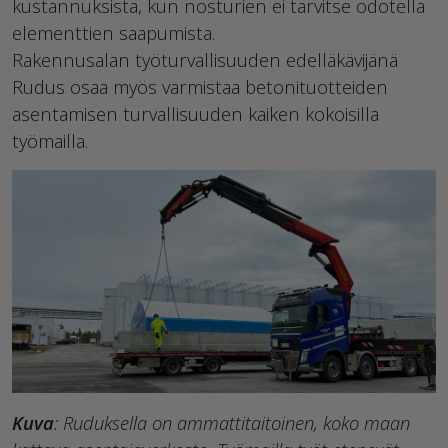
kustannuksista, kun nosturien ei tarvitse odotella
elementtien saapumista.
Rakennusalan työturvallisuuden edelläkävijänä
Rudus osaa myös varmistaa betonituotteiden
asentamisen turvallisuuden kaiken kokoisilla
työmailla.
Kuva
: Ruduksella on ammattitaitoinen, koko maan