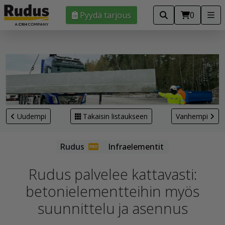
Pyydä tarjous
0
Uudempi
Takaisin listaukseen
Vanhempi
Infraelementit
Rudus palvelee kattavasti:
betonielementteihin myös
suunnittelu ja asennus