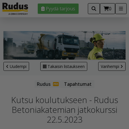
Pyydä tarjous
0
Uudempi
Takaisin listaukseen
Vanhempi
Tapahtumat
Kutsu koulutukseen - Rudus
Betoniakatemian jatkokurssi
22.5.2023