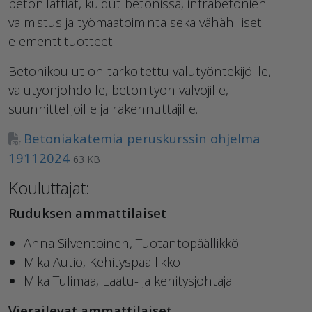
betonilattiat, kuidut betonissa, infrabetonien
valmistus ja työmaatoiminta sekä vähähiiliset
elementtituotteet.
Betonikoulut on tarkoitettu valutyöntekijöille,
valutyönjohdolle, betonityön valvojille,
suunnittelijoille ja rakennuttajille.
Betoniakatemia peruskurssin ohjelma
19112024
63 KB
Kouluttajat:
Ruduksen ammattilaiset
Anna Silventoinen, Tuotantopäällikkö
Mika Autio, Kehityspäällikkö
Mika Tulimaa, Laatu- ja kehitysjohtaja
Vierailevat ammattilaiset