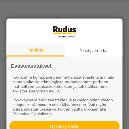
Tuotteet
Ilmoitus
Yksityiskohdat
KEVEÄ tuotteet
Evästeasetukset
Kiviainekset
Pihakivet ja maisematuotteet
Käytämme kumppaneidemme kanssa evästeitä ja muita
samankaltaisia teknologioita tarjotaksemme parhaan
mahdollisen asiakaskokemuksen ja kehittääksemme
Betoni
sivustoa analytiikan avulla.
Hyväksymällä sallit evästeiden ja teknologioiden käytön
Kaivot ja putket
tietojesi keräämiseen sekä käyttämiseen. Voit myös
antaa suostumuksesi valikoiden kautta klikkaamalla
Infraelementit
“Asetukset” painiketta.
Porraselementit
Hyväksy kaikki