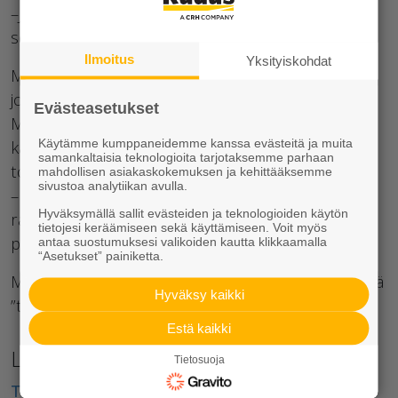
–Jos jokin asia herättää kysymyksiä niin saman tien
selvitellään, toteaa Miika.
Ilmoitus
Yksityiskohdat
Miikan työskentelytyyliä tukee välittävä esihenkilö,
joka antaa sopivasti vastuuta ja vapautta toimia.
Evästeasetukset
Miikan mukaan ideoita ei ammuta alas, vaan
Käytämme kumppaneidemme kanssa evästeitä ja muita
katsotaan yhdessä, miten saadaan jokin asia
samankaltaisia teknologioita tarjotaksemme parhaan
toimimaan parhaalla tavalla.
mahdollisen asiakaskokemuksen ja kehittääksemme
sivustoa analytiikan avulla.
–Hyvä fiilis tulee siitä, että esihenkilöni antaa
Hyväksymällä sallit evästeiden ja teknologioiden käytön
raamit, joiden sisällä voin itse toimia ja tehdä
tietojesi keräämiseen sekä käyttämiseen. Voit myös
päätöksiä. Tämä on sitä luottamusta, sanoo Miika.
antaa suostumuksesi valikoiden kautta klikkaamalla
“Asetukset” painiketta.
Miika summaa ruduslaista työtapaa sanomalla, että
Hyväksy kaikki
”tärkeintä on, että asiat ratkaistaan aina.”
Estä kaikki
Lisää ruduslaisten tarinoita löydät täältä:
Tietosuoja
Tutustu ruduslaisiin