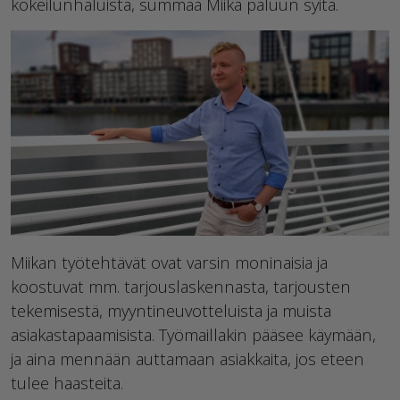
kokeilunhaluista, summaa Miika paluun syitä.
Miikan työtehtävät ovat varsin moninaisia ja
koostuvat mm. tarjouslaskennasta, tarjousten
tekemisestä, myyntineuvotteluista ja muista
asiakastapaamisista. Työmaillakin pääsee käymään,
ja aina mennään auttamaan asiakkaita, jos eteen
tulee haasteita.