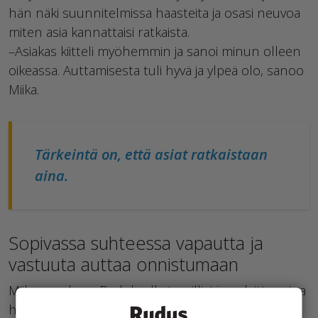
hän näki suunnitelmissa haasteita ja osasi neuvoa
miten asia kannattaisi ratkaista.
–Asiakas kiitteli myöhemmin ja sanoi minun olleen
oikeassa. Auttamisesta tuli hyvä ja ylpeä olo, sanoo
Miika.
Tärkeintä on, että asiat ratkaistaan
aina.
Sopivassa suhteessa vapautta ja
vastuuta auttaa onnistumaan
Miikan mukaan Ruduksella tyypillistä on laittaa aina
homma pelaamaan.