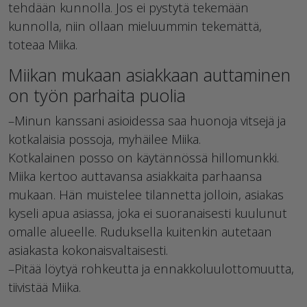
tehdään kunnolla. Jos ei pystytä tekemään
kunnolla, niin ollaan mieluummin tekemättä,
toteaa Miika.
Miikan mukaan asiakkaan auttaminen
on työn parhaita puolia
–Minun kanssani asioidessa saa huonoja vitsejä ja
kotkalaisia possoja, myhäilee Miika.
Kotkalainen posso on käytännössä hillomunkki.
Miika kertoo auttavansa asiakkaita parhaansa
mukaan. Hän muistelee tilannetta jolloin, asiakas
kyseli apua asiassa, joka ei suoranaisesti kuulunut
omalle alueelle. Ruduksella kuitenkin autetaan
asiakasta kokonaisvaltaisesti.
–Pitää löytyä rohkeutta ja ennakkoluulottomuutta,
tiivistää Miika.