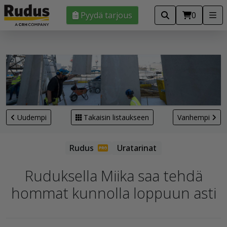
Pyydä tarjous
0
Uudempi
Takaisin listaukseen
Vanhempi
Uratarinat
Ruduksella Miika saa tehdä
hommat kunnolla loppuun asti