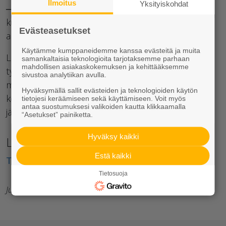
Ilmoitus
Yksityiskohdat
─Huomasin, että perehdyttäjälleni tuli hyvä fiilis,
kun näytin, että arvostan hänen tietämystään ja
Evästeasetukset
ammattitaitoaan”, Jaakko muistelee.
Käytämme kumppaneidemme kanssa evästeitä ja muita
Lopuksi Jaakko toteaa, että Ruduksen
samankaltaisia teknologioita tarjotaksemme parhaan
mahdollisen asiakaskokemuksen ja kehittääksemme
työyhteisössä, jossa kannustetaan muita, on
sivustoa analytiikan avulla.
mukava tehdä töitä. Tehtaalle toivotaankin nyt
Hyväksymällä sallit evästeiden ja teknologioiden käytön
kovasti jotain yhteistä kokoontumista korona-ajan
tietojesi keräämiseen sekä käyttämiseen. Voit myös
antaa suostumuksesi valikoiden kautta klikkaamalla
jälkeen.
“Asetukset” painiketta.
Hyväksy kaikki
Lisää ruduslaisten tarinoita löydät täältä:
Estä kaikki
Tutustu ruduslaisiin
Tietosuoja
Julkaisija: Rudus Pro