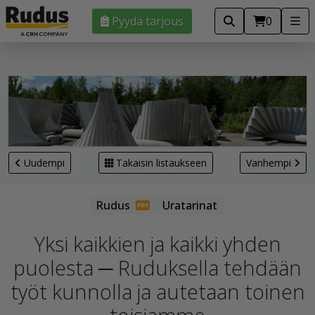
Pyydä tarjous
0
Uudempi
Takaisin listaukseen
Vanhempi
Uratarinat
Yksi kaikkien ja kaikki yhden
puolesta ─ Ruduksella tehdään
työt kunnolla ja autetaan toinen