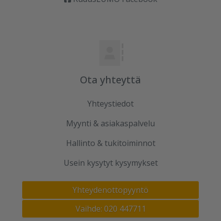
Ota yhteyttä
Yhteystiedot
Myynti & asiakaspalvelu
Hallinto & tukitoiminnot
Usein kysytyt kysymykset
Yhteydenottopyyntö
Vaihde: 020 447711