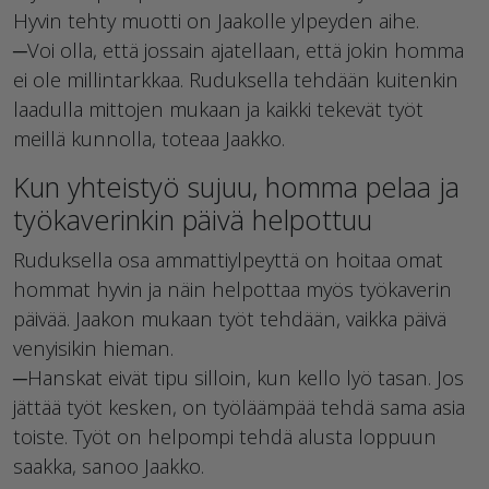
Hyvin tehty muotti on Jaakolle ylpeyden aihe.
─Voi olla, että jossain ajatellaan, että jokin homma
ei ole millintarkkaa. Ruduksella tehdään kuitenkin
laadulla mittojen mukaan ja kaikki tekevät työt
meillä kunnolla, toteaa Jaakko.
Kun yhteistyö sujuu, homma pelaa ja
työkaverinkin päivä helpottuu
Ruduksella osa ammattiylpeyttä on hoitaa omat
hommat hyvin ja näin helpottaa myös työkaverin
päivää. Jaakon mukaan työt tehdään, vaikka päivä
venyisikin hieman.
─Hanskat eivät tipu silloin, kun kello lyö tasan. Jos
jättää työt kesken, on työläämpää tehdä sama asia
toiste. Työt on helpompi tehdä alusta loppuun
saakka, sanoo Jaakko.