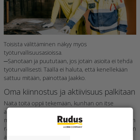
Toisista välittäminen näkyy myös
työturvallisuusasioissa.
─Sanotaan ja puututaan, jos jotain asioita ei tehdä
työturvallisesti. Täällä ei haluta, että kenellekään
sattuu mitään, painottaa Jaakko.
Oma kiinnostus ja aktiivisuus palkitaan
Näitä töitä oppii tekemään, kunhan on itse
aktiivinen ja kiinnostunut. Kysymällä saa apua
muilta. Jaakko kertoo, että hän halusi itse aikoinaan
raudoittamossa oppia, miksi jotain tehdään ja miten
asiat tehdään hyvin.