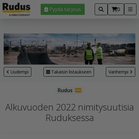
Pyydä tarjous
0
Uudempi
Takaisin listaukseen
Vanhempi
Alkuvuoden 2022 nimitysuutisia
Ruduksessa