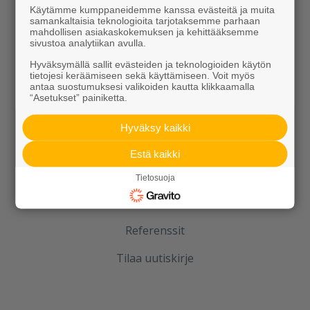
Elpo-hormit
Käytämme kumppaneidemme kanssa evästeitä ja muita
samankaltaisia teknologioita tarjotaksemme parhaan
Louhinta, murskaus, esirakentaminen
mahdollisen asiakaskokemuksen ja kehittääksemme
sivustoa analytiikan avulla.
Kierrätys
Hyväksymällä sallit evästeiden ja teknologioiden käytön
tietojesi keräämiseen sekä käyttämiseen. Voit myös
antaa suostumuksesi valikoiden kautta klikkaamalla
“Asetukset” painiketta.
Hyväksy kaikki
Estä kaikki
Rudus
Tietosuoja
Uutiset
Referenssit
Tilaa uutiskirje