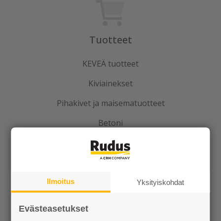
Tuotteet
KEVEÄ tuotteet
Kiviainekset
Pihakivet ja maisematuotteet
Betoni
Kaivot ja putket
Infraelementit
Ilmoitus
Porraselementit
Yksityiskohdat
Julkisivuelementit
Evästeasetukset