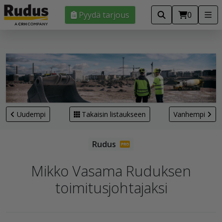
Pyydä tarjous
0
Uudempi
Takaisin listaukseen
Vanhempi
Mikko Vasama Ruduksen
toimitusjohtajaksi