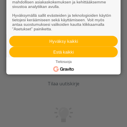
Kierrätys
mahdollisen asiakaskokemuksen ja kehittääksemme
sivustoa analytiikan avulla.
Hyväksymällä sallit evästeiden ja teknologioiden käytön
tietojesi keräämiseen sekä käyttämiseen. Voit myös
antaa suostumuksesi valikoiden kautta klikkaamalla
“Asetukset” painiketta.
Hyväksy kaikki
Rudus
Estä kaikki
Uutiset
Tietosuoja
Referenssit
Tilaa uutiskirje