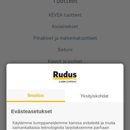
Tuotteet
KEVEÄ tuotteet
Kiviainekset
Pihakivet ja maisematuotteet
Betoni
Kaivot ja putket
Infraelementit
Porraselementit
Ilmoitus
Julkisivuelementit
Yksityiskohdat
Elpo-hormit
Evästeasetukset
Louhinta, murskaus, esirakentaminen
Käytämme kumppaneidemme kanssa evästeitä ja muita
samankaltaisia teknologioita tarjotaksemme parhaan