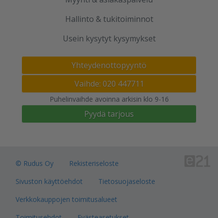
Hallinto & tukitoiminnot
Usein kysytyt kysymykset
Yhteydenottopyyntö
Vaihde: 020 447711
Puhelinvaihde avoinna arkisin klo 9-16
Pyydä tarjous
© Rudus Oy
Rekisteriseloste
Sivuston käyttöehdot
Tietosuojaseloste
Verkkokauppojen toimitusalueet
Toimitusehdot
Evästeasetukset