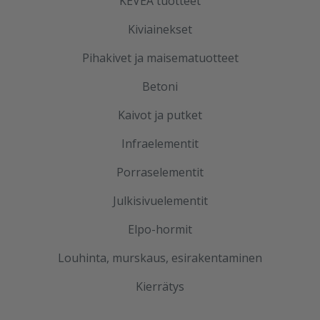
KEVEÄ tuotteet
Kiviainekset
Pihakivet ja maisematuotteet
Betoni
Kaivot ja putket
Infraelementit
Porraselementit
Julkisivuelementit
Elpo-hormit
Louhinta, murskaus, esirakentaminen
Kierrätys