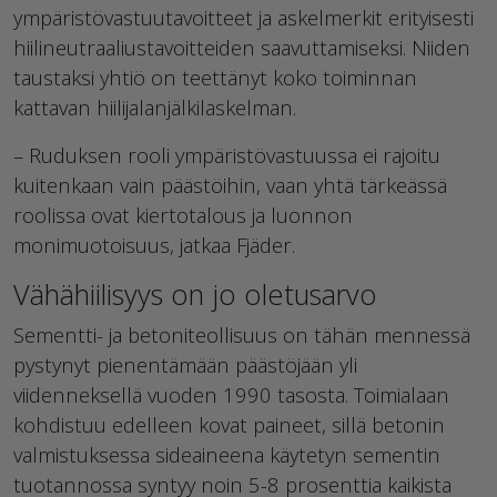
ympäristövastuutavoitteet ja askelmerkit erityisesti
hiilineutraaliustavoitteiden saavuttamiseksi. Niiden
taustaksi yhtiö on teettänyt koko toiminnan
kattavan hiilijalanjälkilaskelman.
– Ruduksen rooli ympäristövastuussa ei rajoitu
kuitenkaan vain päästöihin, vaan yhtä tärkeässä
roolissa ovat kiertotalous ja luonnon
monimuotoisuus, jatkaa Fjäder.
Vähähiilisyys on jo oletusarvo
Sementti- ja betoniteollisuus on tähän mennessä
pystynyt pienentämään päästöjään yli
viidenneksellä vuoden 1990 tasosta. Toimialaan
kohdistuu edelleen kovat paineet, sillä betonin
valmistuksessa sideaineena käytetyn sementin
tuotannossa syntyy noin 5-8 prosenttia kaikista