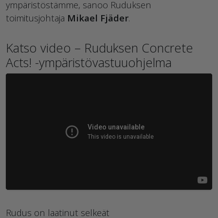
ympäristöstämme, sanoo Ruduksen
toimitusjohtaja
Mikael Fjäder
.
Katso video – Ruduksen Concrete
Acts! -ympäristövastuuohjelma
Rudus on laatinut selkeät