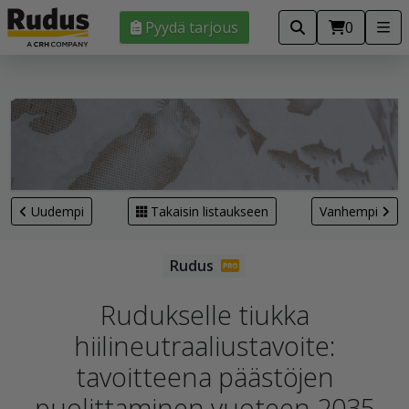
Pyydä tarjous
0
Uudempi
Takaisin listaukseen
Vanhempi
Rudukselle tiukka
hiilineutraaliustavoite:
tavoitteena päästöjen
puolittaminen vuoteen 2035