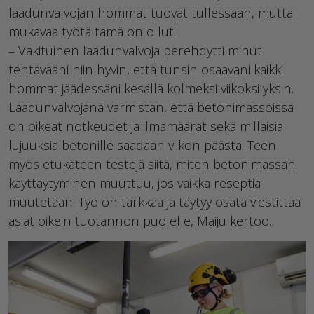
laadunvalvojan hommat tuovat tullessaan, mutta
mukavaa työtä tämä on ollut!
– Vakituinen laadunvalvoja perehdytti minut
tehtävääni niin hyvin, että tunsin osaavani kaikki
hommat jäädessäni kesällä kolmeksi viikoksi yksin.
Laadunvalvojana varmistan, että betonimassoissa
on oikeat notkeudet ja ilmamäärät sekä millaisia
lujuuksia betonille saadaan viikon päästä. Teen
myös etukäteen testejä siitä, miten betonimassan
käyttäytyminen muuttuu, jos vaikka reseptiä
muutetaan. Työ on tarkkaa ja täytyy osata viestittää
asiat oikein tuotannon puolelle, Maiju kertoo.