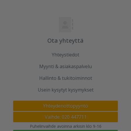
Ota yhteyttä
Yhteystiedot
Myynti & asiakaspalvelu
Hallinto & tukitoiminnot
Usein kysytyt kysymykset
Yhteydenottopyyntö
Vaihde: 020 447711
Puhelinvaihde avoinna arkisin klo 9-16