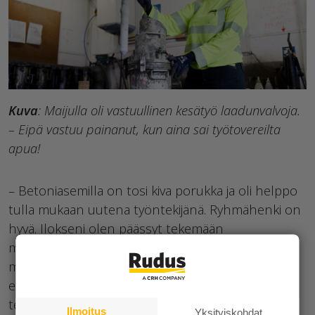
Kuva
: Maijulla oli vastuullinen kesätyö laadunvalvoja.
– Eipä vastuu painanut, kun aina sai työtovereilta
apua!
– Betoniasemilla on tosi kiva porukka ja oli helppo
tulla mukaan uutena työntekijänä. Ryhmähenki on
hyvä. Ilokseni olen päässyt tekemään
monipuolisesti kaikenlaisia hommia kuten
mylläämään, remppahommia ja ottamaan
ennakkokokeita niin omalla kuin parilla muullakin
tehtaalla.
Ilmoitus
Yksityiskohdat