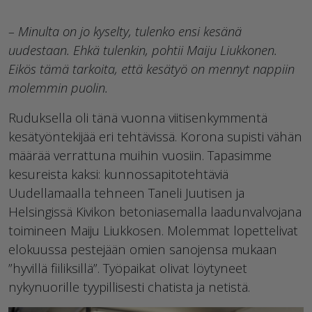
– Minulta on jo kyselty, tulenko ensi kesänä
uudestaan. Ehkä tulenkin, pohtii Maiju Liukkonen.
Eikös tämä tarkoita, että kesätyö on mennyt nappiin
molemmin puolin.
Ruduksella oli tänä vuonna viitisenkymmentä
kesätyöntekijää eri tehtävissä. Korona supisti vähän
määrää verrattuna muihin vuosiin. Tapasimme
kesureista kaksi: kunnossapitotehtäviä
Uudellamaalla tehneen Taneli Juutisen ja
Helsingissä Kivikon betoniasemalla laadunvalvojana
toimineen Maiju Liukkosen. Molemmat lopettelivat
elokuussa pestejään omien sanojensa mukaan
”hyvillä fiiliksillä”. Työpaikat olivat löytyneet
nykynuorille tyypillisesti chatista ja netistä.