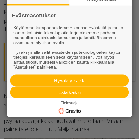
– Täällä on päässyt myös hyvin verkostoitumaan,
kun ei ole tarvinnut jäädä vain oman tehtaan
Evästeasetukset
porukkaan, vaan olen tavannut paljon muitakin
ihmisiä.
Käytämme kumppaneidemme kanssa evästeitä ja muita
samankaltaisia teknologioita tarjotaksemme parhaan
mahdollisen asiakaskokemuksen ja kehittääksemme
sivustoa analytiikan avulla.
Hyväksymällä sallit evästeiden ja teknologioiden käytön
Olen saanut paljon tietoa
tietojesi keräämiseen sekä käyttämiseen. Voit myös
antaa suostumuksesi valikoiden kautta klikkaamalla
ympäristöasioista rakennusalalla.
“Asetukset” painiketta.
Hyväksy kaikki
Estä kaikki
Maijulla on ollut laadunvalvojana hyvinkin
vastuullinen kesätyö.
Tietosuoja
– Joo, mutta vastuu ei ole painanut! Aina on voinut
pyytää apua ja kaikki auttavat mielellään. Mitään
paineita ei ole tullut, Maija nauraa.