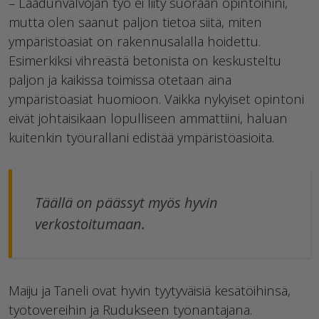
– Laadunvalvojan työ ei liity suoraan opintoihini,
mutta olen saanut paljon tietoa siitä, miten
ympäristöasiat on rakennusalalla hoidettu.
Esimerkiksi vihreästä betonista on keskusteltu
paljon ja kaikissa toimissa otetaan aina
ympäristöasiat huomioon. Vaikka nykyiset opintoni
eivät johtaisikaan lopulliseen ammattiini, haluan
kuitenkin työurallani edistää ympäristöasioita.
Täällä on päässyt myös hyvin
verkostoitumaan.
Maiju ja Taneli ovat hyvin tyytyväisiä kesätöihinsä,
työtovereihin ja Rudukseen työnantajana.