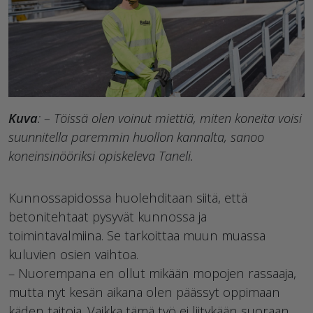
Kuva
: – Töissä olen voinut miettiä, miten koneita voisi
suunnitella paremmin huollon kannalta, sanoo
koneinsinööriksi opiskeleva Taneli.
Kunnossapidossa huolehditaan siitä, että
betonitehtaat pysyvät kunnossa ja
toimintavalmiina. Se tarkoittaa muun muassa
kuluvien osien vaihtoa.
– Nuorempana en ollut mikään mopojen rassaaja,
mutta nyt kesän aikana olen päässyt oppimaan
käden taitoja. Vaikka tämä työ ei liitykään suoraan