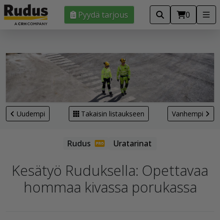
Pyydä tarjous
0
Uudempi
Takaisin listaukseen
Vanhempi
Uratarinat
Kesätyö Ruduksella: Opettavaa
hommaa kivassa porukassa