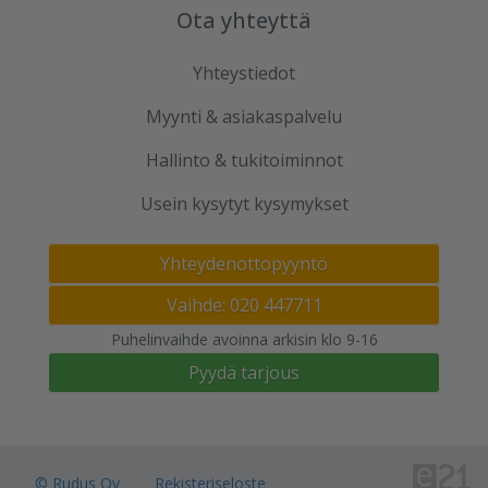
Ota yhteyttä
Yhteystiedot
Myynti & asiakaspalvelu
Hallinto & tukitoiminnot
Usein kysytyt kysymykset
Yhteydenottopyyntö
Vaihde: 020 447711
Puhelinvaihde avoinna arkisin klo 9-16
Pyydä tarjous
© Rudus Oy
Rekisteriseloste