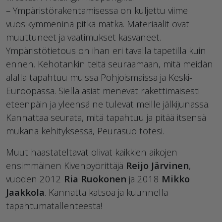
– Ympäristörakentamisessa on kuljettu viime
vuosikymmeninä pitkä matka. Materiaalit ovat
muuttuneet ja vaatimukset kasvaneet.
Ympäristötietous on ihan eri tavalla tapetilla kuin
ennen. Kehotankin teitä seuraamaan, mitä meidän
alalla tapahtuu muissa Pohjoismaissa ja Keski-
Euroopassa. Siellä asiat menevät rakettimaisesti
eteenpäin ja yleensä ne tulevat meille jälkijunassa.
Kannattaa seurata, mitä tapahtuu ja pitää itsensä
mukana kehityksessä, Peurasuo totesi.
Muut haastateltavat olivat kaikkien aikojen
ensimmäinen Kivenpyörittäjä
Reijo Järvinen
,
vuoden 2012
Ria Ruokonen
ja 2018
Mikko
Jaakkola
. Kannatta katsoa ja kuunnella
tapahtumatallenteesta!