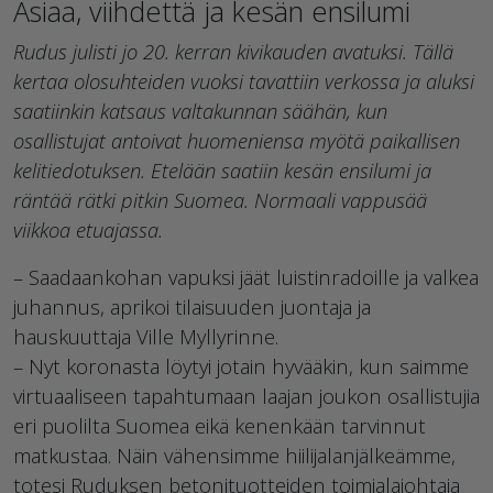
Asiaa, viihdettä ja kesän ensilumi
Rudus julisti jo 20. kerran kivikauden avatuksi. Tällä
kertaa olosuhteiden vuoksi tavattiin verkossa ja aluksi
saatiinkin katsaus valtakunnan säähän, kun
osallistujat antoivat huomeniensa myötä paikallisen
kelitiedotuksen. Etelään saatiin kesän ensilumi ja
räntää rätki pitkin Suomea. Normaali vappusää
viikkoa etuajassa.
– Saadaankohan vapuksi jäät luistinradoille ja valkea
juhannus, aprikoi tilaisuuden juontaja ja
hauskuuttaja Ville Myllyrinne.
– Nyt koronasta löytyi jotain hyvääkin, kun saimme
virtuaaliseen tapahtumaan laajan joukon osallistujia
eri puolilta Suomea eikä kenenkään tarvinnut
matkustaa. Näin vähensimme hiilijalanjälkeämme,
totesi Ruduksen betonituotteiden toimialajohtaja