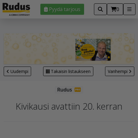
Pyydä tarjous
0
Uudempi
Takaisin listaukseen
Vanhempi
Kivikausi avattiin 20. kerran