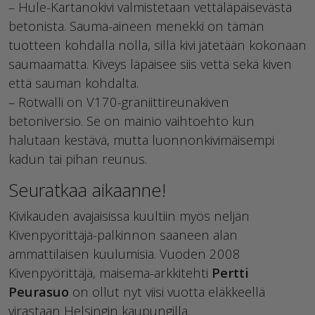
– Hule-Kartanokivi valmistetaan vettäläpäisevästä
betonista. Sauma-aineen menekki on tämän
tuotteen kohdalla nolla, sillä kivi jätetään kokonaan
saumaamatta. Kiveys läpäisee siis vettä sekä kiven
että sauman kohdalta.
– Rotwalli on V170-graniittireunakiven
betoniversio. Se on mainio vaihtoehto kun
halutaan kestävä, mutta luonnonkivimäisempi
kadun tai pihan reunus.
Seuratkaa aikaanne!
Kivikauden avajaisissa kuultiin myös neljän
Kivenpyörittäjä-palkinnon saaneen alan
ammattilaisen kuulumisia. Vuoden 2008
Kivenpyörittäjä, maisema-arkkitehti
Pertti
Peurasuo
on ollut nyt viisi vuotta eläkkeellä
virastaan Helsingin kaupungilla.