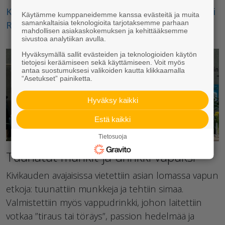
Kivenpyörittäjä-palkinto rakennuttajainsinööri
Käytämme kumppaneidemme kanssa evästeitä ja muita
samankaltaisia teknologioita tarjotaksemme parhaan
Raija Tevaniemelle
mahdollisen asiakaskokemuksen ja kehittääksemme
sivustoa analytiikan avulla.
Hyväksymällä sallit evästeiden ja teknologioiden käytön
tietojesi keräämiseen sekä käyttämiseen. Voit myös
antaa suostumuksesi valikoiden kautta klikkaamalla
“Asetukset” painiketta.
Hyväksy kaikki
Estä kaikki
Tietosuoja
Tuunatut munkit ja drinkki vapuksi
Kivikauden avajaisissa vietettiin asian lomassa vapun
etkoja: tuunattiin munkkeja ja tehtiin simaa.
Valmistettiin myös vappudrinkki, johon laitettiin
votkaa ”tiraus tai töräys”, passion hedelmää ja