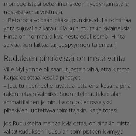
monipuolistaisi betonimurskeen hyödyntämistä ja
nostaisi sen arvostusta.
– Betorocia voidaan pääkaupunkiseudulla toimittaa
yhtä sujuvalla aikataululla kuin muitakin kiviaineksia.
Hinta on normaalia kiviainesta edullisempi. Hinta
selviää, kun laittaa tarjouspyynnön tulemaan!
Ruduksen pihakivissä on mistä valita
Ville Myllyrinne oli saanut jostain vihiä, että Kimmo
Karjaa odottaa kesällä pihatyöt.
– Juu, tuli perheelle luvattua, että ensi kesänä piha
rakennetaan valmiiksi. Suunnitelmat tekee alan
ammattilainen ja minulla on jo tiedossa yksi
pihakivien luotettava toimittajakin, Karja totesi.
Jos Rudukselta meinaa kiviä ottaa, on ainakin mistä
valita! Ruduksen Tuusulan toimipisteen kivimyyjä