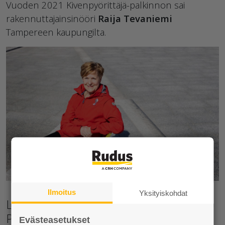
Vuoden 2021 Kivenpyörittäjä-palkinnon sai
rakennuttajainsinööri
Raija Tevaniemi
Tampereen kaupungilta.
Ilmoitus
Yksityiskohdat
Lue Tevaniemen haastattelu Rudus
Prosta:
Evästeasetukset