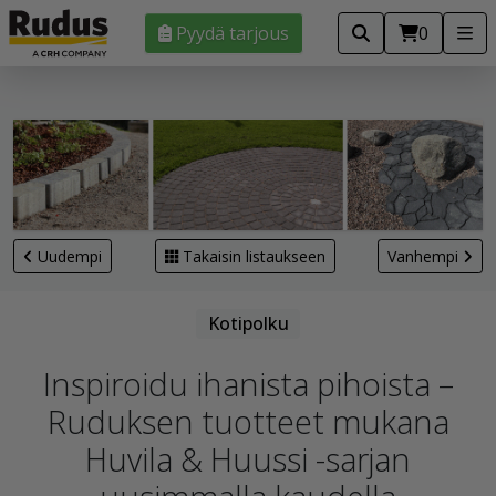
Pyydä tarjous
0
Uudempi
Takaisin listaukseen
Vanhempi
Kotipolku
Inspiroidu ihanista pihoista –
Ruduksen tuotteet mukana
Huvila & Huussi -sarjan