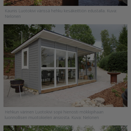
Kaunis Luotokivi värissä hehku kesäkeittiön edustalla. Kuva:
Nelonen
Hehkun värinen Luotokivi sopii hienosti mökkipihaan
luonnollisen muotokielen ansiosta. Kuva: Nelonen