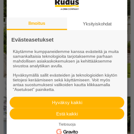
Ilmoitus
Yksityiskohdat
Evästeasetukset
Käytämme kumppaneidemme kanssa evästeitä ja muita
samankaltaisia teknologioita tarjotaksemme parhaan
mahdollisen asiakaskokemuksen ja kehittääksemme
sivustoa analytiikan avulla.
Hyväksymällä sallit evästeiden ja teknologioiden käytön
tietojesi keräämiseen sekä käyttämiseen. Voit myös
Upea nuotiopaikka on toteutettu harmaalla Laineri-reunakivellä
antaa suostumuksesi valikoiden kautta klikkaamalla
sekä somerolla. Kuva: Nelonen
“Asetukset” painiketta.
Hyväksy kaikki
Estä kaikki
Tietosuoja