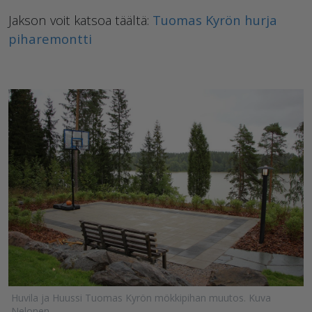
Jakson voit katsoa täältä:
Tuomas Kyrön hurja
piharemontti
Huvila ja Huussi Tuomas Kyrön mökkipihan muutos. Kuva
Nelonen.