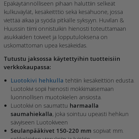
Epäkäytännölliseen pihaan haluttiin selkeät
kulkuväylät, kesäkeitttiö sekä kesähuone, jossa
viettää aikaa ja syödä pitkälle syksyyn. Huvilan &
Huussin tiimi onnistuikin hienosti toteuttamaan
asukkaiden toiveet ja lopputuloksena on
uskomattoman upea kesäkeidas.
Tutustu jaksossa käytettyihin tuotteisiin
verkkokaupassa:
Luotokivi hehkulla
tehtiin kesäkeittiön edusta.
Luotokivi sopii hienosti mökkimaisemaan
luonnollisen muotokielen ansiosta.
Luotokivi on saumattu
harmaalla
saumahiekalla
, joka sointuu upeasti hehkun
sävyiseen Luotokiveen
Seulanpääkivet 150-220 mm
sopivat mm.
sokkeleiden vieruksiin ja luiskiin.