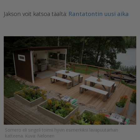
Jakson voit katsoa täältä:
Rantatontin uusi aika
Somero eli singeli toimii hyvin esimerkiksi lavapuutarhan
katteena. Kuva: Nelonen