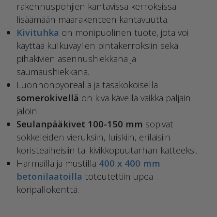
rakennuspohjien kantavissa kerroksissa
lisäämään maarakenteen kantavuutta.
Kivituhka
on monipuolinen tuote, jota voi
käyttää kulkuväylien pintakerroksiin sekä
pihakivien asennushiekkana ja
saumaushiekkana.
Luonnonpyöreällä ja tasakokoisella
somerokivellä
on kiva kävellä vaikka paljain
jaloin.
Seulanpääkivet 100-150 mm
sopivat
sokkeleiden vieruksiin, luiskiin, erilaisiin
koristeaiheisiin tai kivikkopuutarhan katteeksi.
Harmailla ja mustilla
400 x 400 mm
betonilaatoilla
toteutettiin upea
koripallokenttä.