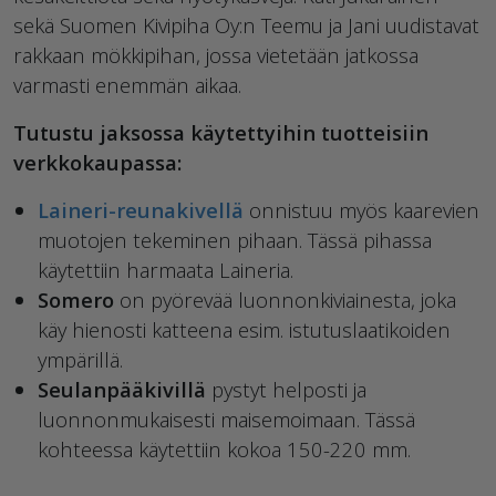
sekä Suomen Kivipiha Oy:n Teemu ja Jani uudistavat
rakkaan mökkipihan, jossa vietetään jatkossa
varmasti enemmän aikaa.
Tutustu jaksossa käytettyihin tuotteisiin
verkkokaupassa:
Laineri-reunakivellä
onnistuu myös kaarevien
muotojen tekeminen pihaan. Tässä pihassa
käytettiin harmaata Laineria.
Somero
on pyörevää luonnonkiviainesta, joka
käy hienosti katteena esim. istutuslaatikoiden
ympärillä.
Seulanpääkivillä
pystyt helposti ja
luonnonmukaisesti maisemoimaan. Tässä
kohteessa käytettiin kokoa 150-220 mm.