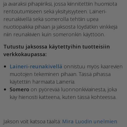
ja avaraksi pihapiiriksi, jossa kiinnitettiin huomiota
rentoutumiseen sekä yksityisyyteen. Laineri-
reunakivellä sekä somerolla tehtiin upea
nuotiopaikka pihaan ja jaksosta löydätkin vinkkejä
niin reunakivien kuin someronkin käyttöön.
Tutustu jaksossa käytettyihin tuotteisiin
verkkokaupassa:
Laineri-reunakivellä
onnistuu myös kaarevien
muotojen tekeminen pihaan. Tässä pihassa
käytettiin harmaata Laineria.
Somero
on pyörevää luonnonkiviainesta, joka
käy hienosti katteena, kuten tässä kohteessa.
Jakson voit katsoa täältä:
Mira Luodin unelmien