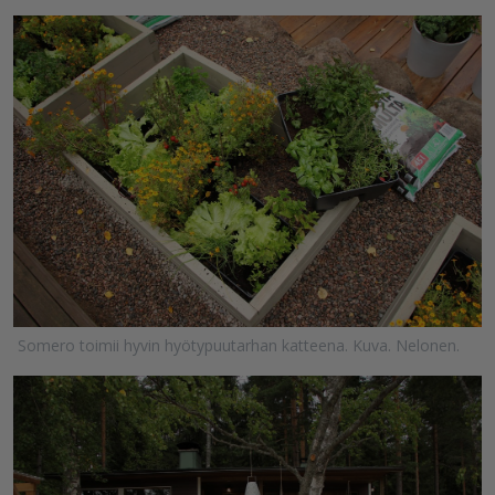
Somero toimii hyvin hyötypuutarhan katteena. Kuva. Nelonen.