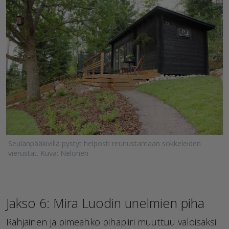
Seulanpääkivillä pystyt helposti reunustamaan sokkeleiden
vierustat. Kuva: Nelonen
Jakso 6: Mira Luodin unelmien piha
Rähjäinen ja pimeähkö pihapiiri muuttuu valoisaksi