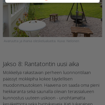
Avaruutta ja ihania oleskelualueita. Kuva: Nelonen
Jakso 8: Rantatontin uusi aika
Mökkeilyä rakastavan perheen luonnontilaan
päässyt mökkipiha kokee täydellisen
muodonmuutoksen. Haavena on saada oma pieni
hiekkaranta sekä saunalla olevan terassialueen
kunnostus uuteen uskoon - unohtamatta
kesäkeittiötä sekä hyötykasveja. Kati Jukarainen