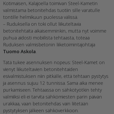
Kotimaisen, Kalajoella toimivan Steel-Kametin
valmistama betonitehdas tuotiin sille varatulle
tontille helmikuun puolessa välissä.
– Ruduksella on toki ollut liikuteltavia
betonitehtaita aikaisemminkin, mutta nyt voimme
puhua aidosti mobiilista tehtaasta, toteaa
Ruduksen valmisbetonin liiketoimintajohtaja
Tuomo Askola
.
Tätä tukee asennuksen nopeus: Steel-Kamet on
vienyt liikuteltavien betonitehtaiden
esivalmistuksen niin pitkälle, että tehtaan pystytys
ja asennus sujuu 12 tunnissa. Sama aika menee
purkamiseen. Tehtaassa on sähkötyötkin tehty
valmiiksi eli ei tarvita sähkömiesten parin päivän
urakkaa, vaan betonitehdas vain liitetään
pystytyksen jälkeen sähköverkkoon.