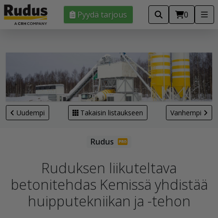
Pyydä tarjous
0
Uudempi
Takaisin listaukseen
Vanhempi
Ruduksen liikuteltava
betonitehdas Kemissä yhdistää
huipputekniikan ja -tehon