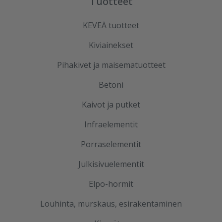
Tuotteet
KEVEÄ tuotteet
Kiviainekset
Pihakivet ja maisematuotteet
Betoni
Kaivot ja putket
Infraelementit
Porraselementit
Julkisivuelementit
Elpo-hormit
Louhinta, murskaus, esirakentaminen