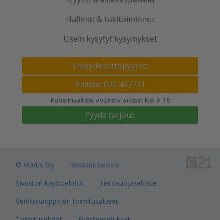
Hallinto & tukitoiminnot
Usein kysytyt kysymykset
Yhteydenottopyyntö
Vaihde: 020 447711
Puhelinvaihde avoinna arkisin klo 9-16
Pyydä tarjous
© Rudus Oy
Rekisteriseloste
Sivuston käyttöehdot
Tietosuojaseloste
Verkkokauppojen toimitusalueet
Toimitusehdot
Evästeasetukset