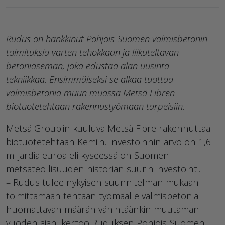
Rudus on hankkinut Pohjois-Suomen valmisbetonin
toimituksia varten tehokkaan ja liikuteltavan
betoniaseman, joka edustaa alan uusinta
tekniikkaa. Ensimmäiseksi se alkaa tuottaa
valmisbetonia muun muassa Metsä Fibren
biotuotetehtaan rakennustyömaan tarpeisiin.
Metsä Groupiin kuuluva Metsä Fibre rakennuttaa
biotuotetehtaan Kemiin. Investoinnin arvo on 1,6
miljardia euroa eli kyseessä on Suomen
metsäteollisuuden historian suurin investointi.
– Rudus tulee nykyisen suunnitelman mukaan
toimittamaan tehtaan työmaalle valmisbetonia
huomattavan määrän vähintäänkin muutaman
vuoden ajan, kertoo Ruduksen Pohjois-Suomen