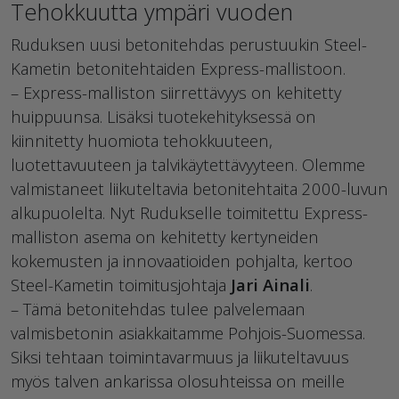
Tehokkuutta ympäri vuoden
Ruduksen uusi betonitehdas perustuukin Steel-
Kametin betonitehtaiden Express-mallistoon.
– Express-malliston siirrettävyys on kehitetty
huippuunsa. Lisäksi tuotekehityksessä on
kiinnitetty huomiota tehokkuuteen,
luotettavuuteen ja talvikäytettävyyteen. Olemme
valmistaneet liikuteltavia betonitehtaita 2000-luvun
alkupuolelta. Nyt Rudukselle toimitettu Express-
malliston asema on kehitetty kertyneiden
kokemusten ja innovaatioiden pohjalta, kertoo
Steel-Kametin toimitusjohtaja
Jari Ainali
.
– Tämä betonitehdas tulee palvelemaan
valmisbetonin asiakkaitamme Pohjois-Suomessa.
Siksi tehtaan toimintavarmuus ja liikuteltavuus
myös talven ankarissa olosuhteissa on meille