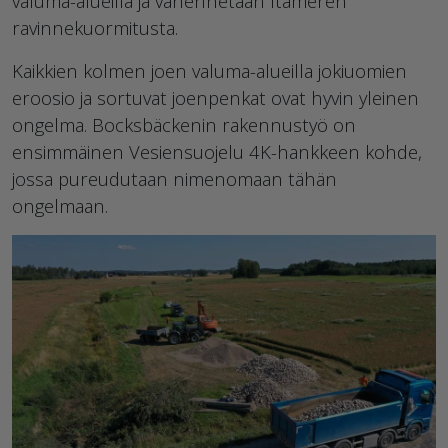
valuma-alueilla ja vähennetään Itämeren
ravinnekuormitusta.
Kaikkien kolmen joen valuma-alueilla jokiuomien
eroosio ja sortuvat joenpenkat ovat hyvin yleinen
ongelma. Bocksbäckenin rakennustyö on
ensimmäinen Vesiensuojelu 4K-hankkeen kohde,
jossa pureudutaan nimenomaan tähän
ongelmaan.