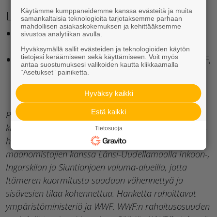
Käytämme kumppaneidemme kanssa evästeitä ja muita
Lisätiedot:
samankaltaisia teknologioita tarjotaksemme parhaan
mahdollisen asiakaskokemuksen ja kehittääksemme
Maanomistaja Rickard Backman, p. 050 512
sivustoa analytiikan avulla.
2333,
rickard@jeggars.fi
Hyväksymällä sallit evästeiden ja teknologioiden käytön
tietojesi keräämiseen sekä käyttämiseen. Voit myös
Sisävesivastaava Jenny Jyrkänkallio-Mikkola, WWF,
antaa suostumuksesi valikoiden kautta klikkaamalla
p. 040 500 6968,
jenny.jyrkankallio-
“Asetukset” painiketta.
mikkola@wwf.fi
Hyväksy kaikki
Estä kaikki
Pohjakynnyksiin tarvittavan merkittävän
kiviainesmäärän lahjoitti Rudus Oy. Vesiensuojelu 4K-
Tietosuoja
hankkeessa WWF työskentelee yhdessä
maanomistajien kanssa Länsi-Uudellamaalla Inkoon-,
Ingarskilan ja Siuntionjoen valuma-alueilla, jotta
Itämeren kuormitusta saadaan vähennettyä ja
sisävesien tilaa kohennettua. Hanketta rahoittavat
ympäristöministeriö ja WWF. WWF:n rahoitusosuuden