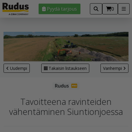
Pyydä tarjous
0
Uudempi
Takaisin listaukseen
Vanhempi
Tavoitteena ravinteiden
vähentäminen Siuntionjoessa