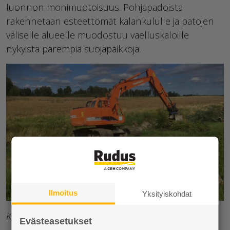
luonnon monimuotoisuus. Pohjapadoista
rakennetaan esteettömät kalankululle ja patojen
väliselle alueelle muodostuu vaelluskaloille
nykyistä parempia suojapaikkoja.
Ilmoitus
Yksityiskohdat
Kuva: WWF Suomi
Evästeasetukset