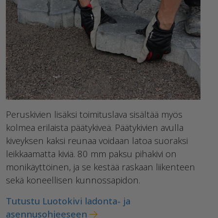
Peruskivien lisäksi toimituslava sisältää myös
kolmea erilaista päätykiveä. Päätykivien avulla
kiveyksen kaksi reunaa voidaan latoa suoraksi
leikkaamatta kiviä. 80 mm paksu pihakivi on
monikäyttöinen, ja se kestää raskaan liikenteen
sekä koneellisen kunnossapidon.
Tutustu Luotokivi ladonta- ja
asennusohjeeseen