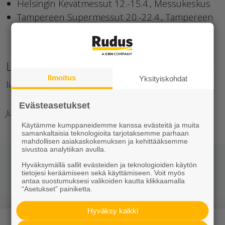
Helsingin Kevätmessut 12.-15.4., Messukeskus
Tampereen Supermessut 20.-22.4., Tampereen
messu- ja urheilukeskus
Lisätietoja:
Ilmoitus
Yksityiskohdat
Iia Suikki,
iia.suikki@rudus.fi
, puh. 020 447 4660
Evästeasetukset
Julkaisija: Rudus Pro
Käytämme kumppaneidemme kanssa evästeitä ja muita
samankaltaisia teknologioita tarjotaksemme parhaan
mahdollisen asiakaskokemuksen ja kehittääksemme
sivustoa analytiikan avulla.
Hyväksymällä sallit evästeiden ja teknologioiden käytön
Jaa somessa
tietojesi keräämiseen sekä käyttämiseen. Voit myös
antaa suostumuksesi valikoiden kautta klikkaamalla
“Asetukset” painiketta.
Hyväksy kaikki