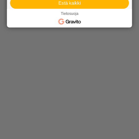
Estä kaikki
Tietosuoja
Tuotteet
KEVEÄ tuotteet
Kiviainekset
Pihakivet ja maisematuotteet
Betoni
Kaivot ja putket