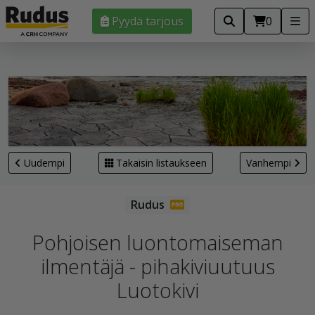
Pyydä tarjous
0
Uudempi
Takaisin listaukseen
Vanhempi
Pohjoisen luontomaiseman
ilmentäjä - pihakiviuutuus
Luotokivi