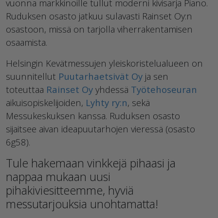
vuonna markkinoille tullut moderni kivisarja Piano.
Ruduksen osasto jatkuu sulavasti Rainset Oy:n
osastoon, missä on tarjolla viherrakentamisen
osaamista.
Helsingin Kevätmessujen yleiskoristelualueen on
suunnitellut
Puutarhaetsivät Oy
ja sen
toteuttaa
Rainset Oy
yhdessä
Työtehoseuran
aikuisopiskelijoiden,
Lyhty ry:n
, sekä
Messukeskuksen kanssa. Ruduksen osasto
sijaitsee aivan ideapuutarhojen vieressä (osasto
6g58).
Tule hakemaan vinkkejä pihaasi ja
nappaa mukaan uusi
pihakiviesitteemme, hyviä
messutarjouksia unohtamatta!