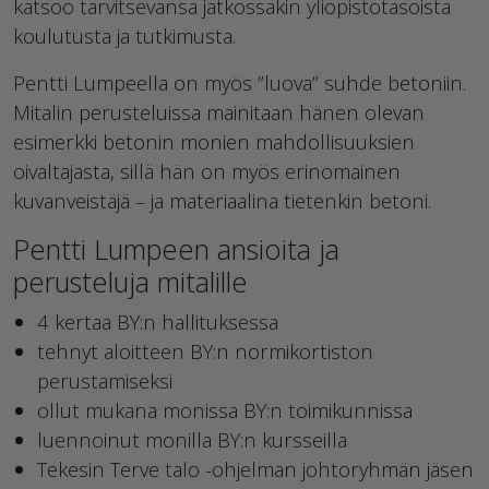
katsoo tarvitsevansa jatkossakin yliopistotasoista
koulutusta ja tutkimusta.
Pentti Lumpeella on myös ”luova” suhde betoniin.
Mitalin perusteluissa mainitaan hänen olevan
esimerkki betonin monien mahdollisuuksien
oivaltajasta, sillä hän on myös erinomainen
kuvanveistäjä – ja materiaalina tietenkin betoni.
Pentti Lumpeen ansioita ja
perusteluja mitalille
4 kertaa BY:n hallituksessa
tehnyt aloitteen BY:n normikortiston
perustamiseksi
ollut mukana monissa BY:n toimikunnissa
luennoinut monilla BY:n kursseilla
Tekesin Terve talo -ohjelman johtoryhmän jäsen