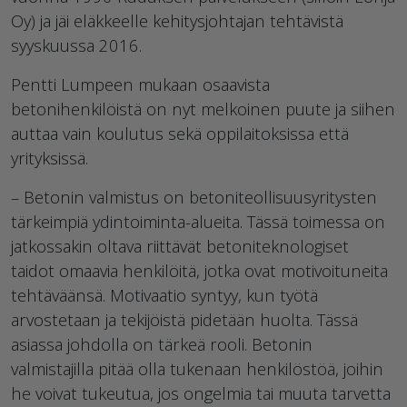
Oy) ja jäi eläkkeelle kehitysjohtajan tehtävistä
syyskuussa 2016.
Pentti Lumpeen mukaan osaavista
betonihenkilöistä on nyt melkoinen puute ja siihen
auttaa vain koulutus sekä oppilaitoksissa että
yrityksissä.
– Betonin valmistus on betoniteollisuusyritysten
tärkeimpiä ydintoiminta-alueita. Tässä toimessa on
jatkossakin oltava riittävät betoniteknologiset
taidot omaavia henkilöitä, jotka ovat motivoituneita
tehtäväänsä. Motivaatio syntyy, kun työtä
arvostetaan ja tekijöistä pidetään huolta. Tässä
asiassa johdolla on tärkeä rooli. Betonin
valmistajilla pitää olla tukenaan henkilöstöä, joihin
he voivat tukeutua, jos ongelmia tai muuta tarvetta