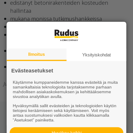
edistänyt betonirakenteiden kosteuden
hallintaa
mukana monissa tutkimushankkeissa
Kestävä Kivitalo
-yritysryhmän perustaja
lisenssiaattityö 80-luvulla betoniterästen
lujuusluokitusten nostosta
pitkä ura Lohja Oy:n, Lohja Ruduksen ja Rudus
Ilmoitus
Yksityiskohdat
Oy:n palveluksessa
konsultti ja kuvanveistäjä
Evästeasetukset
Käytämme kumppaneidemme kanssa evästeitä ja muita
Julkaisija: Rudus Pro
samankaltaisia teknologioita tarjotaksemme parhaan
mahdollisen asiakaskokemuksen ja kehittääksemme
sivustoa analytiikan avulla.
Hyväksymällä sallit evästeiden ja teknologioiden käytön
tietojesi keräämiseen sekä käyttämiseen. Voit myös
antaa suostumuksesi valikoiden kautta klikkaamalla
Jaa somessa
“Asetukset” painiketta.
Hyväksy kaikki