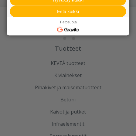
Estä kaikki
Tietosuoja
Tuotteet
KEVEÄ tuotteet
Kiviainekset
Pihakivet ja maisematuotteet
Betoni
Kaivot ja putket
Infraelementit