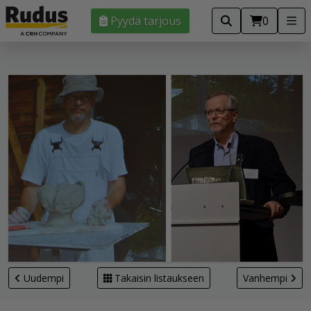
Pyydä tarjous
0
Uudempi
Takaisin listaukseen
Vanhempi