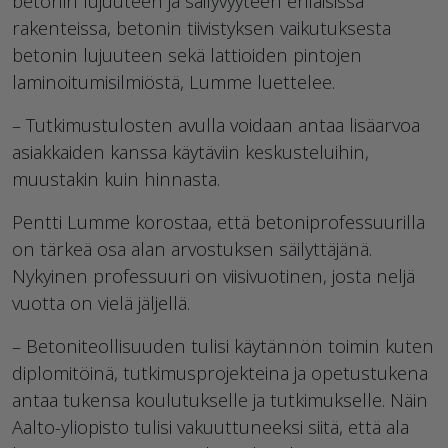
betonin lujuuteen ja säilyvyyteen erilaisissa
rakenteissa, betonin tiivistyksen vaikutuksesta
betonin lujuuteen sekä lattioiden pintojen
laminoitumisilmiöstä, Lumme luettelee.
– Tutkimustulosten avulla voidaan antaa lisäarvoa
asiakkaiden kanssa käytäviin keskusteluihin,
muustakin kuin hinnasta.
Pentti Lumme korostaa, että betoniprofessuurilla
on tärkeä osa alan arvostuksen säilyttäjänä.
Nykyinen professuuri on viisivuotinen, josta neljä
vuotta on vielä jäljellä.
– Betoniteollisuuden tulisi käytännön toimin kuten
diplomitöinä, tutkimusprojekteina ja opetustukena
antaa tukensa koulutukselle ja tutkimukselle. Näin
Aalto-yliopisto tulisi vakuuttuneeksi siitä, että ala