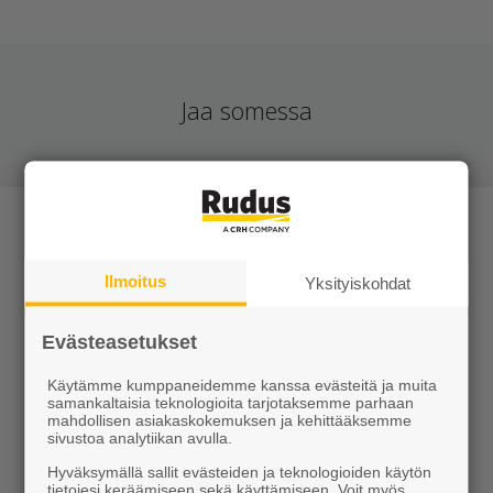
Jaa somessa
Ilmoitus
Yksityiskohdat
Tuotteet
Evästeasetukset
Käytämme kumppaneidemme kanssa evästeitä ja muita
KEVEÄ tuotteet
samankaltaisia teknologioita tarjotaksemme parhaan
mahdollisen asiakaskokemuksen ja kehittääksemme
Kiviainekset
sivustoa analytiikan avulla.
Hyväksymällä sallit evästeiden ja teknologioiden käytön
Pihakivet ja maisematuotteet
tietojesi keräämiseen sekä käyttämiseen. Voit myös