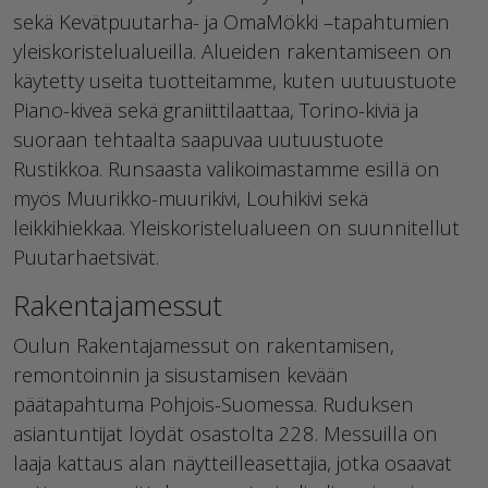
sekä Kevätpuutarha- ja OmaMökki –tapahtumien
yleiskoristelualueilla. Alueiden rakentamiseen on
käytetty useita tuotteitamme, kuten uutuustuote
Piano-kiveä sekä graniittilaattaa, Torino-kiviä ja
suoraan tehtaalta saapuvaa uutuustuote
Rustikkoa. Runsaasta valikoimastamme esillä on
myös Muurikko-muurikivi, Louhikivi sekä
leikkihiekkaa. Yleiskoristelualueen on suunnitellut
Puutarhaetsivät.
Rakentajamessut
Oulun Rakentajamessut on rakentamisen,
remontoinnin ja sisustamisen kevään
päätapahtuma Pohjois-Suomessa. Ruduksen
asiantuntijat löydät osastolta 228. Messuilla on
laaja kattaus alan näytteilleasettajia, jotka osaavat