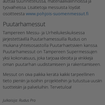
auttaa suunnittelussa, materiaalivalinnoissa ja
työvaiheissa. Lisätietoja messuista löydät
osoitteesta
www.pohjois-suomenmessut.fi
Puutarhamessut
Tampereen Messu- ja Urheilukeskuksessa
järjestettävillä Puutarhamessuilla Rudus on
mukana yhteisosastolla Puutarhaetsivien kanssa.
Puutarhamessut on Tampereen Supermessujen
yksi kokonaisuus, joka tarjoaa ideoita ja vinkkejä
oman puutarhan uudistamiseen ja rakentamiseen.
Messut on oiva paikka kerätä kaikki tarpeellinen
tieto pieniin ja isoihin projekteihin ja tutustua uusiin
tuotteisiin ja palveluihin. Tervetuloa!
Julkaisija: Rudus Pro