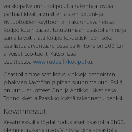
verkkopalveluun. Kotipolulta rakentaja löytää
parhaat ideat ja vinkit erilaisten betoni- ja
kivituotteiden käyttöön eri rakennusvaiheissa.
Kotipolkuun pääset tutustumaan osastollamme ja
samalla voit tilata Kotipolku-uutiskirjeen sekä
osallistua arvontaan, jossa palkintona on 200 €:n
arvoiset Eco-tuolit. Katso lisää
osoitteessa
www.rudus.fi/kotipolku
.
Osastoillamme saat lisäksi vinkkejä betonisten
pihakivien käyttöön ja pihan suunnitteluun. Esillä
on uutuustuotteet Onni ja Antikko –kivet sekä
Torino-kivet ja Paasikko-kivistä rakennettu penkki.
Kevätmessut
Kevätmessuilla löydät ruduslaiset osastolta 6h60,
olemme mukana myös Viihtyisä piha –osastolla