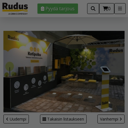
Pyydä tarjous
0
Uudempi
Takaisin listaukseen
Vanhempi