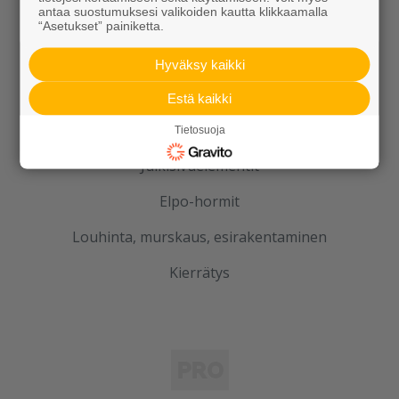
antaa suostumuksesi valikoiden kautta klikkaamalla
Betoni
“Asetukset” painiketta.
Kaivot ja putket
Hyväksy kaikki
Infraelementit
Estä kaikki
Porraselementit
Tietosuoja
Julkisivuelementit
Elpo-hormit
Louhinta, murskaus, esirakentaminen
Kierrätys