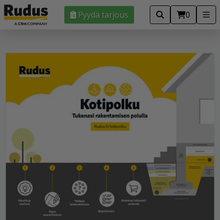
Pyydä tarjous
0