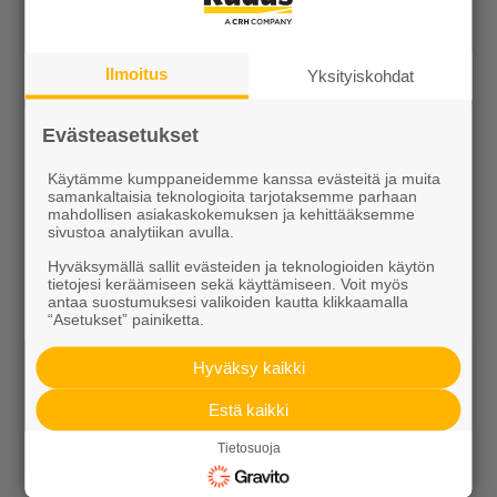
Kiviainekset
Pihakivet ja maisematuotteet
Ilmoitus
Yksityiskohdat
Betoni
Evästeasetukset
Kaivot ja putket
Käytämme kumppaneidemme kanssa evästeitä ja muita
Infraelementit
samankaltaisia teknologioita tarjotaksemme parhaan
mahdollisen asiakaskokemuksen ja kehittääksemme
sivustoa analytiikan avulla.
Porraselementit
Hyväksymällä sallit evästeiden ja teknologioiden käytön
Julkisivuelementit
tietojesi keräämiseen sekä käyttämiseen. Voit myös
antaa suostumuksesi valikoiden kautta klikkaamalla
“Asetukset” painiketta.
Elpo-hormit
Hyväksy kaikki
Louhinta, murskaus, esirakentaminen
Estä kaikki
Kierrätys
Tietosuoja