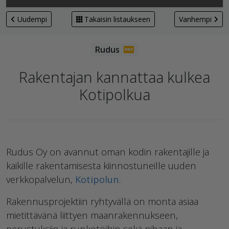
Uudempi
Takaisin listaukseen
Vanhempi
Rakentajan kannattaa kulkea
Kotipolkua
Rudus Oy on avannut oman kodin rakentajille ja
kaikille rakentamisesta kiinnostuneille uuden
verkkopalvelun,
Kotipolun
.
Rakennusprojektiin ryhtyvällä on monta asiaa
mietittävänä liittyen maanrakennukseen,
perustuksiin ja runkotöihin sekä pihaan ja