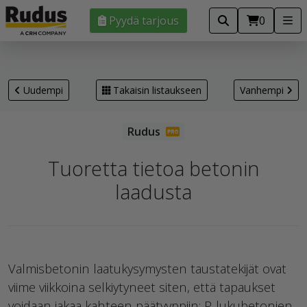
Pyydä tarjous
0
Uudempi
Takaisin listaukseen
Vanhempi
Tuoretta tietoa betonin
laadusta
Valmisbetonin laatukysymysten taustatekijät ovat
viime viikkoina selkiytyneet siten, että tapaukset
voidaan jakaa kahteen päätyyppiin: P-lukubetonien