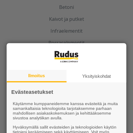
Betoni
Kaivot ja putket
Infraelementit
Porraselementit
Julkisivuelementit
Elpo-hormit
Ilmoitus
Yksityiskohdat
Louhinta, murskaus, esirakentaminen
Kierrätys
Evästeasetukset
Käytämme kumppaneidemme kanssa evästeitä ja muita
samankaltaisia teknologioita tarjotaksemme parhaan
mahdollisen asiakaskokemuksen ja kehittääksemme
sivustoa analytiikan avulla.
Hyväksymällä sallit evästeiden ja teknologioiden käytön
tietojesi keräämiseen sekä käyttämiseen. Voit myös