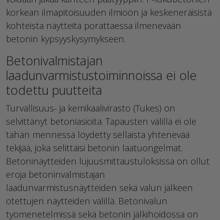
korkean ilmapitoisuuden ilmiöön ja keskeneräisistä
kohteista näytteitä porattaessa ilmenevään
betonin kypsyyskysymykseen.
Betonivalmistajan
laadunvarmistustoiminnoissa ei ole
todettu puutteita
Turvallisuus- ja kemikaalivirasto (Tukes) on
selvittänyt betoniasioita. Tapausten välillä ei ole
tähän mennessä löydetty sellaista yhtenevää
tekijää, joka selittäisi betonin laatuongelmat.
Betoninäytteiden lujuusmittaustuloksissa on ollut
eroja betoninvalmistajan
laadunvarmistusnäytteiden sekä valun jälkeen
otettujen näytteiden välillä. Betonivalun
työmenetelmissä sekä betonin jälkihoidossa on