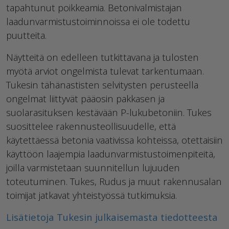
tapahtunut poikkeamia. Betonivalmistajan
laadunvarmistustoiminnoissa ei ole todettu
puutteita.
Näytteitä on edelleen tutkittavana ja tulosten
myötä arviot ongelmista tulevat tarkentumaan.
Tukesin tähänastisten selvitysten perusteella
ongelmat liittyvät pääosin pakkasen ja
suolarasituksen kestävään P-lukubetoniin. Tukes
suosittelee rakennusteollisuudelle, että
käytettäessä betonia vaativissa kohteissa, otettaisiin
käyttöön laajempia laadunvarmistustoimenpiteitä,
joilla varmistetaan suunnitellun lujuuden
toteutuminen. Tukes, Rudus ja muut rakennusalan
toimijat jatkavat yhteistyössä tutkimuksia.
Lisätietoja Tukesin julkaisemasta tiedotteesta