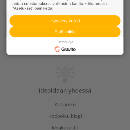
antaa suostumuksesi valikoiden kautta klikkaamalla
Rudus
“Asetukset” painiketta.
Uutiset
Hyväksy kaikki
Referenssit
Estä kaikki
Tilaa uutiskirje
Tietosuoja
Ideoidaan yhdessä
Kotipolku
Kotipolku blogi
Ideakuvasto