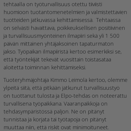
tehtaalla on työturvallisuus otettu tiiviisti
huomioon tuotantomenetelmien ja valmistettavien
tuotteiden jatkuvassa kehittämisessä. Tehtaassa
on selvästi havaittava, poikkeuksellisen positiivinen
ja turvallisuusmyönteinen ilmapiiri sekä yli 1 500
päivän mittainen yhtäjaksoinen tapaturmaton
jakso. Työpaikan ilmapiiristä kertoo esimerkiksi se,
että työntekijät tekevät vuosittain toistasataa
aloitetta toiminnan kehittämiseksi.
Tuoteryhmäjohtaja Kimmo Leimola kertoo, olemme
ylpeitä siitä, että pitkään jatkunut turvallisuustyö
on tuottanut tulosta ja Elpo-tehdas on noteerattu
turvallisena työpaikkana. Vaaranpaikkoja on
tehdasympäristössä paljon. Ne on pitänyt
tunnistaa ja korjata tai työtapoja on pitänyt
muuttaa niin, että riskit ovat minimoituneet.