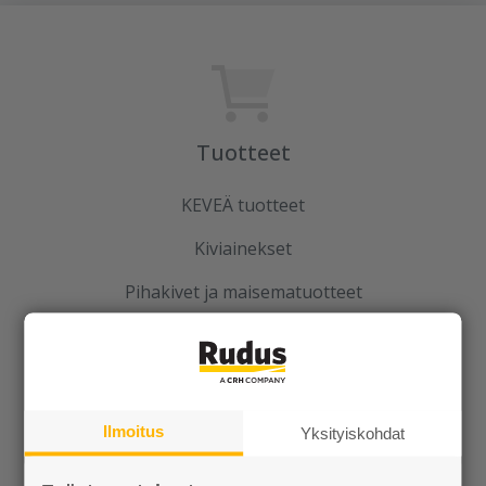
Tuotteet
KEVEÄ tuotteet
Kiviainekset
Pihakivet ja maisematuotteet
Betoni
Kaivot ja putket
Infraelementit
Ilmoitus
Yksityiskohdat
Porraselementit