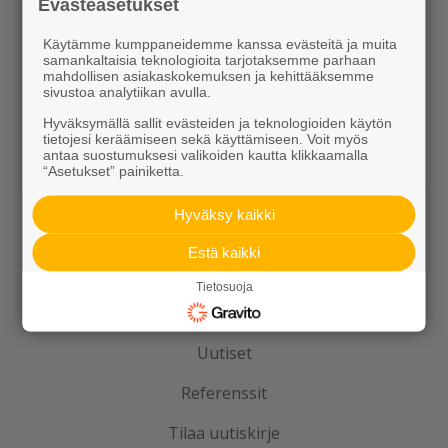
Evästeasetukset
Julkisivuelementit
Käytämme kumppaneidemme kanssa evästeitä ja muita
Elpo-hormit
samankaltaisia teknologioita tarjotaksemme parhaan
mahdollisen asiakaskokemuksen ja kehittääksemme
sivustoa analytiikan avulla.
Louhinta, murskaus, esirakentaminen
Hyväksymällä sallit evästeiden ja teknologioiden käytön
tietojesi keräämiseen sekä käyttämiseen. Voit myös
Kierrätys
antaa suostumuksesi valikoiden kautta klikkaamalla
“Asetukset” painiketta.
Hyväksy kaikki
Estä kaikki
Tietosuoja
Rudus
Uutiset
Referenssit
Tilaa uutiskirje