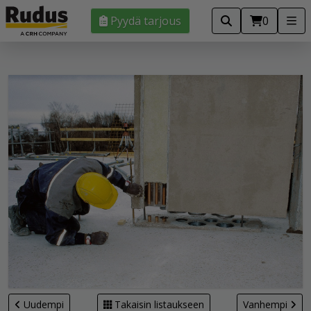
Pyydä tarjous
0
Uudempi
Takaisin listaukseen
Vanhempi