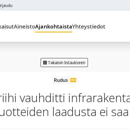
irjaudu
kaisut
Aineisto
Ajankohtaista
Yhteystiedot
Takaisin listaukseen
iihi vauhditti infrarakent
tuotteiden laadusta ei saa 