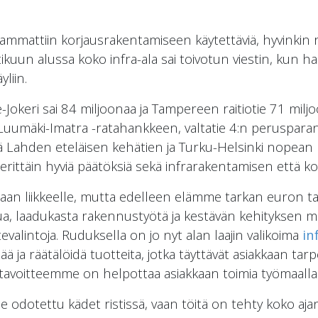
kammattiin korjausrakentamiseen käytettäviä, hyvinkin ra
kuun alussa koko infra-ala sai toivotun viestin, kun hal
liin.
okeri sai 84 miljoonaa ja Tampereen raitiotie 71 miljo
 Luumäki-Imatra -ratahankkeen, valtatie 4:n peruspa
ekä Lahden eteläisen kehätien ja Turku-Helsinki nopea
 erittäin hyviä päätöksiä sekä infrarakentamisen että 
daan liikkeelle, mutta edelleen elämme tarkan euron ta
a, laadukasta rakennustyötä ja kestävän kehityksen mu
alintoja. Ruduksella on jo nyt alan laajin valikoima
in
ttää ja räätälöidä tuotteita, jotka täyttävät asiakkaan tar
 tavoitteemme on helpottaa asiakkaan toimia työmaalla
le odotettu kädet ristissä, vaan töitä on tehty koko ajan