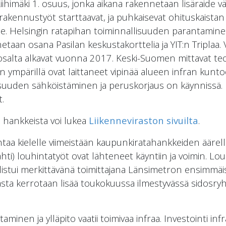
iihimäki 1. osuus, jonka aikana rakennetaan lisäraide väl
 rakennustyöt starttaavat, ja puhkaisevat ohituskaista
lle. Helsingin ratapihan toiminnallisuuden parantamine
netaan osana Pasilan keskustakorttelia ja YIT:n Triplaa.
osalta alkavat vuonna 2017. Keski-Suomen mittavat teo
n ympärillä ovat laittaneet vipinää alueen infran kunto
osuuden sähköistäminen ja peruskorjaus on käynnissä. 
.
a hankkeista voi lukea
Liikenneviraston sivuilta
.
htaa kielelle viimeistään kaupunkiratahankkeiden äärel
hti) louhintatyöt ovat lähteneet käyntiin ja voimin. Lo
istui merkittävänä toimittajana Länsimetron ensimmä
iasta kerrotaan lisää toukokuussa ilmestyvässä sido
inen ja ylläpito vaatii toimivaa infraa. Investointi in