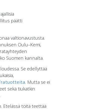
jallisia
litus päätti
onaa valtionavustusta.
rannuksen Oulu–Kemi,
n ratayhteyden
koko Suomen kannalta.
loudessa. Se edellyttää
kaisia,
fratuotteita
. Mutta se ei
peet sekä tiukatkin
.
. Etelässä töitä teettää