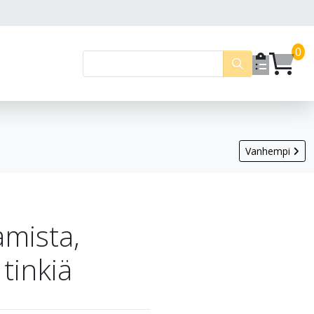
0
Vanhempi
amista,
tinkiä