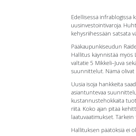
Edellisessä infrablogissa 
uusinvestointivaroja. Huhti
kehysriihessään satsata väy
Pääkaupunkiseudun Raide-J
Hallitus käynnistää myös
valtatie 5 Mikkeli–Juva s
suunnittelut. Nämä olivat
Uusia isoja hankkeita saa
asiantuntevaa suunnittelu
kustannustehokkaita tuotev
riitä. Koko ajan pitää kehi
laatuvaatimukset. Tärkein
Hallituksen päätöksiä ei o