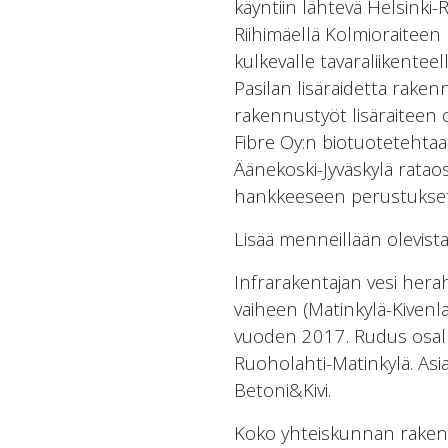
käyntiin lähtevä Helsinki-R
Riihimäellä Kolmioraiteen
kulkevalle tavaraliikentee
Pasilan lisäraidetta raken
rakennustyöt lisäraiteen 
Fibre Oy:n biotuotetehtaa
Äänekoski-Jyväskylä rata
hankkeeseen perustukset
Lisää menneillään olevist
Infrarakentajan vesi hera
vaiheen (Matinkylä-Kivenla
vuoden 2017. Rudus osall
Ruoholahti-Matinkylä. As
Betoni&Kivi.
Koko yhteiskunnan rakentam