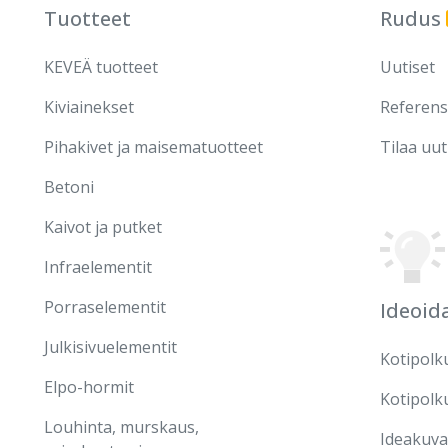
Tuotteet
Rudus
KEVEÄ tuotteet
Uutiset
Kiviainekset
Referens
Pihakivet ja maisematuotteet
Tilaa uut
Betoni
Kaivot ja putket
Infraelementit
Porraselementit
Ideoid
Julkisivuelementit
Kotipolk
Elpo-hormit
Kotipolk
Louhinta, murskaus,
Ideakuva