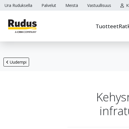
Ura Ruduksella
Palvelut
Meistä
Vastuullisuus
K
Tuotteet
Rat
Uudempi
Kehysr
infra