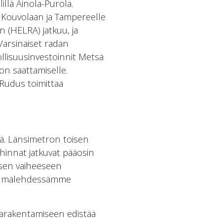
illä Ainola-Purola.
n Kouvolaan ja Tampereelle
n (HELRA) jatkuu, ja
 Varsinaiset radan
llisuusinvestoinnit Metsä
on saattamiselle.
Rudus toimittaa
lä. Länsimetron toisen
uhinnat jatkuvat pääosin
isen vaiheeseen
sryhmälehdessämme
frarakentamiseen edistää