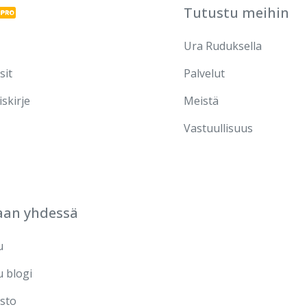
Tutustu meihin
Ura Ruduksella
sit
Palvelut
iskirje
Meistä
Vastuullisuus
aan yhdessä
u
u blogi
sto