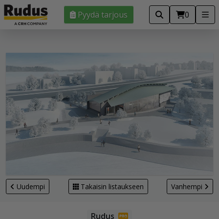
Pyydä tarjous
0
Uudempi
Takaisin listaukseen
Vanhempi