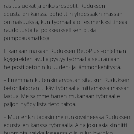
rasitusluokat ja erikoisreseptit. Ruduksen
edustajien kanssa pohdittiin yhdessäkin massan
ominaisuuksia, kun työmaalla oli esimerkiksi tiheää
raudoitusta tai poikkeuksellisen pitkiä
pumppausmatkoja.
Liikamaan mukaan Ruduksen BetoPlus -ohjelman
loggereiden avulla pystyy työmaalla seuramaan
helposti betonin lujuuden- ja lämmönkehitystä.
– Enemmän kuitenkin arvostan sitä, kun Ruduksen
betonilaborantti kävi työmaalla mittamassa massan
laatua. Me saimme hänen mukanaan työmaalle
paljon hyödyllistä tieto-taitoa.
– Muutenkin tapasimme runkovaiheessa Ruduksen
edustajien kanssa työmaalla. Aina joku asia kiinnitti
huomiota, vaikka kyseessä olisi ollut hyvinkin