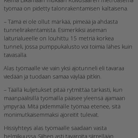
työmaa on pidetty talonrakentamisen kaltaisena.
– Tämä ei ole ollut märkää, pimeää ja ahdasta
tunnelirakentamista. Esimerkiksi aseman
laiturialueelle on louhittu 15 metriä korkea
tunneli, jossa pumppukalusto voi toimia lähes kuin
taivasalla.
Alas työmaalle vie vain yksi ajotunneli eli tavaraa
viedään ja tuodaan samaa väylää pitkin.
– Täällä kuljetukset pitää rytmittää tarkasti, kun
maanpäälisillä työmailla pääsee yleensä ajamaan
ympyrää. Mitä pidemmälle työmaa etenee, sitä
monimutkaisemmaksi ajoreitit tulevat.
Hissiyhteys alas työmaalle saadaan vasta
helmikuussa. Siihen asti tavaroita siirrellään