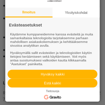
Sijainti meren alla, Lauttasaaren ja Koivusaaren
välissä, Länsiväylän eteläpuolella
Ilmoitus
Yksityiskohdat
Palvelee sekä läntistä Lauttasaarta että
Koivusaareen suunniteltua uutta, noin 4 000
Evästeasetukset
asukkaan ja 2 000 työpaikan asuinaluetta
Käytämme kumppaneidemme kanssa evästeitä ja muita
Koivusaaren puoleinen sisäänkäynti otetaan
samankaltaisia teknologioita tarjotaksemme parhaan
mahdollisen asiakaskokemuksen ja kehittääksemme
käyttöön myöhemmin
sivustoa analytiikan avulla.
Matkustajia asemalla on päivittäin noin 8 000
Hyväksymällä sallit evästeiden ja teknologioiden käytön
Aseman suunnittelu arkkitehtitoimisto Helin &
tietojesi keräämiseen sekä käyttämiseen. Voit myös
antaa suostumuksesi valikoiden kautta klikkaamalla
Co Oy
“Asetukset” painiketta.
Hyväksy kaikki
Lisätietoja
Estä kaikki
Tietosuoja
Rudus Oy, Myynti-insinööri Petri Kuutti, p. 040 022
7424,
petri.kuutti@rudus.fi