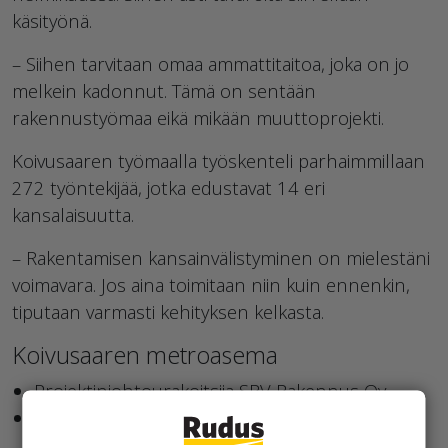
käsityönä.
– Siihen tarvitaan omaa ammattitaitoa, joka on jo
melkein kadonnut. Tämä on sentään
rakennustyömaa eikä mikään muuttoprojekti.
Koivusaaren työmaalla työskenteli parhaimmillaan
272 työntekijää, jotka edustavat 14 eri
kansalaisuutta.
– Rakentamisen kansainvälistyminen on mielestäni
voimavara. Jos aina toimitaan niin kuin ennenkin,
tiputaan varmasti kehityksen kelkasta.
Koivusaaren metroasema
Projektinjohtourakoitsija SRV Rakennus Oy
3
Rudus toimittanut 16 000 m
valmisbetonia
sekä ratalinjan kaapelikanavat ja teräskaiteet