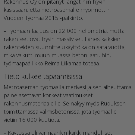
Rakennus Oy on pitänyt langat niin hyvin
käsissään, että metroasemalle myönnettiin
Vuoden Työmaa 2015 -palkinto.
– Työmaan laajuus on 22 000 neliömetriä, mutta
rakenteet ovat hyvin massiiviset. Lähes kaikkien
rakenteiden suunnittelukäyttöikä on sata vuotta,
mikä vaikutti muun muassa betonilaatuihin,
työmaapäällikkö Reima Liikamaa toteaa.
Tieto kulkee tapaamisissa
Metroaseman työmaalla merivesi ja sen aiheuttama
paine asettavat korkeat vaatimukset
rakennusmateriaaleille. Se näkyy myös Ruduksen
toimittamassa valmisbetonissa, jota työmaalle
vietiin 16 000 kuutiota.
– Käytössä oli varmaankin kaikki mahdolliset