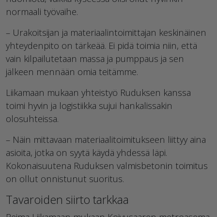
normaali työvaihe.
– Urakoitsijan ja materiaalintoimittajan keskinäinen
yhteydenpito on tärkeää. Ei pidä toimia niin, että
vain kilpailutetaan massa ja pumppaus ja sen
jälkeen mennään omia teitämme.
Liikamaan mukaan yhteistyö Ruduksen kanssa
toimi hyvin ja logistiikka sujui hankalissakin
olosuhteissa.
– Näin mittavaan materiaalitoimitukseen liittyy aina
asioita, jotka on syytä käydä yhdessä läpi.
Kokonaisuutena Ruduksen valmisbetonin toimitus
on ollut onnistunut suoritus.
Tavaroiden siirto tarkkaa
Reima Liikamaan mukaan Koivusaaren metroasema