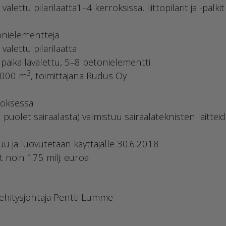
alettu pilarilaatta1–4 kerroksissa, liittopilarit ja -palk
tonielementtejä
valettu pilarilaatta
t paikallavalettu, 5–8 betonielementti
3
 000 m
, toimittajana Rudus Oy
roksessa
puolet sairaalasta) valmistuu sairaalateknisten laitte
u ja luovutetaan käyttäjälle 30.6.2018
noin 175 milj. euroa
ehitysjohtaja Pentti Lumme