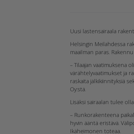
Uusi lastensairaala rakentuu
Helsingin Meilahdessa rak
maailman paras. Rakennuks
– Tilaajan vaatimuksena 
värähtelyvaatimukset ja r
raskaita jälkikiinnityksiä
Oy:stä.
Lisäksi sairaalan tulee ol
– Runkorakenteena paikall
hyvin ääntä eristävä. Väli
Ikäheimonen toteaa.