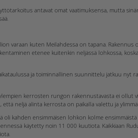
yttötarkoitus antavat omat vaatimuksensa, mutta sinä
sää.
allion varaan kuten Meilahdessa on tapana. Rakennus 
kentaminen etenee kuitenkin neljässä lohkossa, kosk
aikataulussa ja toiminnallinen suunnittelu jatkuu nyt r
lempien kerrosten rungon rakennustavasta ei ollut vi
että neljä alinta kerrosta on paikalla valettu ja ylim
sä oli kahden ensimmäisen lohkon kolme ensimmäistä k
mennessä käytetty noin 11 000 kuutiota. Kaikkiaan Rud
ota.