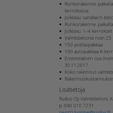
Runkorakenne: paikalla v
kerroksissa
Julkisivu: sandwich-be
Runkorakenne: paikalla 
Julkisivu: 1–4 kerrokse
Valmisbetonia noin 25
150 potilaspaikkaa
100 autopaikkaa K-ker
Ensimmäinen osa (noin 
30.11.2017
Koko rakennus valmistu
Rakennuskustannukset 
Lisätietoja
Rudus Oy Valmisbetoni, K
p. 040 010 7231
pentti.lumme@rudus.fi