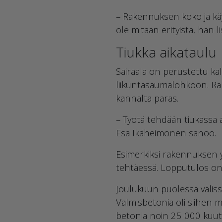
– Rakennuksen koko ja kä
ole mitään erityistä, hän li
Tiukka aikataulu
Sairaala on perustettu k
liikuntasaumalohkoon. Ra
kannalta paras.
– Työtä tehdään tiukassa 
Esa Ikäheimonen sanoo.
Esimerkiksi rakennuksen y
tehtäessä. Lopputulos on, 
Joulukuun puolessa välis
Valmisbetonia oli siihen 
betonia noin 25 000 kuuti