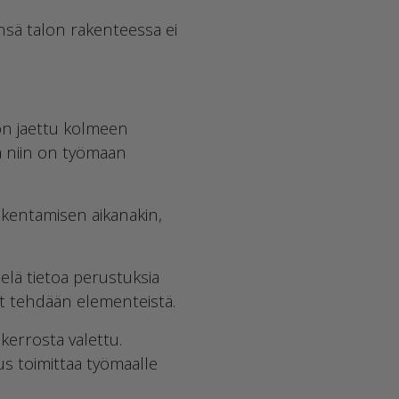
nsä talon rakenteessa ei
on jaettu kolmeen
a niin on työmaan
akentamisen aikanakin,
elä tietoa perustuksia
mät tehdään elementeistä.
errosta valettu.
us toimittaa työmaalle