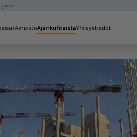
irjaudu
kaisut
Aineisto
Ajankohtaista
Yhteystiedot