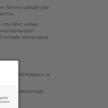
on. Betonia valetaan joka
 kertoo.
 että niihin voidaan
larista kolmanteen
4–9 tehdään elementeistä
alina”.
 on myös korkealujuus- ja
ustuva erikoisresepti,
ioita
vustoa