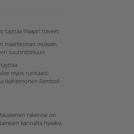
o täyttää tilaajan toiveet.
ajan määritelmän mukaan
keen suunnitteluun.
täyttää
tulee myös runsaasti
a Esa Ikäheimonen Ramboll
 Massiivinen rakenne on
ntamisen kannalta hyväksi,