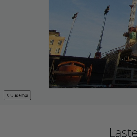
Uudempi
Last