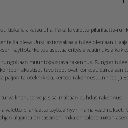
 tiukalla aikataululla. Paikalla valettu pilarilaatta-runk
enteilla oleva Uusi lastensairaala tulee olemaan tila
en käyttötarkoitus asettaa erityisiä vaatimuksia kaik
oli rungoltaan muuntojoustava rakennus. Rungon tulee 
akenteen akustiset tavoitteet ovat korkeat. Sairaalaan 
 sekä paljon talotekniikkaa, kertoo rakennesuunnittelij
la turvallinen, terve ja sisäilmaltaan puhdas rakennus.
a valettu pilarilaatta täyttää hyvin nämä vaatimukset.
pohjan alapinta on tasainen, mikä on talotekniikan ase