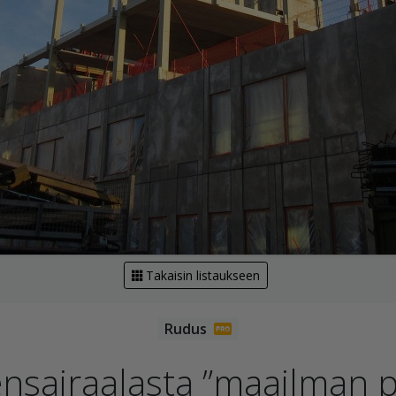
Takaisin listaukseen
ensairaalasta ”maailman p