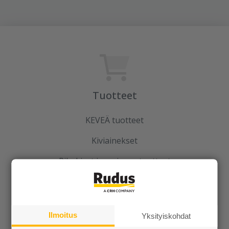
Tuotteet
KEVEÄ tuotteet
Kiviainekset
Pihakivet ja maisematuotteet
Betoni
Kaivot ja putket
Ilmoitus
Yksityiskohdat
Infraelementit