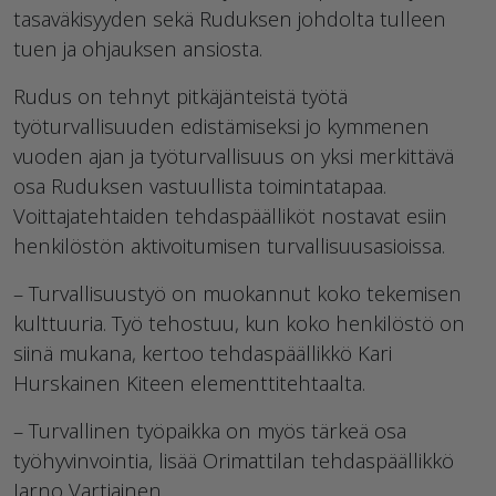
tasaväkisyyden sekä Ruduksen johdolta tulleen
tuen ja ohjauksen ansiosta.
Rudus on tehnyt pitkäjänteistä työtä
työturvallisuuden edistämiseksi jo kymmenen
vuoden ajan ja työturvallisuus on yksi merkittävä
osa Ruduksen vastuullista toimintatapaa.
Voittajatehtaiden tehdaspäälliköt nostavat esiin
henkilöstön aktivoitumisen turvallisuusasioissa.
– Turvallisuustyö on muokannut koko tekemisen
kulttuuria. Työ tehostuu, kun koko henkilöstö on
siinä mukana, kertoo tehdaspäällikkö Kari
Hurskainen Kiteen elementtitehtaalta.
– Turvallinen työpaikka on myös tärkeä osa
työhyvinvointia, lisää Orimattilan tehdaspäällikkö
Jarno Vartiainen.