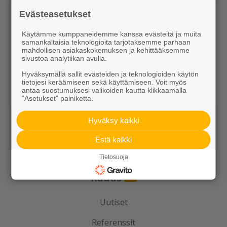
Porraselementit
Evästeasetukset
Julkisivuelementit
Käytämme kumppaneidemme kanssa evästeitä ja muita
samankaltaisia teknologioita tarjotaksemme parhaan
mahdollisen asiakaskokemuksen ja kehittääksemme
Elpo-hormit
sivustoa analytiikan avulla.
Louhinta, murskaus, esirakentaminen
Hyväksymällä sallit evästeiden ja teknologioiden käytön
tietojesi keräämiseen sekä käyttämiseen. Voit myös
antaa suostumuksesi valikoiden kautta klikkaamalla
Kierrätys
“Asetukset” painiketta.
Hyväksy kaikki
Estä kaikki
Tietosuoja
Rudus
Uutiset
Referenssit