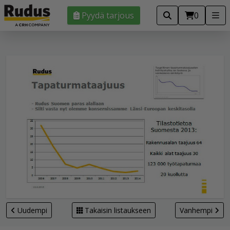
Pyydä tarjous
0
Uudempi
Takaisin listaukseen
Vanhempi