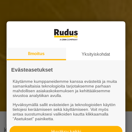
Ilmoitus
Yksityiskohdat
Evästeasetukset
Käytämme kumppaneidemme kanssa evästeitä ja muita
samankaltaisia teknologioita tarjotaksemme parhaan
mahdollisen asiakaskokemuksen ja kehittääksemme
sivustoa analytiikan avulla.
Hyväksymällä sallit evästeiden ja teknologioiden käytön
tietojesi keräämiseen sekä käyttämiseen. Voit myös
antaa suostumuksesi valikoiden kautta klikkaamalla
“Asetukset” painiketta.
Kun rakenteilta vaaditaan
Hyväksy kaikki