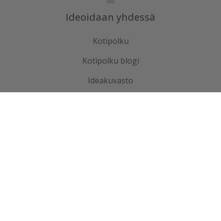
Ideoidaan yhdessä
Kotipolku
Kotipolku blogi
Ideakuvasto
Tutustu meihin
Ura Ruduksella
Palvelut