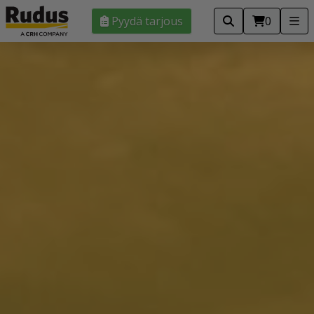
Pyydä tarjous
0