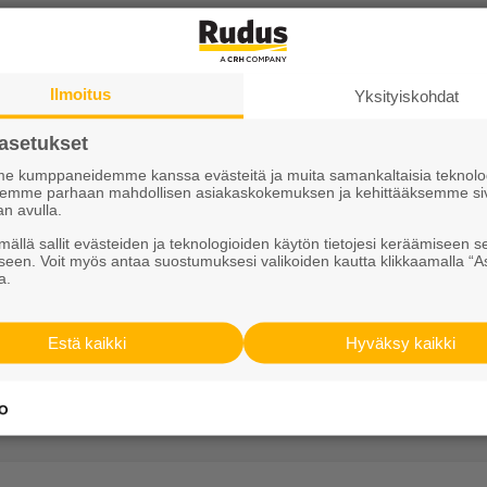
tamiseen sekä talon maarakennusmateriaaliksi. Hiekan r
soraharjusta eri raekokoihin useisiin käyttötarkoituks
ihiekkaa hiekkalaatikoihin, sekä turvahiekkaa leikkiteli
Ilmoitus
Yksityiskohdat
uja. Lisäksi hiekasta voidaan seuloa koristekiveksi some
asetukset
 kumppaneidemme kanssa evästeitä ja muita samankaltaisia teknolog
ksemme parhaan mahdollisen asiakaskokemuksen ja kehittääksemme si
ohjalle kantaviin kerroksiin sekä muihin täyttöihin. Tu
an avulla.
ään puolestaan teiden, katujen ja erilaisten väylien 
ällä sallit evästeiden ja teknologioiden käytön tietojesi keräämiseen s
seen. Voit myös antaa suostumuksesi valikoiden kautta klikkaamalla “A
a.
teystiedot liiketoiminta-alueitt
Estä kaikki
Hyväksy kaikki