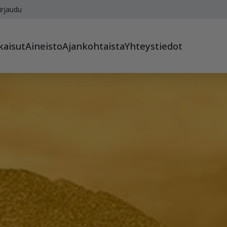
irjaudu
kaisut
Aineisto
Ajankohtaista
Yhteystiedot