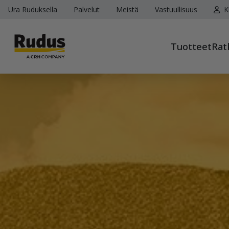
Ura Ruduksella
Palvelut
Meistä
Vastuullisuus
K
Tuotteet
Rat