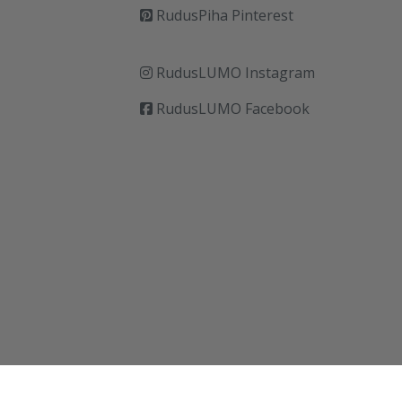
RudusPiha Pinterest
RudusLUMO Instagram
RudusLUMO Facebook