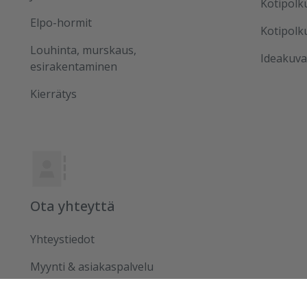
Kotipolk
Elpo-hormit
Kotipolk
Louhinta, murskaus,
Ideakuva
esirakentaminen
Kierrätys
Ota yhteyttä
Yhteystiedot
Myynti & asiakaspalvelu
Hallinto & tukitoiminnot