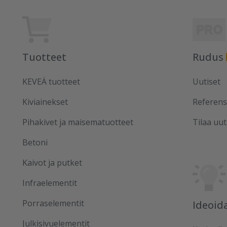
Tuotteet
Rudus
KEVEÄ tuotteet
Uutiset
Kiviainekset
Referens
Pihakivet ja maisematuotteet
Tilaa uut
Betoni
Kaivot ja putket
Infraelementit
Porraselementit
Ideoid
Julkisivuelementit