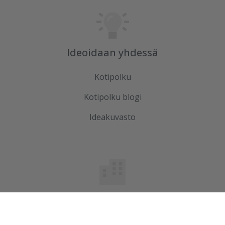
Ideoidaan yhdessä
Kotipolku
Kotipolku blogi
Ideakuvasto
Tutustu meihin
Ura Ruduksella