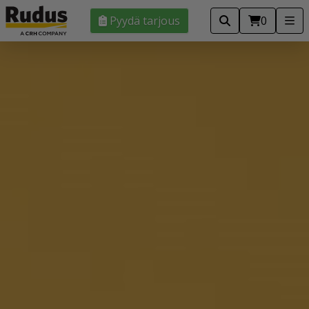
Pyydä tarjous
0