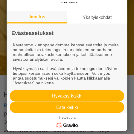
Ilmoitus
Yksityiskohdat
Evästeasetukset
Käytämme kumppaneidemme kanssa evästeitä ja muita
samankaltaisia teknologioita tarjotaksemme parhaan
mahdollisen asiakaskokemuksen ja kehittääksemme
sivustoa analytiikan avulla.
Hyväksymällä sallit evästeiden ja teknologioiden käytön
tietojesi keräämiseen sekä käyttämiseen. Voit myös
antaa suostumuksesi valikoiden kautta klikkaamalla
“Asetukset” painiketta.
Betonin avulla säilyvä lopputulos
Hyväksy kaikki
Betoni
on luja, tiivis ja kestävä rakennusaine, joka
Estä kaikki
paikallavalettuna sopii erinomaisesti
Tietosuoja
omakotitalorakentamiseen. Betonirakenteiden
suunnittelu, oikean betonilaadun valinta ja