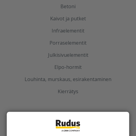
Betoni
Kaivot ja putket
Infraelementit
Porraselementit
Julkisivuelementit
Elpo-hormit
Louhinta, murskaus, esirakentaminen
Kierrätys