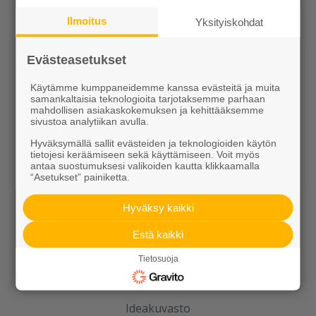
Rudus
Ilmoitus
Yksityiskohdat
Uutiset
Evästeasetukset
Referenssit
Käytämme kumppaneidemme kanssa evästeitä ja muita
samankaltaisia teknologioita tarjotaksemme parhaan
Tilaa uutiskirje
mahdollisen asiakaskokemuksen ja kehittääksemme
sivustoa analytiikan avulla.
Hyväksymällä sallit evästeiden ja teknologioiden käytön
tietojesi keräämiseen sekä käyttämiseen. Voit myös
antaa suostumuksesi valikoiden kautta klikkaamalla
“Asetukset” painiketta.
Hyväksy kaikki
Ideoidaan yhdessä
Estä kaikki
Kotipolku
Tietosuoja
Kotipolku blogi
Ideakuvasto