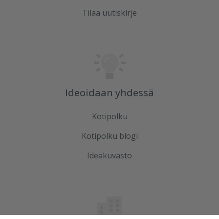
Tilaa uutiskirje
Ideoidaan yhdessä
Kotipolku
Kotipolku blogi
Ideakuvasto