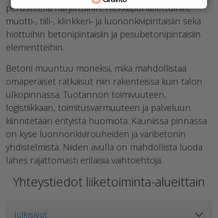
perusteella harjattuihin, hiekkapuhallettuihin,
muotti-, tiili-, klinkkeri- ja luononkivipintaisiin sekä
hiottuihin betonipintaisiin ja pesubetonipintaisiin
elementteihin.
Betoni muuntuu moneksi, mikä mahdollistaa
omaperäiset ratkaisut niin rakenteissa kuin talon
ulkopinnassa. Tuotannon toimivuuteen,
logistiikkaan, toimitusvarmuuteen ja palveluun
kiinnitetään erityistä huomiota. Kauniissa pinnassa
on kyse luonnonkivirouheiden ja väribetonin
yhdistelmistä. Niiden avulla on mahdollista luoda
lähes rajattomasti erilaisia vaihtoehtoja.
Yhteystiedot liiketoiminta-alueittain
Julkisivut