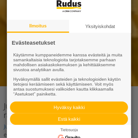
Ilmoitus
Yksityiskohdat
Evästeasetukset
Käytämme kumppaneidemme kanssa evästeitä ja muita
samankaltaisia teknologioita tarjotaksemme parhaan
mahdollisen asiakaskokemuksen ja kehittääksemme
sivustoa analytiikan avulla.
Hyväksymällä sallit evästeiden ja teknologioiden käytön
tietojesi keräämiseen sekä käyttämiseen. Voit myös
antaa suostumuksesi valikoiden kautta klikkaamalla
“Asetukset” painiketta.
Julkisivuelementit luovat kasvot
Hyväksy kaikki
rakennukselle
Estä kaikki
Julkisivuelementit
jaetaan kantaviin ja ei-kantaviin
Tietosuoja
elementteihin. Lisäksi ne jaotellaan pinnan