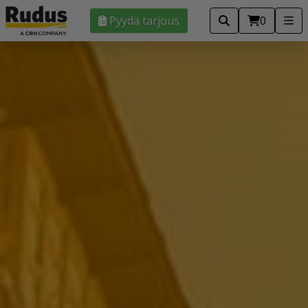
Pyydä tarjous
0