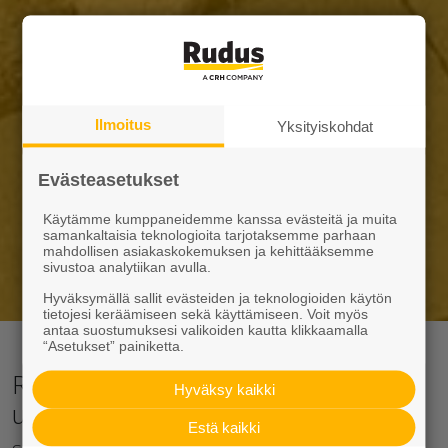
Ilmoitus
Yksityiskohdat
Evästeasetukset
Käytämme kumppaneidemme kanssa evästeitä ja muita
samankaltaisia teknologioita tarjotaksemme parhaan
mahdollisen asiakaskokemuksen ja kehittääksemme
sivustoa analytiikan avulla.
Hyväksymällä sallit evästeiden ja teknologioiden käytön
tietojesi keräämiseen sekä käyttämiseen. Voit myös
antaa suostumuksesi valikoiden kautta klikkaamalla
“Asetukset” painiketta.
Rudus Lahti tarjoaa ratkaisut
Hyväksy kaikki
unelmiesi pihan rakentamiseen
Estä kaikki