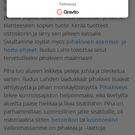
Suunnittelu on pihan rakentamisen lähtökohta!
Tietosuoja
Ideakuvastoon
perehtymällä keräät parhaat
pihaasi sopivat ideat. Tutustu tuotteisiin ja valitse
tilanteeseen sopivin tuote. Kerää tuotteet
ostoskoriin ja siirry sen jälkeen kassalle.
Sivuiltamme löydät myös
pihakivien asennus- ja
hoito-ohjeet
. Rudus Lahti toivottaa sinut
tervetulleeksi pihakivien maailmaan!
Piha luo alueen leikkejä, pelejä, juhlia ja oleskelua
varten. Rudus Lahden laadukkaat pihakivet lisäävät
viihtyisyyttä ja pihan monikäyttöisyyttä.
Pihakiveys
tekee kunnossapidon helpommaksi, eikä kivetyiltä
alueilta pääse hiekkaa ja likaa sisätiloihin. Piha on
parhaimmillaan luonnollinen jatke sisätiloille, oli
materiaalina sitten
betonikivi
tai
luonnonkivi
.
Valikoimassamme on pihakiviä ja –laattoja,