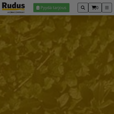
Pyydä tarjous
0