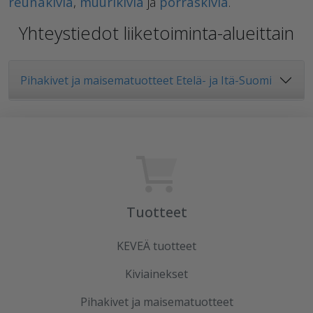
reunakiviä
,
muurikiviä
ja
porraskiviä
.
Yhteystiedot liiketoiminta-alueittain
Pihakivet ja maisematuotteet Etelä- ja Itä-Suomi
Tuotteet
KEVEÄ tuotteet
Kiviainekset
Pihakivet ja maisematuotteet