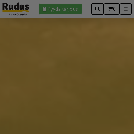
Pyydä tarjous
0