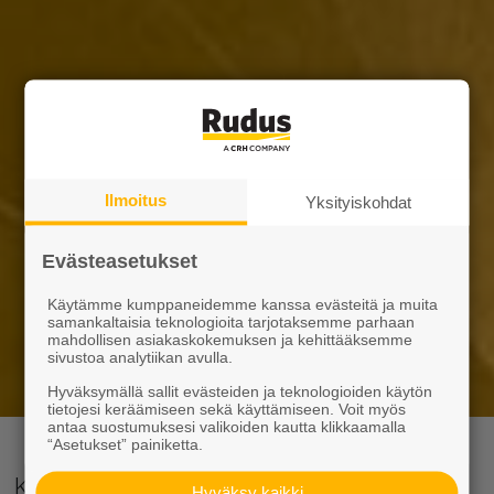
Ilmoitus
Yksityiskohdat
Evästeasetukset
Käytämme kumppaneidemme kanssa evästeitä ja muita
samankaltaisia teknologioita tarjotaksemme parhaan
mahdollisen asiakaskokemuksen ja kehittääksemme
sivustoa analytiikan avulla.
Hyväksymällä sallit evästeiden ja teknologioiden käytön
tietojesi keräämiseen sekä käyttämiseen. Voit myös
antaa suostumuksesi valikoiden kautta klikkaamalla
“Asetukset” painiketta.
Kun rakenteilta vaaditaan
Hyväksy kaikki