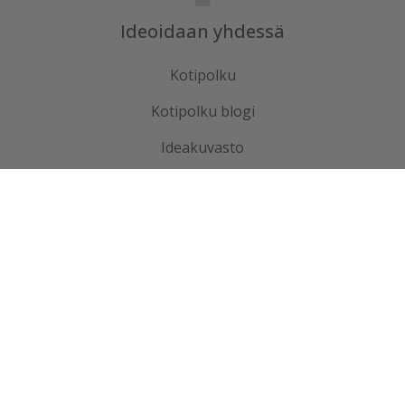
Ideoidaan yhdessä
Kotipolku
Kotipolku blogi
Ideakuvasto
Tutustu meihin
Ura Ruduksella
Palvelut