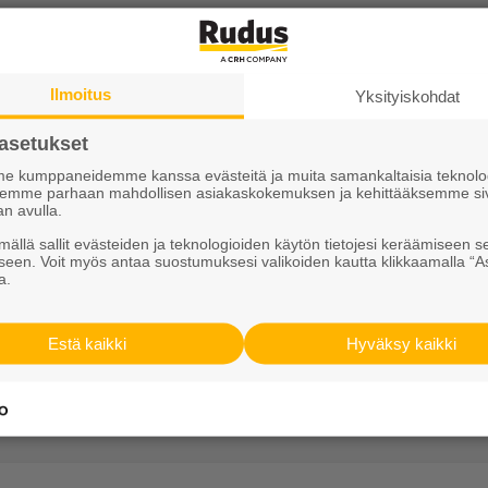
tamiseen sekä talon maarakennusmateriaaliksi. Hiekan r
soraharjusta eri raekokoihin useisiin käyttötarkoituks
ihiekkaa hiekkalaatikoihin, sekä turvahiekkaa leikkiteli
Ilmoitus
Yksityiskohdat
uja. Lisäksi hiekasta voidaan seuloa koristekiveksi some
asetukset
 kumppaneidemme kanssa evästeitä ja muita samankaltaisia teknolog
ksemme parhaan mahdollisen asiakaskokemuksen ja kehittääksemme si
ohjalle kantaviin kerroksiin sekä muihin täyttöihin. Tu
an avulla.
ään puolestaan teiden, katujen ja erilaisten väylien 
ällä sallit evästeiden ja teknologioiden käytön tietojesi keräämiseen s
seen. Voit myös antaa suostumuksesi valikoiden kautta klikkaamalla “A
a.
teystiedot liiketoiminta-alueitt
Estä kaikki
Hyväksy kaikki