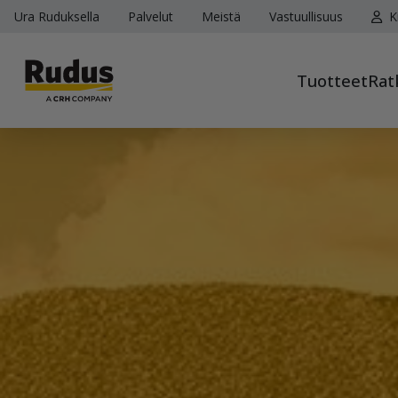
Ura Ruduksella
Palvelut
Meistä
Vastuullisuus
K
Tuotteet
Rat