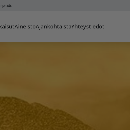
irjaudu
kaisut
Aineisto
Ajankohtaista
Yhteystiedot